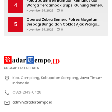
Polda Jatim Beri Bantuan Kemanusiaan
4
Warga Terdampak Erupsi Gunung Semeru
November 24, 2025
0
Operasi Zebra Semeru Polres Magetan
5
Berbagi Bunga dan Coklat Ajak Warga
Tertib Lalin
November 24, 2025
0
UNGKAP FAKTA BERITA
Kec. Camplong, Kabupaten Sampang, Jawa Timur-
Indonesia
O821-2143-0426
admin@radartempo.id