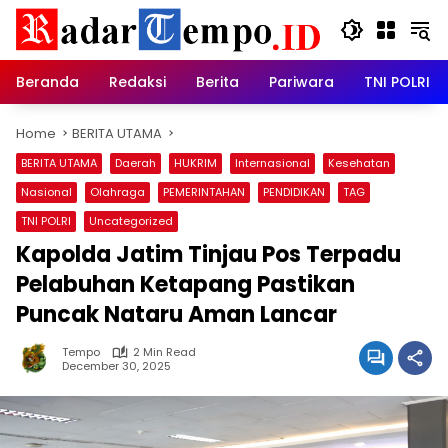
Skip
to
content
Beranda
Redaksi
Berita
Pariwara
TNI POLRI
Home
BERITA UTAMA
BERITA UTAMA
Daerah
HUKRIM
Internasional
Kesehatan
Nasional
Olahraga
PEMERINTAHAN
PENDIDIKAN
TAG
TNI POLRI
Uncategorized
Kapolda Jatim Tinjau Pos Terpadu
Pelabuhan Ketapang Pastikan
Puncak Nataru Aman Lancar
Tempo
2 Min Read
December 30, 2025