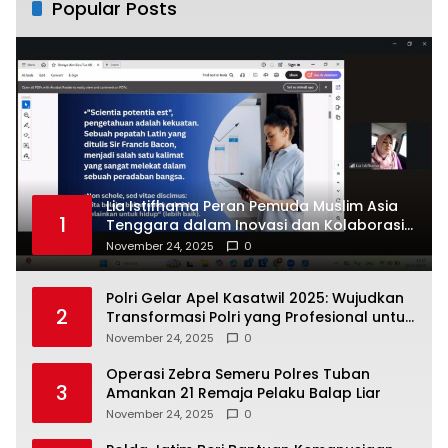
Popular Posts
Lia Istifhama Peran Pemuda Muslim Asia
1
Tenggara dalam Inovasi dan Kolaborasi
Internasional
November 24, 2025
0
Polri Gelar Apel Kasatwil 2025: Wujudkan
2
Transformasi Polri yang Profesional untuk
Masyarakat
November 24, 2025
0
Operasi Zebra Semeru Polres Tuban
3
Amankan 21 Remaja Pelaku Balap Liar
November 24, 2025
0