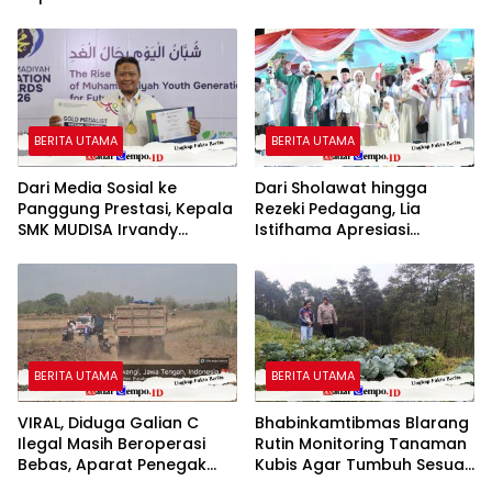
untuk Generasi Muda
BERITA UTAMA
BERITA UTAMA
Dari Media Sosial ke
Dari Sholawat hingga
Panggung Prestasi, Kepala
Rezeki Pedagang, Lia
SMK MUDISA Irvandy
Istifhama Apresiasi
Andriansyah Raih Emas
Suasana di Grahadi
MEA 2026
BERITA UTAMA
BERITA UTAMA
VIRAL, Diduga Galian C
Bhabinkamtibmas Blarang
Ilegal Masih Beroperasi
Rutin Monitoring Tanaman
Bebas, Aparat Penegak
Kubis Agar Tumbuh Sesuai
Hukum Bungkam
Harapan