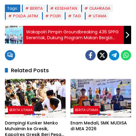
Tags:
BERITA
KESEHATAN
OLAHRAGA
POLDA JATIM
POLRI
TAG
UTAMA
Wakapolri Pimpin Groundbreaking 436 SPPG
Serentak, Dukung Program Makan Bergizi
Gratis
Related Posts
BERITA UTAMA
BERITA UTAMA
Dampingi Kunker Menko
Enam Medali, SMK MUDISA
Muhaimin ke Gresik,
di MEA 2026
Kapolres Gresik Beri Pesan