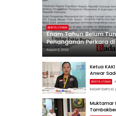
BERITA UTAMA
Enam Tahun Belum Tunt
Penanganan Perkara di
August 6, 2026
Ketua KAKI
Anwar Sad
BERITA UTAMA
A
RADARTEMPO.ID J
Muktamar N
Tambakber