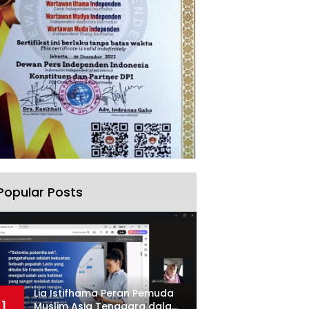
Popular Posts
Lia Istifhama Peran Pemuda
1
Muslim Asia Tenggara dalam