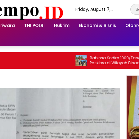
Friday, August 7,
2026
riwara
TNI POLRI
Hukrim
Ekonomi & Bisnis
Olah
Babinsa Kodim 1009/Tanah Laut L
Paskibra di Wilayah Binaan, Tan
Disiplin dan Jiwa Nasionalisme