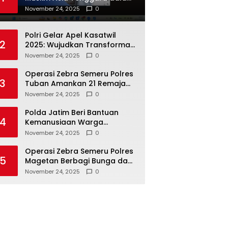
Inovasi dan Kolaborasi
November 24, 2025
0
Internasional
Polri Gelar Apel Kasatwil
2
2025: Wujudkan Transformasi
Polri yang Profesional untuk
November 24, 2025
0
Masyarakat
Operasi Zebra Semeru Polres
3
Tuban Amankan 21 Remaja
Pelaku Balap Liar
November 24, 2025
0
Polda Jatim Beri Bantuan
4
Kemanusiaan Warga
Terdampak Erupsi Gunung
November 24, 2025
0
Semeru
Operasi Zebra Semeru Polres
5
Magetan Berbagi Bunga dan
Coklat Ajak Warga Tertib
November 24, 2025
0
Lalin