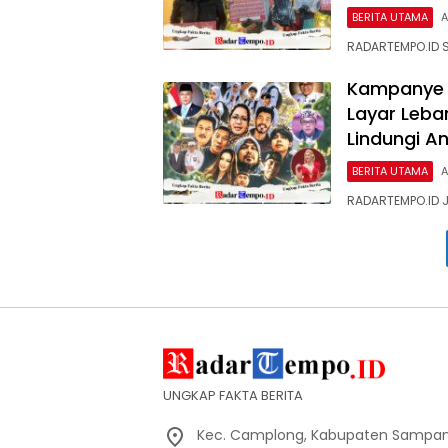
BERITA UTAMA
A
RADARTEMPO.ID S
Kampanye N
Layar Leba
Lindungi A
BERITA UTAMA
A
RADARTEMPO.ID J
UNGKAP FAKTA BERITA
Kec. Camplong, Kabupaten Sampan