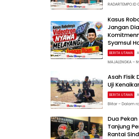
RADARTEMPO.ID 
Kasus Robo
Jangan Dia
Komitmenny
Syamsul H
BERITA UTAMA
A
MAJALENGKA – N
Asah Fisik 
Uji Kenaika
BERITA UTAMA
A
Blitar – Dalam 
Dua Pekan 
Tanjung Pe
Rantai Sin