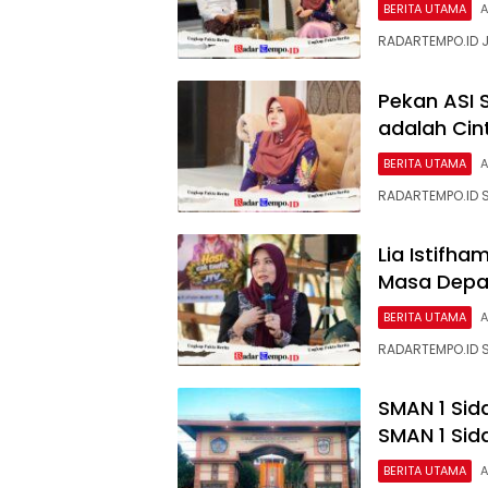
BERITA UTAMA
A
RADARTEMPO.ID 
Pekan ASI S
adalah Cin
BERITA UTAMA
A
RADARTEMPO.ID 
Lia Istifha
Masa Depa
BERITA UTAMA
A
RADARTEMPO.ID S
SMAN 1 Sid
SMAN 1 Si
BERITA UTAMA
A