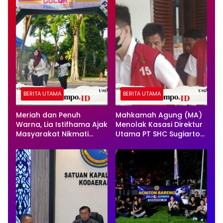
BERITA UTAMA
BERITA UTAMA
Meriah dan Penuh
Mahkamah Agung (MA)
Warna, Lia Istifhama Ajak
Menolak Kasasi Direktur
Masyarakat Nikmati
Utama PT SHC Sugiarto
Olahraga Tanpa Beban
Sinugroho dan Direktur
PT SHC Steven Sinugroho