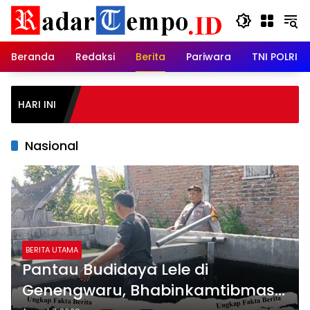
Skip
to
content
Beranda
Redaksi
Berita
Pariwara
TNI POLRI
Satga
HARI INI
Musho
Ibada
Nasional
BERITA UTAMA
Pantau Budidaya Lele di
Genengwaru, Bhabinkamtibmas