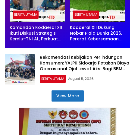
BERITA UTAMA
BERITA UTAMA
Komandan Kodaeral XII
Kodaeral XII Dukung
Ikuti Diskusi Strategis
Nobar Piala Dunia 2026,
Kemlu–TNI AL, Perkuat
Pererat Kebersamaan
Pemahaman Keamanan
dengan Masyarakat
Maritim Global
Kalbar
Rekomendasi Kebijakan Perlindungan
Konsumen: YALPK Sidoarjo Petakan Biaya
Operasional Ojol Lewat Aksi Bagi BBM
Gratis
BERITA UTAMA
August 5, 2026
View More