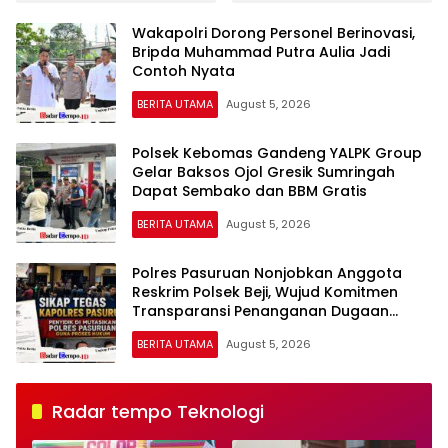
Polda Jatim Tangkap
Tingkatkan Kompetensi
Lima Tersangka, Empat
Personel di Era Digital
Wakapolri Dorong Personel Berinovasi,
Beraksi dari Dalam
Bripda Muhammad Putra Aulia Jadi
Lapas
Contoh Nyata
BERITA UTAMA
August 5, 2026
Polsek Kebomas Gandeng YALPK Group
Gelar Baksos Ojol Gresik Sumringah
Dapat Sembako dan BBM Gratis
BERITA UTAMA
August 5, 2026
Polres Pasuruan Nonjobkan Anggota
Reskrim Polsek Beji, Wujud Komitmen
Transparansi Penanganan Dugaan
Penganiayaan
BERITA UTAMA
August 5, 2026
Radar tempo Teknologi