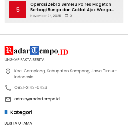
Operasi Zebra Semeru Polres Magetan
5
Berbagi Bunga dan Coklat Ajak Warga
Tertib Lalin
November 24, 2025
0
UNGKAP FAKTA BERITA
Kec. Camplong, Kabupaten Sampang, Jawa Timur-
Indonesia
O821-2143-0426
admin@radartempo.id
Kategori
BERITA UTAMA