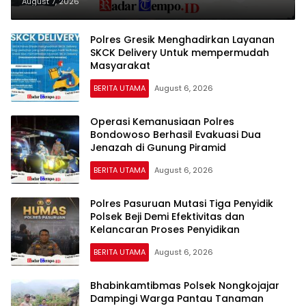
Pastikan Pertumbuhan Ikan
August 7, 2026
Berjalan Baik
Polres Gresik Menghadirkan Layanan
SKCK Delivery Untuk mempermudah
Masyarakat
BERITA UTAMA
August 6, 2026
Operasi Kemanusiaan Polres
Bondowoso Berhasil Evakuasi Dua
Jenazah di Gunung Piramid
BERITA UTAMA
August 6, 2026
Polres Pasuruan Mutasi Tiga Penyidik
Polsek Beji Demi Efektivitas dan
Kelancaran Proses Penyidikan
BERITA UTAMA
August 6, 2026
Bhabinkamtibmas Polsek Nongkojajar
Dampingi Warga Pantau Tanaman