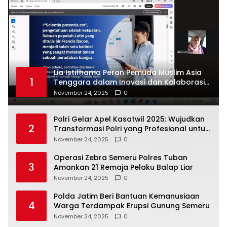
Lia Istifhama Peran Pemuda Muslim Asia
1
Tenggara dalam Inovasi dan Kolaborasi
Internasional
November 24, 2025
0
Polri Gelar Apel Kasatwil 2025: Wujudkan
2
Transformasi Polri yang Profesional untuk
Masyarakat
November 24, 2025
0
Operasi Zebra Semeru Polres Tuban
3
Amankan 21 Remaja Pelaku Balap Liar
November 24, 2025
0
Polda Jatim Beri Bantuan Kemanusiaan
4
Warga Terdampak Erupsi Gunung Semeru
November 24, 2025
0