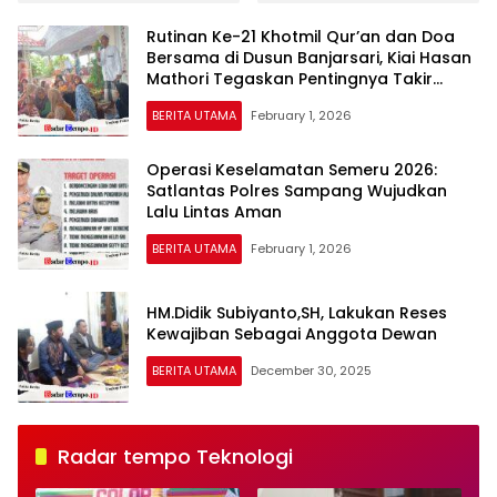
Polda Jatim Tangkap
Tingkatkan Kompetensi
Lima Tersangka, Empat
Personel di Era Digital
Rutinan Ke-21 Khotmil Qur’an dan Doa
Beraksi dari Dalam
Bersama di Dusun Banjarsari, Kiai Hasan
Lapas
Mathori Tegaskan Pentingnya Takir
Blontang dalam Ruwah Dusun
BERITA UTAMA
February 1, 2026
Operasi Keselamatan Semeru 2026:
Satlantas Polres Sampang Wujudkan
Lalu Lintas Aman
BERITA UTAMA
February 1, 2026
HM.Didik Subiyanto,SH, Lakukan Reses
Kewajiban Sebagai Anggota Dewan
BERITA UTAMA
December 30, 2025
Radar tempo Teknologi