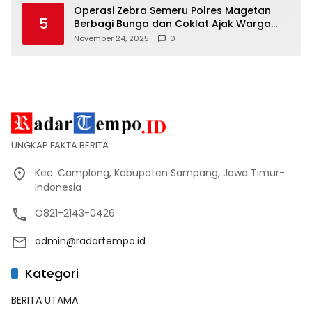
Operasi Zebra Semeru Polres Magetan
5
Berbagi Bunga dan Coklat Ajak Warga
Tertib Lalin
November 24, 2025
0
UNGKAP FAKTA BERITA
Kec. Camplong, Kabupaten Sampang, Jawa Timur-
Indonesia
O821-2143-0426
admin@radartempo.id
Kategori
BERITA UTAMA