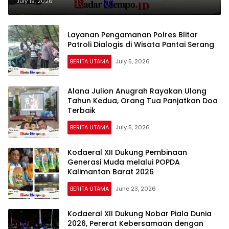
Kamtibmas Lewat Seni Budaya
July 19, 2026
Layanan Pengamanan Polres Blitar
Patroli Dialogis di Wisata Pantai Serang
BERITA UTAMA
July 5, 2026
Alana Julion Anugrah Rayakan Ulang
Tahun Kedua, Orang Tua Panjatkan Doa
Terbaik
BERITA UTAMA
July 5, 2026
Kodaeral XII Dukung Pembinaan
Generasi Muda melalui POPDA
Kalimantan Barat 2026
BERITA UTAMA
June 23, 2026
Kodaeral XII Dukung Nobar Piala Dunia
2026, Pererat Kebersamaan dengan