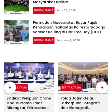
Masyarakat Kalbar
BERITA UTAMA
June 22, 2026
Permudah Masyarakat Bayar Pajak
Kendaraan, Satlantas Polresta Sidoarjo
Samsat Keliling di Car Free Day (CFD)
BERITA UTAMA
February 2, 2026
BERITA UTAMA
BERITA UTAMA
Sindikat Penipuan Online
Polda Jatim Gelar
Modus Promo Emas
Latkatpuan Fotografi
Dibongkar, Ditressiber
dan Videografi,