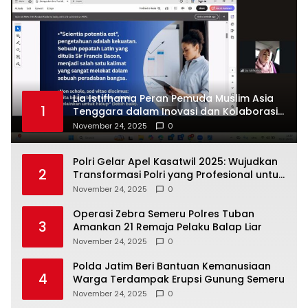
Lia Istifhama Peran Pemuda Muslim Asia
1
Tenggara dalam Inovasi dan Kolaborasi
Internasional
November 24, 2025
0
Polri Gelar Apel Kasatwil 2025: Wujudkan
2
Transformasi Polri yang Profesional untuk
Masyarakat
November 24, 2025
0
Operasi Zebra Semeru Polres Tuban
3
Amankan 21 Remaja Pelaku Balap Liar
November 24, 2025
0
Polda Jatim Beri Bantuan Kemanusiaan
4
Warga Terdampak Erupsi Gunung Semeru
November 24, 2025
0