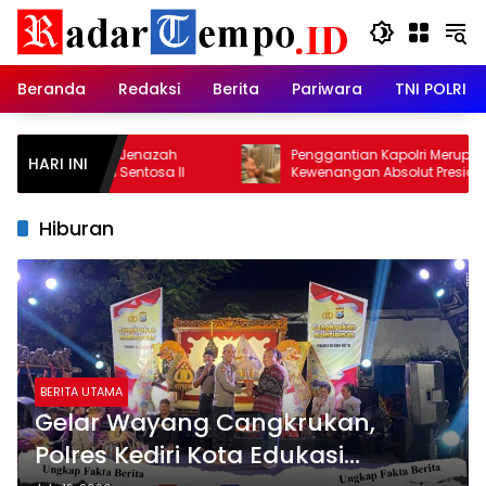
Skip
to
content
Beranda
Redaksi
Berita
Pariwara
TNI POLRI
ahkan Jenazah
Penggantian Kapolri Merupakan
HARI INI
iara Sentosa II
Kewenangan Absolut Presiden, Prof
Juanda: Jangan Sampai
Pemberantasan Korupsi Justru Melemah
Hiburan
BERITA UTAMA
Gelar Wayang Cangkrukan,
Polres Kediri Kota Edukasi