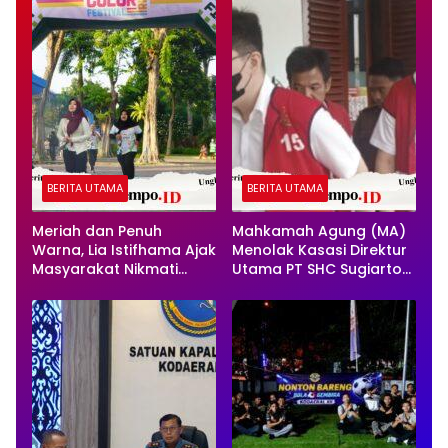
BERITA UTAMA
BERITA UTAMA
Meriah dan Penuh
Mahkamah Agung (MA)
Warna, Lia Istifhama Ajak
Menolak Kasasi Direktur
Masyarakat Nikmati
Utama PT SHC Sugiarto
Olahraga Tanpa Beban
Sinugroho dan Direktur
PT SHC Steven Sinugroho