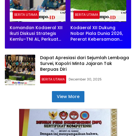
BERITA UTAMA
BERITA UTAMA
Komandan Kodaeral XII
Kodaeral XII Dukung
Ikuti Diskusi Strategis
Nobar Piala Dunia 2026,
Kemlu–TNI AL, Perkuat
Pererat Kebersamaan
Pemahaman Keamanan
dengan Masyarakat
Maritim Global
Kalbar
Dapat Apresiasi dari Sejumlah Lembaga
Survei, Kapolri Minta Jajaran Tak
Berpuas Diri
BERITA UTAMA
December 30, 2025
View More