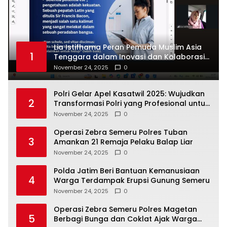
Lia Istifhama Peran Pemuda Muslim Asia
1
Tenggara dalam Inovasi dan Kolaborasi
Internasional
November 24, 2025
0
Polri Gelar Apel Kasatwil 2025: Wujudkan
2
Transformasi Polri yang Profesional untuk
Masyarakat
November 24, 2025
0
Operasi Zebra Semeru Polres Tuban
3
Amankan 21 Remaja Pelaku Balap Liar
November 24, 2025
0
Polda Jatim Beri Bantuan Kemanusiaan
4
Warga Terdampak Erupsi Gunung Semeru
November 24, 2025
0
Operasi Zebra Semeru Polres Magetan
5
Berbagi Bunga dan Coklat Ajak Warga