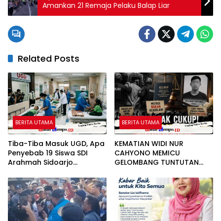
Amankan 21 Remaja Pelaku Balap Liar
Related Posts
BERITA UTAMA
BERITA UTAMA
Tiba-Tiba Masuk UGD, Apa
KEMATIAN WIDI NUR
Penyebab 19 Siswa SDI
CAHYONO MEMICU
Arahmah Sidoarjo
GELOMBANG TUNTUTAN
Mendadak Sakit?
PUBLIK: MUTASI DIANGGAP
TAK MENJAWAB
PERTANYAAN HUKUM,
DESAKAN PROSES PIDANA
MENGUAT