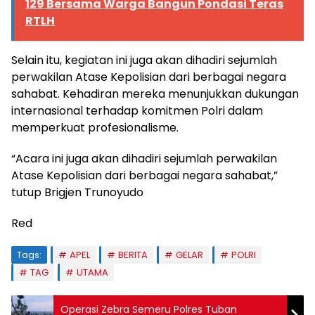
129 Bersama Warga Bangun Pondasi Teras
RTLH
Selain itu, kegiatan ini juga akan dihadiri sejumlah
perwakilan Atase Kepolisian dari berbagai negara
sahabat. Kehadiran mereka menunjukkan dukungan
internasional terhadap komitmen Polri dalam
memperkuat profesionalisme.
“Acara ini juga akan dihadiri sejumlah perwakilan
Atase Kepolisian dari berbagai negara sahabat,”
tutup Brigjen Trunoyudo
Red
Tags:
APEL
BERITA
GELAR
POLRI
TAG
UTAMA
Operasi Zebra Semeru Polres Tuban