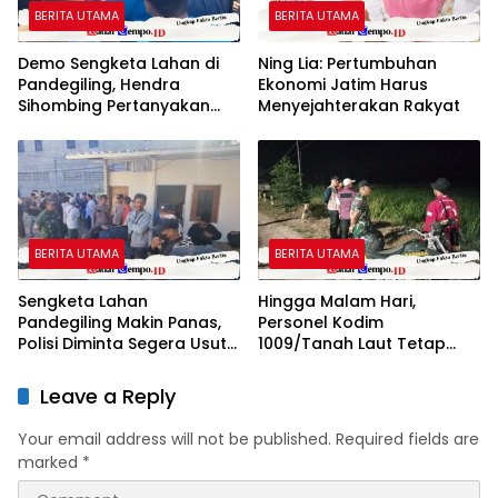
BERITA UTAMA
BERITA UTAMA
Demo Sengketa Lahan di
Ning Lia: Pertumbuhan
Pandegiling, Hendra
Ekonomi Jatim Harus
Sihombing Pertanyakan
Menyejahterakan Rakyat
Dasar Klaim Tanah Wakaf
BERITA UTAMA
BERITA UTAMA
Sengketa Lahan
Hingga Malam Hari,
Pandegiling Makin Panas,
Personel Kodim
Polisi Diminta Segera Usut
1009/Tanah Laut Tetap
Agar Tidak Terjadi
Siaga Karhutla di Berbagai
Kegaduhan Di Surabaya
Lokasi
Leave a Reply
Your email address will not be published.
Required fields are
marked
*