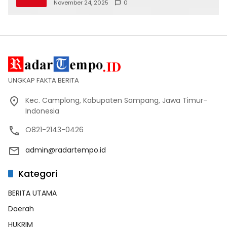
Tertib Lalin
November 24, 2025
0
UNGKAP FAKTA BERITA
Kec. Camplong, Kabupaten Sampang, Jawa Timur-
Indonesia
O821-2143-0426
admin@radartempo.id
Kategori
BERITA UTAMA
Daerah
HUKRIM