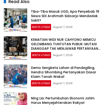
Read Also
Tiba-Tiba Masuk UGD, Apa Penyebab 19
Siswa SDI Arahmah Sidoarjo Mendadak
Sakit?
BERITA UTAMA
August 7, 2026
KEMATIAN WIDI NUR CAHYONO MEMICU
GELOMBANG TUNTUTAN PUBLIK: MUTASI
DIANGGAP TAK MENJAWAB PERTANYAAN
HUKUM, DESAKAN PROSES PIDANA
BERITA UTAMA
August 7, 2026
MENGUAT
Demo Sengketa Lahan di Pandegiling,
Hendra Sihombing Pertanyakan Dasar
Klaim Tanah Wakaf
BERITA UTAMA
August 7, 2026
Ning Lia: Pertumbuhan Ekonomi Jatim
Harus Menyejahterakan Rakyat