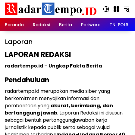
Skip
to
content
Beranda
Redaksi
Berita
Pariwara
TNI POLRI
Laporan
LAPORAN REDAKSI
radartempo.id – Ungkap Fakta Berita
Pendahuluan
radartempo.id merupakan media siber yang
berkomitmen menyajikan informasi dan
pemberitaan yang
akurat, berimbang, dan
bertanggung jawab
. Laporan Redaksi ini disusun
sebagai bentuk pertanggungjawaban kerja
jurnalistik kepada publik serta sebagai wujud
komitmen terhadap
Undang-Undang Nomor 40