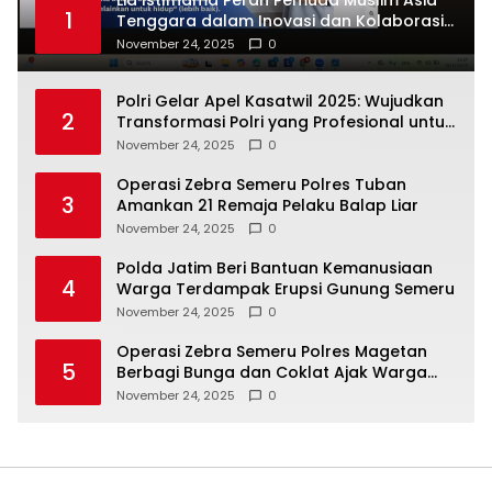
1
Tenggara dalam Inovasi dan Kolaborasi
Internasional
November 24, 2025
0
Polri Gelar Apel Kasatwil 2025: Wujudkan
2
Transformasi Polri yang Profesional untuk
Masyarakat
November 24, 2025
0
Operasi Zebra Semeru Polres Tuban
3
Amankan 21 Remaja Pelaku Balap Liar
November 24, 2025
0
Polda Jatim Beri Bantuan Kemanusiaan
4
Warga Terdampak Erupsi Gunung Semeru
November 24, 2025
0
Operasi Zebra Semeru Polres Magetan
5
Berbagi Bunga dan Coklat Ajak Warga
Tertib Lalin
November 24, 2025
0