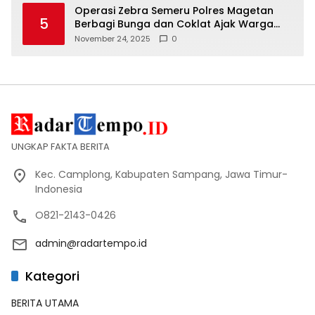
Operasi Zebra Semeru Polres Magetan
5
Berbagi Bunga dan Coklat Ajak Warga
Tertib Lalin
November 24, 2025
0
UNGKAP FAKTA BERITA
Kec. Camplong, Kabupaten Sampang, Jawa Timur-
Indonesia
O821-2143-0426
admin@radartempo.id
Kategori
BERITA UTAMA