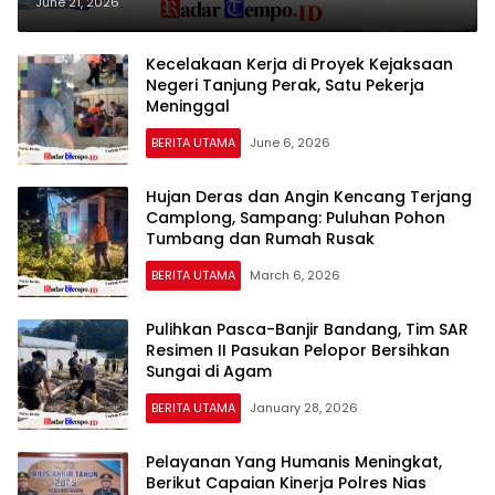
Korban Kecelakaan Kapal
June 21, 2026
Kecelakaan Kerja di Proyek Kejaksaan
Negeri Tanjung Perak, Satu Pekerja
Meninggal
BERITA UTAMA
June 6, 2026
Hujan Deras dan Angin Kencang Terjang
Camplong, Sampang: Puluhan Pohon
Tumbang dan Rumah Rusak
BERITA UTAMA
March 6, 2026
Pulihkan Pasca-Banjir Bandang, Tim SAR
Resimen II Pasukan Pelopor Bersihkan
Sungai di Agam
BERITA UTAMA
January 28, 2026
Pelayanan Yang Humanis Meningkat,
Berikut Capaian Kinerja Polres Nias