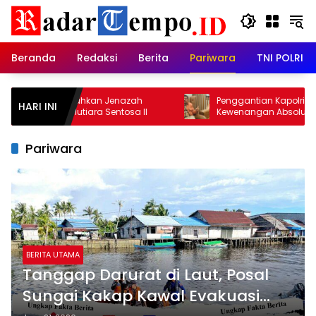
Skip
to
content
Beranda
Redaksi
Berita
Pariwara
TNI POLRI
im Serahkan Jenazah
Penggantian Kapolri Merupakan
HARI INI
KM Mutiara Sentosa II
Kewenangan Absolut Presiden, Prof
Juanda: Jangan Sampai
Pemberantasan Korupsi Justru Me
Pariwara
BERITA UTAMA
Tanggap Darurat di Laut, Posal
Sungai Kakap Kawal Evakuasi