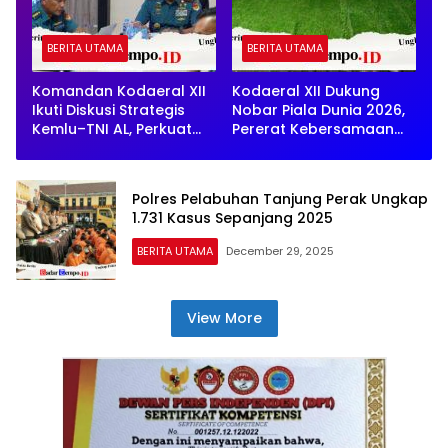
BERITA UTAMA
BERITA UTAMA
Komandan Kodaeral XII
Kodaeral XII Dukung
Ikuti Diskusi Strategis
Nobar Piala Dunia 2026,
Kemlu–TNI AL, Perkuat
Pererat Kebersamaan
Pemahaman Keamanan
dengan Masyarakat
Maritim Global
Kalbar
Polres Pelabuhan Tanjung Perak Ungkap
1.731 Kasus Sepanjang 2025
BERITA UTAMA
December 29, 2025
View More