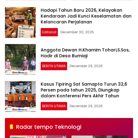
Polda Jatim Tangkap
Tingkatkan Kompetensi
Lima Tersangka, Empat
Personel di Era Digital
Hadapi Tahun Baru 2026, Kelayakan
Beraksi dari Dalam
Kendaraan Jadi Kunci Keselamatan dan
Lapas
Kelancaran Perjalanan
Editorial
December 30, 2025
Anggota Dewan H.Khamim Tohari,S.Sos,
Hadir di Desa Bumiaji
BERITA UTAMA
December 29, 2025
Kasus Tipiring Sat Samapta Turun 32,6
Persen pada tahun 2025, Diungkap
dalam Konferensi Pers Akhir Tahun
BERITA UTAMA
December 29, 2025
Radar tempo Teknologi