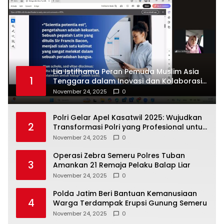
Lia Istifhama Peran Pemuda Muslim Asia
1
Tenggara dalam Inovasi dan Kolaborasi
Internasional
November 24, 2025
0
Polri Gelar Apel Kasatwil 2025: Wujudkan
2
Transformasi Polri yang Profesional untuk
Masyarakat
November 24, 2025
0
Operasi Zebra Semeru Polres Tuban
3
Amankan 21 Remaja Pelaku Balap Liar
November 24, 2025
0
Polda Jatim Beri Bantuan Kemanusiaan
4
Warga Terdampak Erupsi Gunung Semeru
November 24, 2025
0