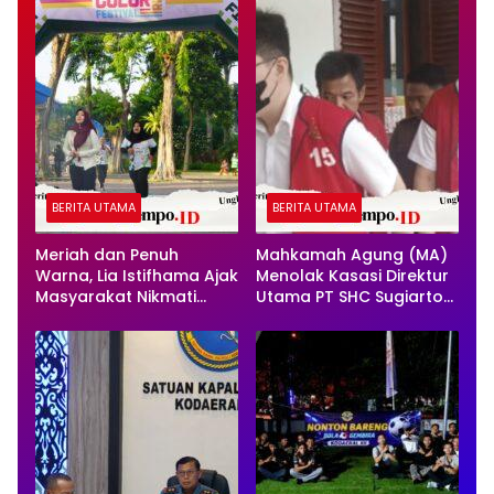
BERITA UTAMA
BERITA UTAMA
Meriah dan Penuh
Mahkamah Agung (MA)
Warna, Lia Istifhama Ajak
Menolak Kasasi Direktur
Masyarakat Nikmati
Utama PT SHC Sugiarto
Olahraga Tanpa Beban
Sinugroho dan Direktur
PT SHC Steven Sinugroho