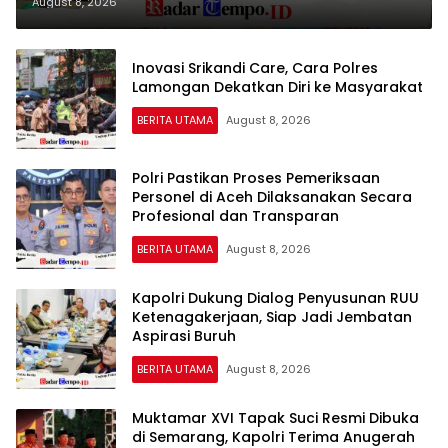
Curanmor dan Narkoba
August 8, 2026
Inovasi Srikandi Care, Cara Polres
Lamongan Dekatkan Diri ke Masyarakat
BERITA UTAMA
August 8, 2026
Polri Pastikan Proses Pemeriksaan
Personel di Aceh Dilaksanakan Secara
Profesional dan Transparan
BERITA UTAMA
August 8, 2026
Kapolri Dukung Dialog Penyusunan RUU
Ketenagakerjaan, Siap Jadi Jembatan
Aspirasi Buruh
BERITA UTAMA
August 8, 2026
Muktamar XVI Tapak Suci Resmi Dibuka
di Semarang, Kapolri Terima Anugerah