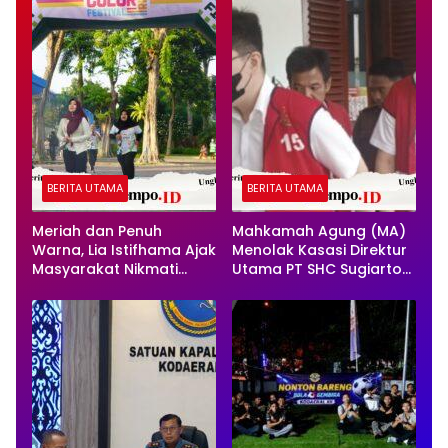
BERITA UTAMA
BERITA UTAMA
Meriah dan Penuh
Mahkamah Agung (MA)
Warna, Lia Istifhama Ajak
Menolak Kasasi Direktur
Masyarakat Nikmati
Utama PT SHC Sugiarto
Olahraga Tanpa Beban
Sinugroho dan Direktur
PT SHC Steven Sinugroho