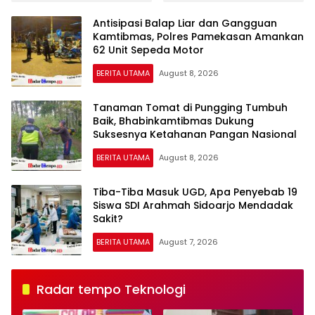
Polda Jatim Tangkap
Tingkatkan Kompetensi
Lima Tersangka, Empat
Personel di Era Digital
Antisipasi Balap Liar dan Gangguan
Beraksi dari Dalam
Kamtibmas, Polres Pamekasan Amankan
Lapas
62 Unit Sepeda Motor
BERITA UTAMA
August 8, 2026
Tanaman Tomat di Pungging Tumbuh
Baik, Bhabinkamtibmas Dukung
Suksesnya Ketahanan Pangan Nasional
BERITA UTAMA
August 8, 2026
Tiba-Tiba Masuk UGD, Apa Penyebab 19
Siswa SDI Arahmah Sidoarjo Mendadak
Sakit?
BERITA UTAMA
August 7, 2026
Radar tempo Teknologi