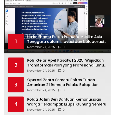
Lia Istifhama Peran Pemuda Muslim Asia
1
Tenggara dalam Inovasi dan Kolaborasi
Internasional
November 24, 2025
0
Polri Gelar Apel Kasatwil 2025: Wujudkan
2
Transformasi Polri yang Profesional untuk
Masyarakat
November 24, 2025
0
Operasi Zebra Semeru Polres Tuban
3
Amankan 21 Remaja Pelaku Balap Liar
November 24, 2025
0
Polda Jatim Beri Bantuan Kemanusiaan
4
Warga Terdampak Erupsi Gunung Semeru
November 24, 2025
0