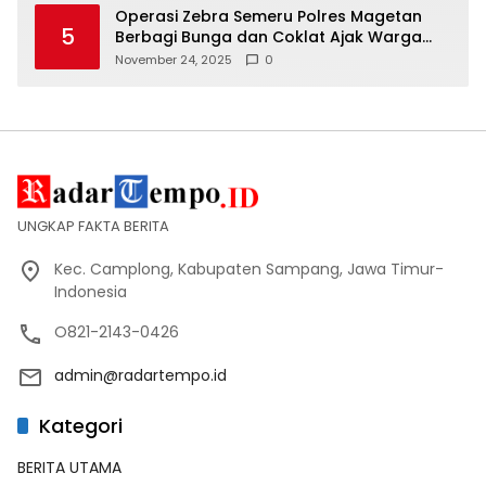
Operasi Zebra Semeru Polres Magetan
5
Berbagi Bunga dan Coklat Ajak Warga
Tertib Lalin
November 24, 2025
0
UNGKAP FAKTA BERITA
Kec. Camplong, Kabupaten Sampang, Jawa Timur-
Indonesia
O821-2143-0426
admin@radartempo.id
Kategori
BERITA UTAMA