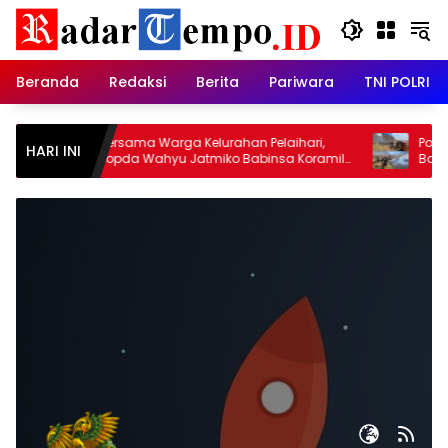
Skip
to
content
Beranda
Redaksi
Berita
Pariwara
TNI POLRI
Bersama Warga Kelurahan Pelaihari,
Polres P
HARI INI
Kopda Wahyu Jatmiko Babinsa Koramil
Bantu P
a
1009-02/Pelaihari Bersih-bersih Sungai
Gunung