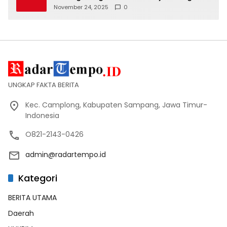
Tertib Lalin
November 24, 2025
0
UNGKAP FAKTA BERITA
Kec. Camplong, Kabupaten Sampang, Jawa Timur-
Indonesia
O821-2143-0426
admin@radartempo.id
Kategori
BERITA UTAMA
Daerah