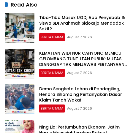
Read Also
Tiba-Tiba Masuk UGD, Apa Penyebab 19
Siswa SDI Arahmah Sidoarjo Mendadak
Sakit?
BERITA UTAMA
August 7, 2026
KEMATIAN WIDI NUR CAHYONO MEMICU
GELOMBANG TUNTUTAN PUBLIK: MUTASI
DIANGGAP TAK MENJAWAB PERTANYAAN
HUKUM, DESAKAN PROSES PIDANA
BERITA UTAMA
August 7, 2026
MENGUAT
Demo Sengketa Lahan di Pandegiling,
Hendra Sihombing Pertanyakan Dasar
Klaim Tanah Wakaf
BERITA UTAMA
August 7, 2026
Ning Lia: Pertumbuhan Ekonomi Jatim
Harus Menyejahterakan Rakyat