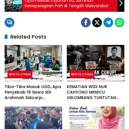
Optimalisasi Layanan 110, Jaminan
Kesiapsiagaan Polri di Tengah Masyarakat
Related Posts
BERITA UTAMA
BERITA UTAMA
Tiba-Tiba Masuk UGD, Apa
KEMATIAN WIDI NUR
Penyebab 19 Siswa SDI
CAHYONO MEMICU
Arahmah Sidoarjo
GELOMBANG TUNTUTAN
Mendadak Sakit?
PUBLIK: MUTASI DIANGGAP
TAK MENJAWAB
PERTANYAAN HUKUM,
DESAKAN PROSES PIDANA
MENGUAT