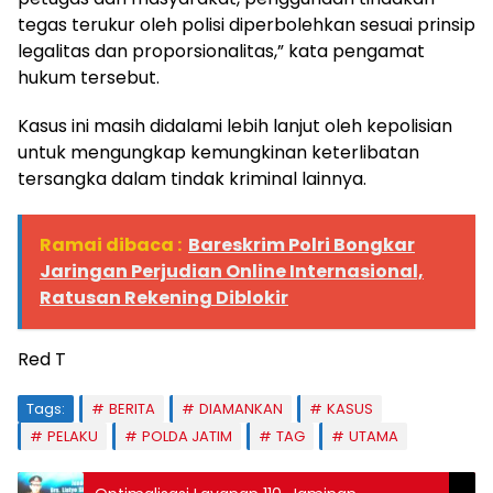
tegas terukur oleh polisi diperbolehkan sesuai prinsip
legalitas dan proporsionalitas,” kata pengamat
hukum tersebut.
Kasus ini masih didalami lebih lanjut oleh kepolisian
untuk mengungkap kemungkinan keterlibatan
tersangka dalam tindak kriminal lainnya.
Ramai dibaca :
Bareskrim Polri Bongkar
Jaringan Perjudian Online Internasional,
Ratusan Rekening Diblokir
Red T
Tags:
BERITA
DIAMANKAN
KASUS
PELAKU
POLDA JATIM
TAG
UTAMA