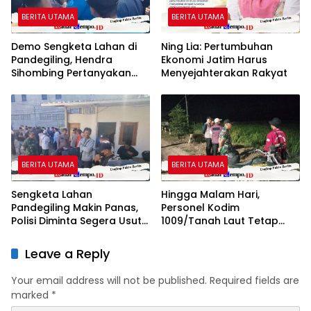
BERITA UTAMA
BERITA UTAMA
Demo Sengketa Lahan di
Ning Lia: Pertumbuhan
Pandegiling, Hendra
Ekonomi Jatim Harus
Sihombing Pertanyakan
Menyejahterakan Rakyat
Dasar Klaim Tanah Wakaf
BERITA UTAMA
BERITA UTAMA
Sengketa Lahan
Hingga Malam Hari,
Pandegiling Makin Panas,
Personel Kodim
Polisi Diminta Segera Usut
1009/Tanah Laut Tetap
Agar Tidak Terjadi
Siaga Karhutla di Berbagai
Kegaduhan Di Surabaya
Lokasi
Leave a Reply
Your email address will not be published.
Required fields are
marked
*