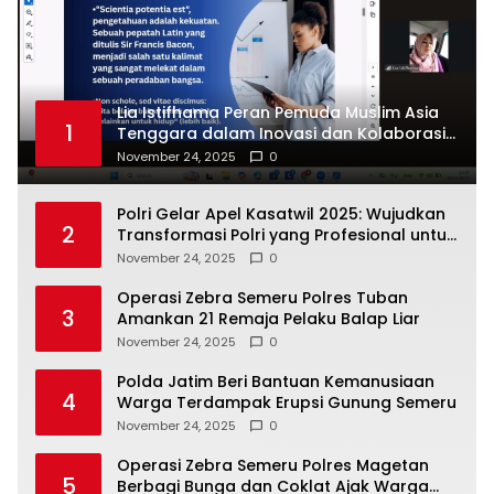
Lia Istifhama Peran Pemuda Muslim Asia
1
Tenggara dalam Inovasi dan Kolaborasi
Internasional
November 24, 2025
0
Polri Gelar Apel Kasatwil 2025: Wujudkan
2
Transformasi Polri yang Profesional untuk
Masyarakat
November 24, 2025
0
Operasi Zebra Semeru Polres Tuban
3
Amankan 21 Remaja Pelaku Balap Liar
November 24, 2025
0
Polda Jatim Beri Bantuan Kemanusiaan
4
Warga Terdampak Erupsi Gunung Semeru
November 24, 2025
0
Operasi Zebra Semeru Polres Magetan
5
Berbagi Bunga dan Coklat Ajak Warga