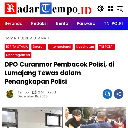
Skip
to
content
Beranda
Redaksi
Berita
Pariwara
TNI POLRI
Home
BERITA UTAMA
BERITA UTAMA
Daerah
Internasional
Kesehatan
TNI POLRI
Uncategorized
DPO Curanmor Pembacok Polisi, di
Lumajang Tewas dalam
Penangkapan Polisi
Tempo
2 Min Read
December 15, 2025