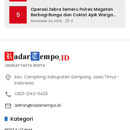
Operasi Zebra Semeru Polres Magetan
5
Berbagi Bunga dan Coklat Ajak Warga
Tertib Lalin
November 24, 2025
0
UNGKAP FAKTA BERITA
Kec. Camplong, Kabupaten Sampang, Jawa Timur-
Indonesia
O821-2143-0426
admin@radartempo.id
Kategori
BERITA UTAMA