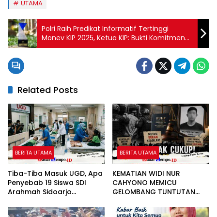
UTAMA
Polri Raih Predikat Informatif Tertinggi
Monev KIP 2025, Ketua KIP: Bukti Komitmen
Transparansi
Related Posts
BERITA UTAMA
BERITA UTAMA
Tiba-Tiba Masuk UGD, Apa
KEMATIAN WIDI NUR
Penyebab 19 Siswa SDI
CAHYONO MEMICU
Arahmah Sidoarjo
GELOMBANG TUNTUTAN
Mendadak Sakit?
PUBLIK: MUTASI DIANGGAP
TAK MENJAWAB