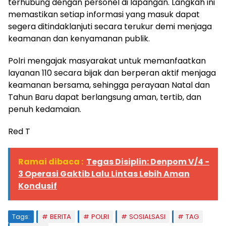
terhubung dengan personel di lapangan. Langkah ini
memastikan setiap informasi yang masuk dapat
segera ditindaklanjuti secara terukur demi menjaga
keamanan dan kenyamanan publik.
Polri mengajak masyarakat untuk memanfaatkan
layanan 110 secara bijak dan berperan aktif menjaga
keamanan bersama, sehingga perayaan Natal dan
Tahun Baru dapat berlangsung aman, tertib, dan
penuh kedamaian.
Red T
Ramai dibaca :
Tegas Disiplin: Denpom V/4 -
3 Operasi Gaktib Lalu Lintas Lebih Aman
Kondusif
Tags:
BERITA
POLRI
SOSIALSASI
TAG