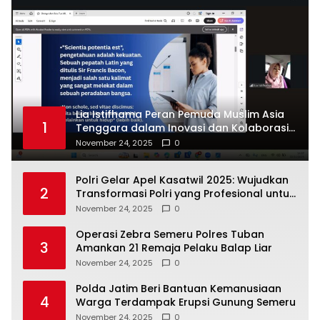
Lia Istifhama Peran Pemuda Muslim Asia
1
Tenggara dalam Inovasi dan Kolaborasi
Internasional
November 24, 2025
0
Polri Gelar Apel Kasatwil 2025: Wujudkan
2
Transformasi Polri yang Profesional untuk
Masyarakat
November 24, 2025
0
Operasi Zebra Semeru Polres Tuban
3
Amankan 21 Remaja Pelaku Balap Liar
November 24, 2025
0
Polda Jatim Beri Bantuan Kemanusiaan
4
Warga Terdampak Erupsi Gunung Semeru
November 24, 2025
0