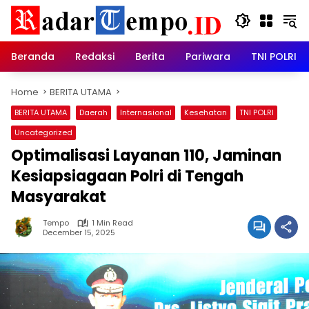
Skip
to
content
Beranda
Redaksi
Berita
Pariwara
TNI POLRI
Home
BERITA UTAMA
BERITA UTAMA
Daerah
Internasional
Kesehatan
TNI POLRI
Uncategorized
Optimalisasi Layanan 110, Jaminan
Kesiapsiagaan Polri di Tengah
Masyarakat
Tempo
1 Min Read
December 15, 2025