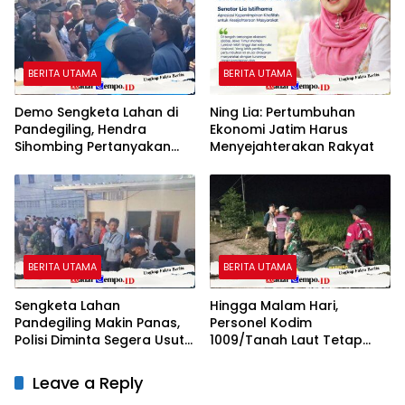
PERTANYAAN HUKUM,
DESAKAN PROSES PIDANA
MENGUAT
BERITA UTAMA
BERITA UTAMA
Demo Sengketa Lahan di
Ning Lia: Pertumbuhan
Pandegiling, Hendra
Ekonomi Jatim Harus
Sihombing Pertanyakan
Menyejahterakan Rakyat
Dasar Klaim Tanah Wakaf
BERITA UTAMA
BERITA UTAMA
Sengketa Lahan
Hingga Malam Hari,
Pandegiling Makin Panas,
Personel Kodim
Polisi Diminta Segera Usut
1009/Tanah Laut Tetap
Agar Tidak Terjadi
Siaga Karhutla di Berbagai
Kegaduhan Di Surabaya
Lokasi
Leave a Reply