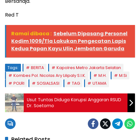
Bersahaja.
Red T
Ramai dibaca :
Sebelum Dipasang Personel
Kodim 1009/Tla Lakukan Pengecatan Lapis
Kedua Papan Kayu Ulin Jembatan Garuda
Tags:
BERITA
Kapolres Metro Jakarta Selatan
Kombes Pol. Nicolas Ary Lilipaly S.I.K.
M.H.
M.Si
POLRI
SOSIALSASI
TAG
UTAMA
Usut Tuntas Diduga Korupsi Anggaran RSUD
Dr. Soetomo
Related Posts