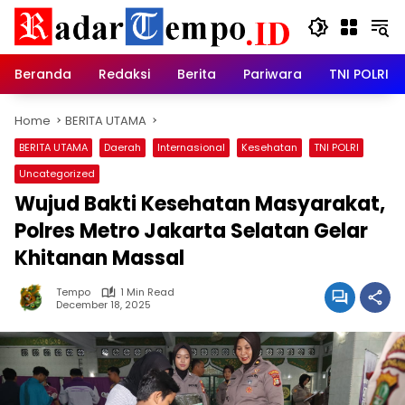
Skip
to
content
Beranda
Redaksi
Berita
Pariwara
TNI POLRI
Home
BERITA UTAMA
BERITA UTAMA
Daerah
Internasional
Kesehatan
TNI POLRI
Uncategorized
Wujud Bakti Kesehatan Masyarakat,
Polres Metro Jakarta Selatan Gelar
Khitanan Massal
Tempo
1 Min Read
December 18, 2025