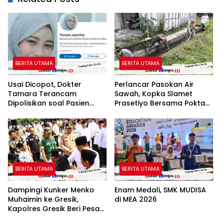
BERITA UTAMA
BERITA UTAMA
Usai Dicopot, Dokter
Perlancar Pasokan Air
Tamara Terancam
Sawah, Kopka Slamet
Dipolisikan soal Pasien
Prasetiyo Bersama Poktan
BPJS Dinilai Nir Empati
Rukun Makmur 1 Bersihkan
Parit Irigasi
BERITA UTAMA
BERITA UTAMA
Dampingi Kunker Menko
Enam Medali, SMK MUDISA
Muhaimin ke Gresik,
di MEA 2026
Kapolres Gresik Beri Pesan
untuk Generasi Muda