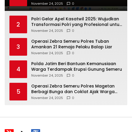
Internasional
November 24, 2025
0
Polri Gelar Apel Kasatwil 2025: Wujudkan
2
Transformasi Polri yang Profesional untuk
Masyarakat
November 24, 2025
0
Operasi Zebra Semeru Polres Tuban
3
Amankan 21 Remaja Pelaku Balap Liar
November 24, 2025
0
Polda Jatim Beri Bantuan Kemanusiaan
4
Warga Terdampak Erupsi Gunung Semeru
November 24, 2025
0
Operasi Zebra Semeru Polres Magetan
5
Berbagi Bunga dan Coklat Ajak Warga
Tertib Lalin
November 24, 2025
0