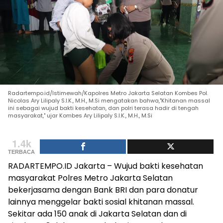
Radartempo.id/Istimewah/Kapolres Metro Jakarta Selatan Kombes Pol.
Nicolas Ary Lilipaly S.I.K., M.H., M.Si mengatakan bahwa,"Khitanan massal
ini sebagai wujud bakti kesehatan, dan polri terasa hadir di tengah
masyarakat," ujar Kombes Ary Lilipaly S.I.K., M.H., M.Si
1.4k
TERBACA
RADARTEMPO.ID Jakarta – Wujud bakti kesehatan
masyarakat Polres Metro Jakarta Selatan
bekerjasama dengan Bank BRI dan para donatur
lainnya menggelar bakti sosial khitanan massal.
Sekitar ada 150 anak di Jakarta Selatan dan di