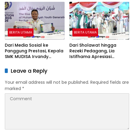
BERITA UTAMA
BERITA UTAMA
Dari Media Sosial ke
Dari Sholawat hingga
Panggung Prestasi, Kepala
Rezeki Pedagang, Lia
SMK MUDISA Irvandy
Istifhama Apresiasi
Andriansyah Raih Emas
Suasana di Grahadi
MEA 2026
Leave a Reply
Your email address will not be published.
Required fields are
marked
*