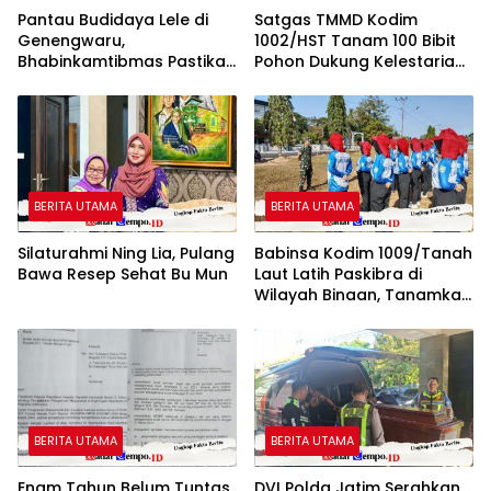
Pantau Budidaya Lele di
Satgas TMMD Kodim
Genengwaru,
1002/HST Tanam 100 Bibit
Bhabinkamtibmas Pastikan
Pohon Dukung Kelestarian
Pertumbuhan Ikan Berjalan
Lingkungan
Baik
BERITA UTAMA
BERITA UTAMA
Silaturahmi Ning Lia, Pulang
Babinsa Kodim 1009/Tanah
Bawa Resep Sehat Bu Mun
Laut Latih Paskibra di
Wilayah Binaan, Tanamkan
Disiplin dan Jiwa
Nasionalisme
BERITA UTAMA
BERITA UTAMA
Enam Tahun Belum Tuntas,
DVI Polda Jatim Serahkan