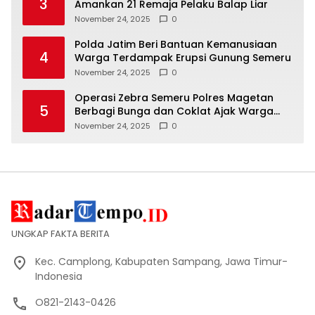
3
Amankan 21 Remaja Pelaku Balap Liar
November 24, 2025
0
Polda Jatim Beri Bantuan Kemanusiaan
4
Warga Terdampak Erupsi Gunung Semeru
November 24, 2025
0
Operasi Zebra Semeru Polres Magetan
5
Berbagi Bunga dan Coklat Ajak Warga
Tertib Lalin
November 24, 2025
0
UNGKAP FAKTA BERITA
Kec. Camplong, Kabupaten Sampang, Jawa Timur-
Indonesia
O821-2143-0426