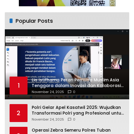
Popular Posts
Lia Istifhama Peran Pemuda Muslim Asia
1
Tenggara dalam Inovasi dan Kolaborasi
Internasional
November 24, 2025
0
Polri Gelar Apel Kasatwil 2025: Wujudkan
2
Transformasi Polri yang Profesional untuk
Masyarakat
November 24, 2025
0
Operasi Zebra Semeru Polres Tuban