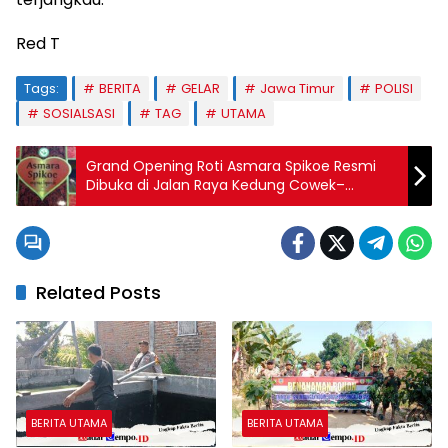
Red T
Tags:
BERITA
GELAR
Jawa Timur
POLISI
SOSIALSASI
TAG
UTAMA
Grand Opening Roti Asmara Spikoe Resmi
Dibuka di Jalan Raya Kedung Cowek–
Suramadu
Related Posts
BERITA UTAMA
BERITA UTAMA