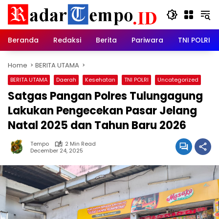
Skip
to
content
Beranda
Redaksi
Berita
Pariwara
TNI POLRI
Home
BERITA UTAMA
BERITA UTAMA
Daerah
Kesehatan
TNI POLRI
Uncategorized
Satgas Pangan Polres Tulungagung
Lakukan Pengecekan Pasar Jelang
Natal 2025 dan Tahun Baru 2026
Tempo
2 Min Read
December 24, 2025