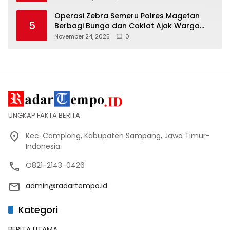
Operasi Zebra Semeru Polres Magetan
5
Berbagi Bunga dan Coklat Ajak Warga
Tertib Lalin
November 24, 2025
0
UNGKAP FAKTA BERITA
Kec. Camplong, Kabupaten Sampang, Jawa Timur-
Indonesia
O821-2143-0426
admin@radartempo.id
Kategori
BERITA UTAMA