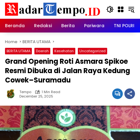
Skip
to
content
Beranda
Redaksi
Berita
Pariwara
TNI POLRI
Home
BERITA UTAMA
BERITA UTAMA
Daerah
Kesehatan
Uncategorized
Grand Opening Roti Asmara Spikoe
Resmi Dibuka di Jalan Raya Kedung
Cowek–Suramadu
Tempo
1 Min Read
December 25, 2025