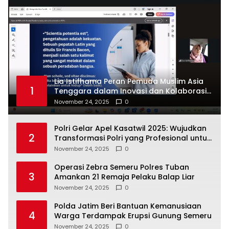
Lia Istifhama Peran Pemuda Muslim Asia
1
Tenggara dalam Inovasi dan Kolaborasi
Internasional
November 24, 2025
0
Polri Gelar Apel Kasatwil 2025: Wujudkan
2
Transformasi Polri yang Profesional untuk
Masyarakat
November 24, 2025
0
Operasi Zebra Semeru Polres Tuban
3
Amankan 21 Remaja Pelaku Balap Liar
November 24, 2025
0
Polda Jatim Beri Bantuan Kemanusiaan
4
Warga Terdampak Erupsi Gunung Semeru
November 24, 2025
0