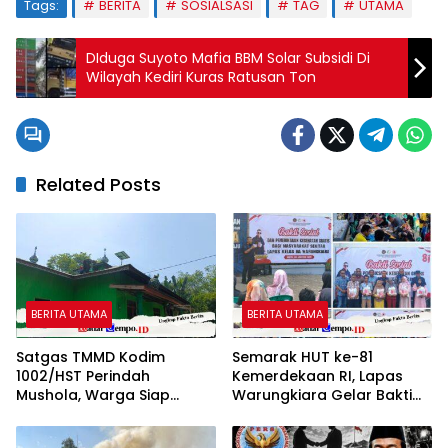
Tags:
BERITA
SOSIALSASI
TAG
UTAMA
DIduga Suyoto Mafia BBM Solar Subsidi Di
Wilayah Kediri Kuras Ratusan Ton
Related Posts
BERITA UTAMA
BERITA UTAMA
Satgas TMMD Kodim
Semarak HUT ke-81
1002/HST Perindah
Kemerdekaan RI, Lapas
Mushola, Warga Siap
Warungkiara Gelar Bakti
Nikmati Tempat Ibadah
Sosial dan Pemeriksaan
Lebih Nyaman
Kesehatan Gratis bagi