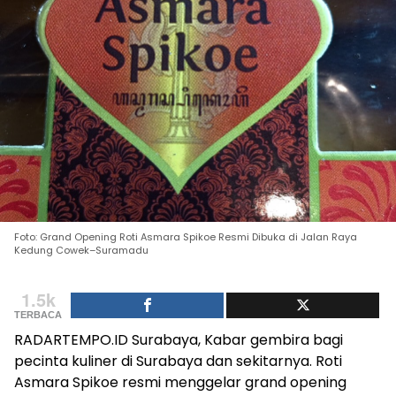
Foto: Grand Opening Roti Asmara Spikoe Resmi Dibuka di Jalan Raya
Kedung Cowek–Suramadu
1.5k
TERBACA
RADARTEMPO.ID Surabaya, Kabar gembira bagi
pecinta kuliner di Surabaya dan sekitarnya. Roti
Asmara Spikoe resmi menggelar grand opening