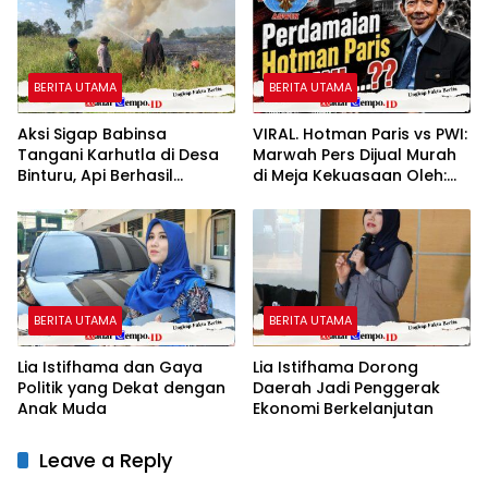
Masyarakat
BERITA UTAMA
BERITA UTAMA
Aksi Sigap Babinsa
VIRAL. Hotman Paris vs PWI:
Tangani Karhutla di Desa
Marwah Pers Dijual Murah
Binturu, Api Berhasil
di Meja Kekuasaan Oleh:
Dipadamkan
Aceng Syamsul Hadie
(ASH)”
BERITA UTAMA
BERITA UTAMA
Lia Istifhama dan Gaya
Lia Istifhama Dorong
Politik yang Dekat dengan
Daerah Jadi Penggerak
Anak Muda
Ekonomi Berkelanjutan
Leave a Reply