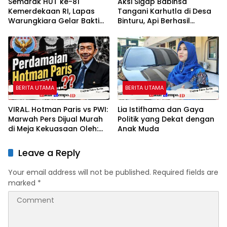
Semarak HUT ke-81
Aksi Sigap Babinsa
Kemerdekaan RI, Lapas
Tangani Karhutla di Desa
Warungkiara Gelar Bakti
Binturu, Api Berhasil
Sosial dan Pemeriksaan
Dipadamkan
Kesehatan Gratis bagi
Masyarakat
BERITA UTAMA
BERITA UTAMA
VIRAL. Hotman Paris vs PWI:
Lia Istifhama dan Gaya
Marwah Pers Dijual Murah
Politik yang Dekat dengan
di Meja Kekuasaan Oleh:
Anak Muda
Aceng Syamsul Hadie
(ASH)”
Leave a Reply
Your email address will not be published.
Required fields are
marked
*