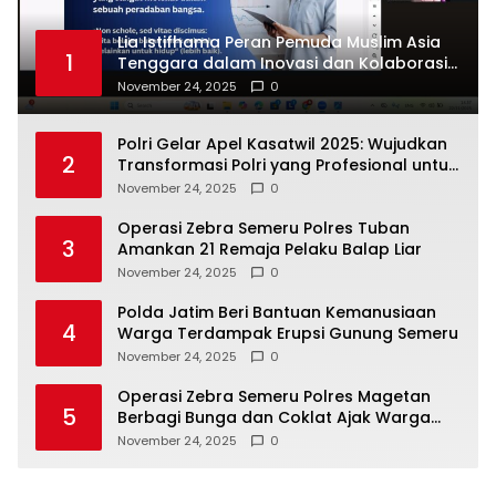
Lia Istifhama Peran Pemuda Muslim Asia
1
Tenggara dalam Inovasi dan Kolaborasi
Internasional
November 24, 2025
0
Polri Gelar Apel Kasatwil 2025: Wujudkan
2
Transformasi Polri yang Profesional untuk
Masyarakat
November 24, 2025
0
Operasi Zebra Semeru Polres Tuban
3
Amankan 21 Remaja Pelaku Balap Liar
November 24, 2025
0
Polda Jatim Beri Bantuan Kemanusiaan
4
Warga Terdampak Erupsi Gunung Semeru
November 24, 2025
0
Operasi Zebra Semeru Polres Magetan
5
Berbagi Bunga dan Coklat Ajak Warga
Tertib Lalin
November 24, 2025
0