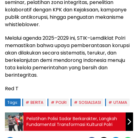
seminar, pelatihan zona integritas, penelitian
kolaboratif dengan KPK dan Kejaksaan, kampanye
publik antikorupsi, hingga penguatan mekanisme
whistleblower.
Melalui agenda 2025–2029 ini, STIK–Lemdiklat Polri
memastikan bahwa upaya pemberantasan korupsi
akan dilakukan secara sistematis, terukur, dan
berkelanjutan demi mendorong Indonesia menuju
tata kelola pemerintahan yang bersih dan
berintegritas.
Red T
Tags:
BERITA
POLRI
SOSIALSASI
UTAMA
Pelatihan Polisi Sadar Berkarakter, Langkah
Fundamental Transformasi Kultural Polri