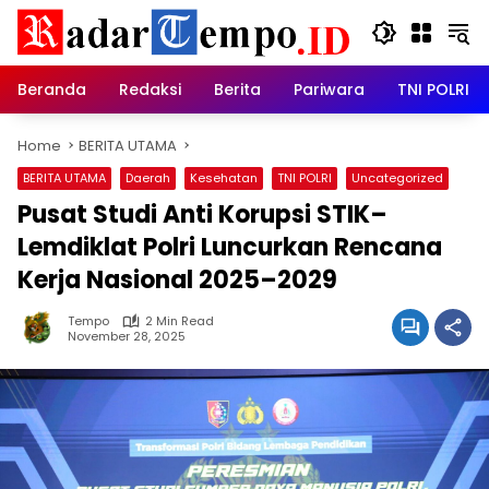
Skip
to
content
Beranda
Redaksi
Berita
Pariwara
TNI POLRI
Home
BERITA UTAMA
BERITA UTAMA
Daerah
Kesehatan
TNI POLRI
Uncategorized
Pusat Studi Anti Korupsi STIK–
Lemdiklat Polri Luncurkan Rencana
Kerja Nasional 2025–2029
Tempo
2 Min Read
November 28, 2025