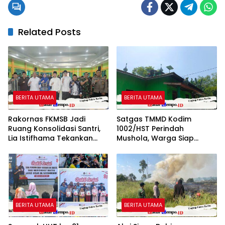
Related Posts
BERITA UTAMA
BERITA UTAMA
Rakornas FKMSB Jadi
Satgas TMMD Kodim
Ruang Konsolidasi Santri,
1002/HST Perindah
Lia Istifhama Tekankan
Mushola, Warga Siap
Pentingnya Peran Generasi
Nikmati Tempat Ibadah
Muda
Lebih Nyaman
BERITA UTAMA
BERITA UTAMA