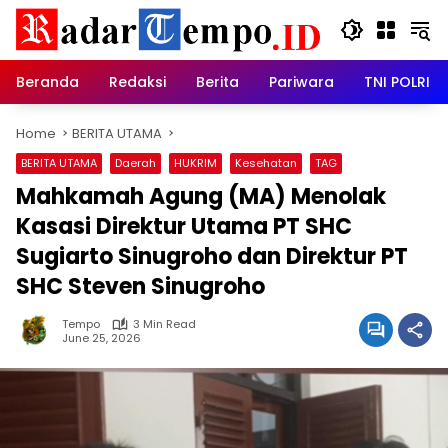
Skip
to
content
Beranda
Redaksi
Berita
Pariwara
TNI POLRI
Home
BERITA UTAMA
BERITA UTAMA
Daerah
HUKRIM
Kesehatan
TAG
Mahkamah Agung (MA) Menolak
Kasasi Direktur Utama PT SHC
Sugiarto Sinugroho dan Direktur PT
SHC Steven Sinugroho
Tempo
3 Min Read
June 25, 2026