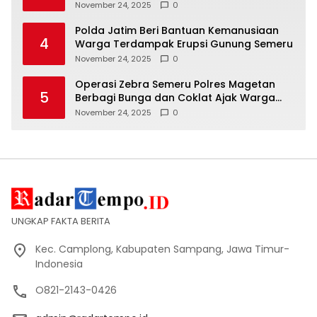
November 24, 2025
0
Polda Jatim Beri Bantuan Kemanusiaan
4
Warga Terdampak Erupsi Gunung Semeru
November 24, 2025
0
Operasi Zebra Semeru Polres Magetan
5
Berbagi Bunga dan Coklat Ajak Warga
Tertib Lalin
November 24, 2025
0
UNGKAP FAKTA BERITA
Kec. Camplong, Kabupaten Sampang, Jawa Timur-
Indonesia
O821-2143-0426