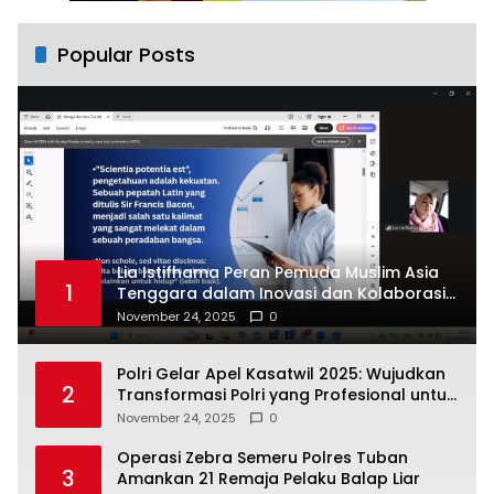
Popular Posts
Lia Istifhama Peran Pemuda Muslim Asia
1
Tenggara dalam Inovasi dan Kolaborasi
Internasional
November 24, 2025
0
Polri Gelar Apel Kasatwil 2025: Wujudkan
2
Transformasi Polri yang Profesional untuk
Masyarakat
November 24, 2025
0
Operasi Zebra Semeru Polres Tuban
3
Amankan 21 Remaja Pelaku Balap Liar