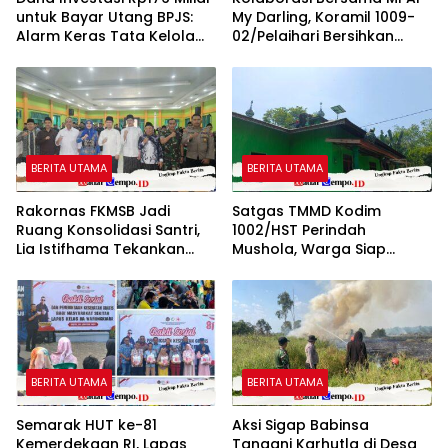
untuk Bayar Utang BPJS:
My Darling, Koramil 1009-
Alarm Keras Tata Kelola
02/Pelaihari Bersihkan
Keuangan Pemkab
Sampah di Jalan Desa
Majalengka Oleh: Aceng
Atu-Atu
Syamsul Hadie (ASH)
BERITA UTAMA
BERITA UTAMA
Rakornas FKMSB Jadi
Satgas TMMD Kodim
Ruang Konsolidasi Santri,
1002/HST Perindah
Lia Istifhama Tekankan
Mushola, Warga Siap
Pentingnya Peran Generasi
Nikmati Tempat Ibadah
Muda
Lebih Nyaman
BERITA UTAMA
BERITA UTAMA
Semarak HUT ke-81
Aksi Sigap Babinsa
Kemerdekaan RI, Lapas
Tangani Karhutla di Desa