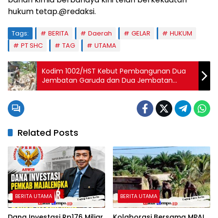
hukum tetap.@redaksi.
Tags:
BERITA
Daerah
GELAR
HUKUM
PT SHC
TAG
UTAMA
Kodim 1002/HST Kebut Pembangunan Dua
Jembatan Garuda dan Dua Jembatan
Armco
Related Posts
BERITA UTAMA
BERITA UTAMA
Dana Investasi Rp176 Miliar
Kolaborasi Bersama MPAI