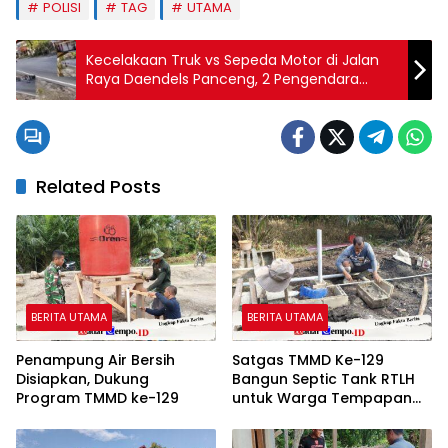
POLISI
TAG
UTAMA
Kecelakaan Truk vs Sepeda Motor di Jalan
Raya Daendels Panceng, 2 Pengendara
Motor Tewas
Related Posts
BERITA UTAMA
BERITA UTAMA
Penampung Air Bersih
Satgas TMMD Ke-129
Disiapkan, Dukung
Bangun Septic Tank RTLH
Program TMMD ke-129
untuk Warga Tempapan
Hulu