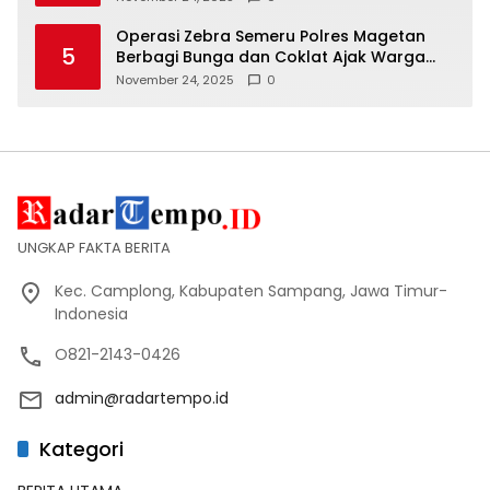
Operasi Zebra Semeru Polres Magetan
5
Berbagi Bunga dan Coklat Ajak Warga
Tertib Lalin
November 24, 2025
0
UNGKAP FAKTA BERITA
Kec. Camplong, Kabupaten Sampang, Jawa Timur-
Indonesia
O821-2143-0426
admin@radartempo.id
Kategori