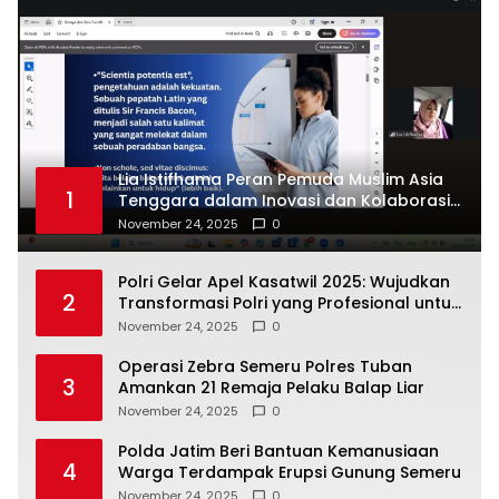
Lia Istifhama Peran Pemuda Muslim Asia
1
Tenggara dalam Inovasi dan Kolaborasi
Internasional
November 24, 2025
0
Polri Gelar Apel Kasatwil 2025: Wujudkan
2
Transformasi Polri yang Profesional untuk
Masyarakat
November 24, 2025
0
Operasi Zebra Semeru Polres Tuban
3
Amankan 21 Remaja Pelaku Balap Liar
November 24, 2025
0
Polda Jatim Beri Bantuan Kemanusiaan
4
Warga Terdampak Erupsi Gunung Semeru
November 24, 2025
0