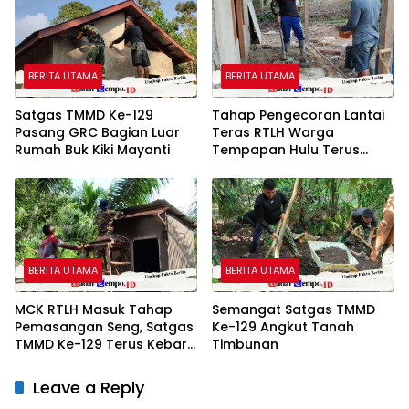
BERITA UTAMA
BERITA UTAMA
Satgas TMMD Ke-129
Tahap Pengecoran Lantai
Pasang GRC Bagian Luar
Teras RTLH Warga
Rumah Buk Kiki Mayanti
Tempapan Hulu Terus
Dikerjakan Satgas TMMD
ke-129
BERITA UTAMA
BERITA UTAMA
MCK RTLH Masuk Tahap
Semangat Satgas TMMD
Pemasangan Seng, Satgas
Ke-129 Angkut Tanah
TMMD Ke-129 Terus Kebar
Timbunan
Pekerjaan
Leave a Reply