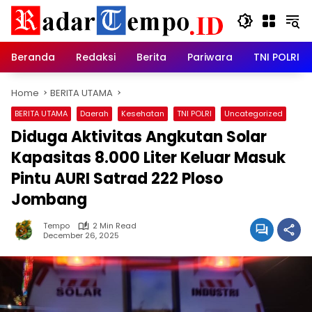
Skip
to
content
Beranda
Redaksi
Berita
Pariwara
TNI POLRI
Home
BERITA UTAMA
BERITA UTAMA
Daerah
Kesehatan
TNI POLRI
Uncategorized
Diduga Aktivitas Angkutan Solar
Kapasitas 8.000 Liter Keluar Masuk
Pintu AURI Satrad 222 Ploso
Jombang
Tempo
2 Min Read
December 26, 2025