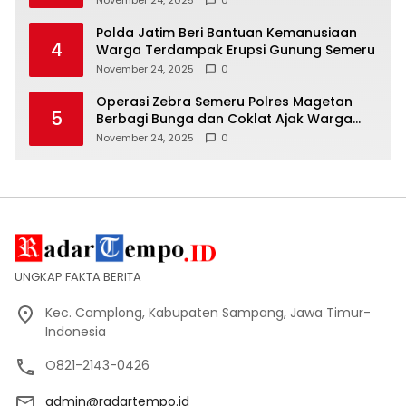
Polda Jatim Beri Bantuan Kemanusiaan
4
Warga Terdampak Erupsi Gunung Semeru
November 24, 2025
0
Operasi Zebra Semeru Polres Magetan
5
Berbagi Bunga dan Coklat Ajak Warga
Tertib Lalin
November 24, 2025
0
UNGKAP FAKTA BERITA
Kec. Camplong, Kabupaten Sampang, Jawa Timur-
Indonesia
O821-2143-0426
admin@radartempo.id