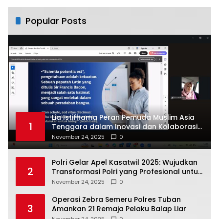
Popular Posts
Lia Istifhama Peran Pemuda Muslim Asia
1
Tenggara dalam Inovasi dan Kolaborasi
Internasional
November 24, 2025
0
Polri Gelar Apel Kasatwil 2025: Wujudkan
2
Transformasi Polri yang Profesional untuk
Masyarakat
November 24, 2025
0
Operasi Zebra Semeru Polres Tuban
3
Amankan 21 Remaja Pelaku Balap Liar
November 24, 2025
0