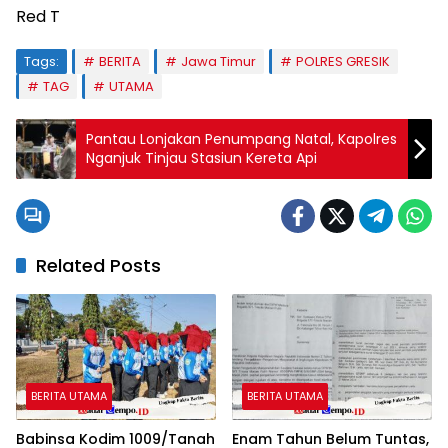
Red T
Tags:
BERITA
Jawa Timur
POLRES GRESIK
TAG
UTAMA
Pantau Lonjakan Penumpang Natal, Kapolres
Nganjuk Tinjau Stasiun Kereta Api
Related Posts
BERITA UTAMA
BERITA UTAMA
Babinsa Kodim 1009/Tanah
Enam Tahun Belum Tuntas,