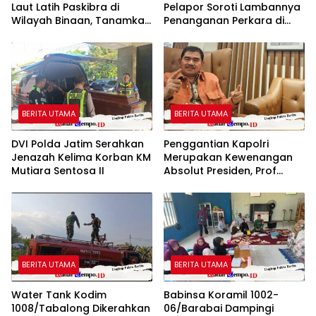
Laut Latih Paskibra di
Pelapor Soroti Lambannya
Wilayah Binaan, Tanamkan
Penanganan Perkara di
Disiplin dan Jiwa
Polresta Sumenep
Nasionalisme
BERITA UTAMA
BERITA UTAMA
DVI Polda Jatim Serahkan
Penggantian Kapolri
Jenazah Kelima Korban KM
Merupakan Kewenangan
Mutiara Sentosa II
Absolut Presiden, Prof
Juanda: Jangan Sampai
Pemberantasan Korupsi
Justru Melemah
BERITA UTAMA
BERITA UTAMA
Water Tank Kodim
Babinsa Koramil 1002-
1008/Tabalong Dikerahkan
06/Barabai Dampingi