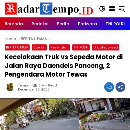
Skip
to
content
Beranda
Redaksi
Berita
Pariwara
TNI POLRI
Home
BERITA UTAMA
BERITA UTAMA
Daerah
Kesehatan
TNI POLRI
Uncategorized
Kecelakaan Truk vs Sepeda Motor di
Jalan Raya Daendels Panceng, 2
Pengendara Motor Tewas
Tempo
2 Min Read
December 26, 2025