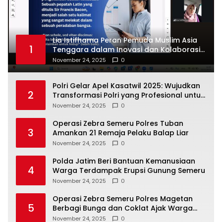
Lia Istifhama Peran Pemuda Muslim Asia
1
Tenggara dalam Inovasi dan Kolaborasi
Internasional
November 24, 2025
0
Polri Gelar Apel Kasatwil 2025: Wujudkan
2
Transformasi Polri yang Profesional untuk
Masyarakat
November 24, 2025
0
Operasi Zebra Semeru Polres Tuban
3
Amankan 21 Remaja Pelaku Balap Liar
November 24, 2025
0
Polda Jatim Beri Bantuan Kemanusiaan
4
Warga Terdampak Erupsi Gunung Semeru
November 24, 2025
0
Operasi Zebra Semeru Polres Magetan
5
Berbagi Bunga dan Coklat Ajak Warga
Tertib Lalin
November 24, 2025
0