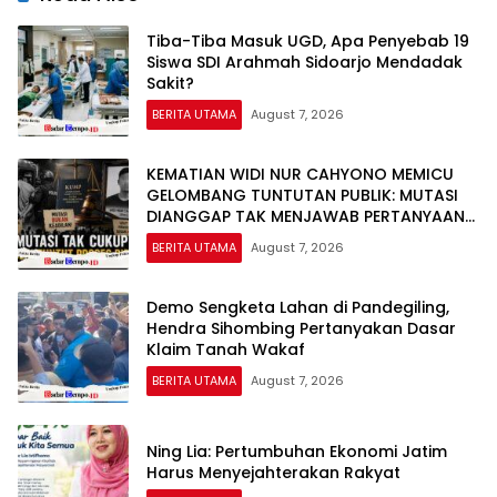
Tiba-Tiba Masuk UGD, Apa Penyebab 19
Siswa SDI Arahmah Sidoarjo Mendadak
Sakit?
BERITA UTAMA
August 7, 2026
KEMATIAN WIDI NUR CAHYONO MEMICU
GELOMBANG TUNTUTAN PUBLIK: MUTASI
DIANGGAP TAK MENJAWAB PERTANYAAN
HUKUM, DESAKAN PROSES PIDANA
BERITA UTAMA
August 7, 2026
MENGUAT
Demo Sengketa Lahan di Pandegiling,
Hendra Sihombing Pertanyakan Dasar
Klaim Tanah Wakaf
BERITA UTAMA
August 7, 2026
Ning Lia: Pertumbuhan Ekonomi Jatim
Harus Menyejahterakan Rakyat