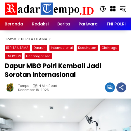
Skip
to
content
Beranda
Redaksi
Berita
Pariwara
TNI POLRI
Home
BERITA UTAMA
BERITA UTAMA
Daerah
Internasional
Kesehatan
Olahraga
TNI POLRI
Uncategorized
Dapur MBG Polri Kembali Jadi
Sorotan Internasional
Tempo
4 Min Read
December 18, 2025