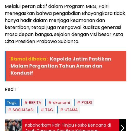
Melalui peran aktif dalam Program MBG, Polri
menegaskan bahwa pengabdian Bhayangkara tidak
hanya hadir dalam menjaga keamanan dan
ketertiban, tetapi juga mengawal kualitas generasi
masa depan bangsa, sejalan dengan visi besar Asta
Cita Presiden Prabowo Subianto.
Ramai dibaca :
Kapolda Jatim Pastikan
Malam Pergantian Tahun Aman dan
Kondusif
Red T
Tags:
BERITA
ekonomi
POLRI
SOSIALSASI
TAG
UTAMA
Kabaharkam Polri Tinjau Posko Bencana di
Aceh Tamiang, Pastikan Kelancaran