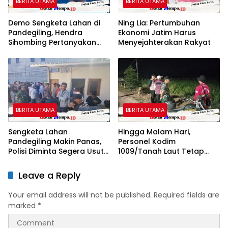
BERITA UTAMA
BERITA UTAMA
Demo Sengketa Lahan di
Ning Lia: Pertumbuhan
Pandegiling, Hendra
Ekonomi Jatim Harus
Sihombing Pertanyakan
Menyejahterakan Rakyat
Dasar Klaim Tanah Wakaf
BERITA UTAMA
BERITA UTAMA
Sengketa Lahan
Hingga Malam Hari,
Pandegiling Makin Panas,
Personel Kodim
Polisi Diminta Segera Usut
1009/Tanah Laut Tetap
Agar Tidak Terjadi
Siaga Karhutla di Berbagai
Kegaduhan Di Surabaya
Lokasi
Leave a Reply
Your email address will not be published.
Required fields are
marked
*