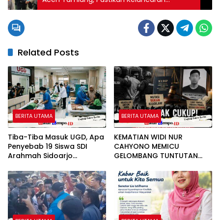
Distribusi Bantuan Logistik
Related Posts
BERITA UTAMA
BERITA UTAMA
Tiba-Tiba Masuk UGD, Apa
KEMATIAN WIDI NUR
Penyebab 19 Siswa SDI
CAHYONO MEMICU
Arahmah Sidoarjo
GELOMBANG TUNTUTAN
Mendadak Sakit?
PUBLIK: MUTASI DIANGGAP
TAK MENJAWAB
PERTANYAAN HUKUM,
DESAKAN PROSES PIDANA
MENGUAT