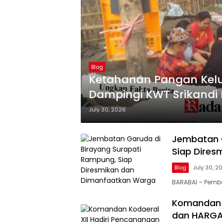
Blog
Ketahanan Pangan Kelua
Dampingi KWT Srikandi
July 30, 2026
Jembatan G
Siap Dire
Blog
July 30, 2
BARABAI – Pemb
Komandan K
dan HARGAN