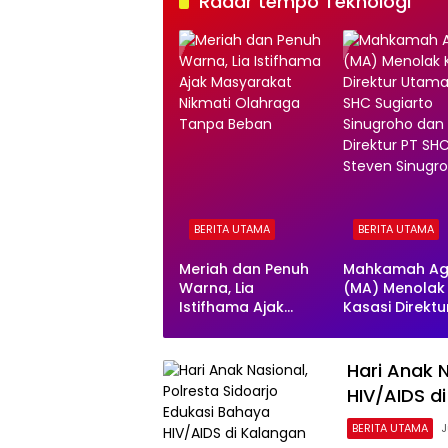
Radar tempo Teknologi
BERITA UTAMA
BERITA UTAMA
Meriah dan Penuh
Mahkamah A
Warna, Lia
(MA) Menolak
Istifhama Ajak
Kasasi Direktu
Masyarakat Nikmati
Utama PT SHC
Olahraga Tanpa
Sugiarto Sinu
Beban
dan Direktur 
Hari Anak N
Steven Sinugr
HIV/AIDS di
BERITA UTAMA
J