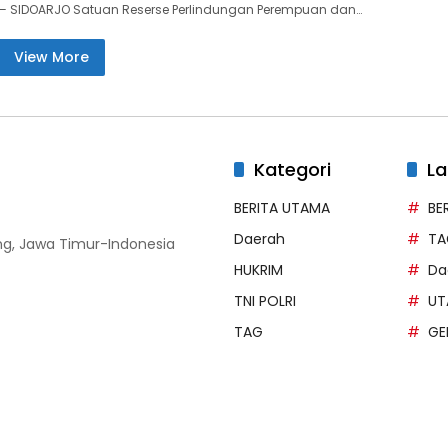
— SIDOARJO Satuan Reserse Perlindungan Perempuan dan…
View More
Kategori
La
BERITA UTAMA
BE
Daerah
TA
g, Jawa Timur-Indonesia
HUKRIM
Da
TNI POLRI
UT
TAG
GE