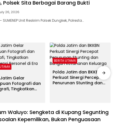
 Polsek Sita Berbagai Barang Bukti
uly 26, 2026
 SUMENEP Unit Reskrim Polsek Dungkek, Polresta…
BERITA UTAMA
 UTAMA
BERI
Polda Jatim dan BKKBN
Perkuat Sinergi Percepat
 Jatim Gelar
Polr
Penurunan Stunting dan
tpuan Fotografi dan
Komd
Bangun Ketahanan
rafi, Tingkatkan
Maha
Keluarga
tensi Personel di
Onli
gital
Polr
m Waluyo: Sengketa di Kupang Segunting
soalan Kepemilikan, Bukan Penguasaan