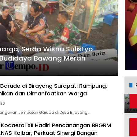
rga, Serda Wisnu Sulistyo
 Budidaya Bawang Merah
aruda di Birayang Surapati Rampung,
smikan dan Dimanfaatkan Warga
026
angunan Jembatan Garuda di Desa Birayang…
odaeral XII Hadiri Pencanangan BBGRM
AS Kalbar, Perkuat Sinergi Bangun