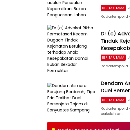
BERITA UTAMA
J
Radartempo.id —
Dr.(c) Adv
Tindak Kej
Kesepakat
BERITA UTAMA
J
Radartempo.id — 
Dendam Asm
Duel Berse
BERITA UTAMA
J
Radartempo.id 
perkelahian…