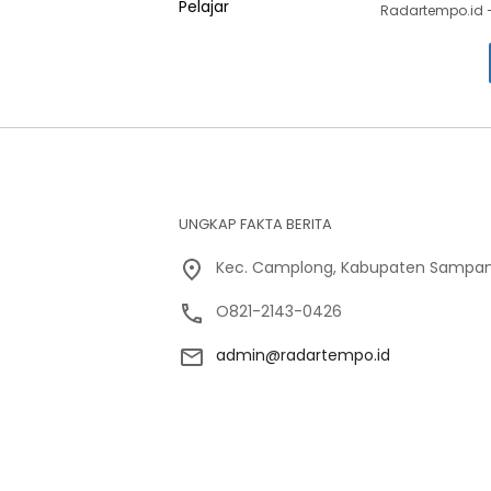
Radartempo.id 
UNGKAP FAKTA BERITA
Kec. Camplong, Kabupaten Sampan
O821-2143-0426
admin@radartempo.id