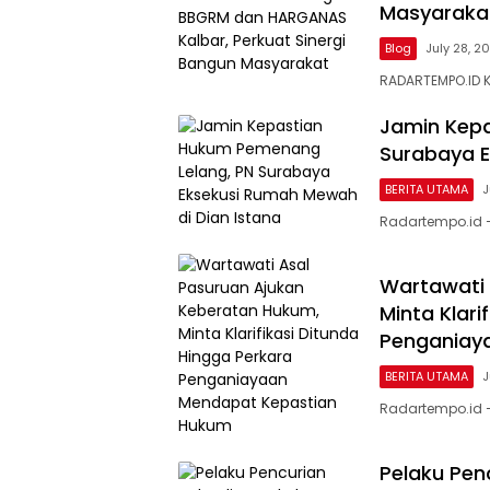
Masyaraka
Blog
July 28, 2
RADARTEMPO.ID 
Jamin Kep
Surabaya E
BERITA UTAMA
J
Radartempo.id 
Wartawati 
Minta Klari
Penganiay
BERITA UTAMA
J
Radartempo.id —
Pelaku Pen