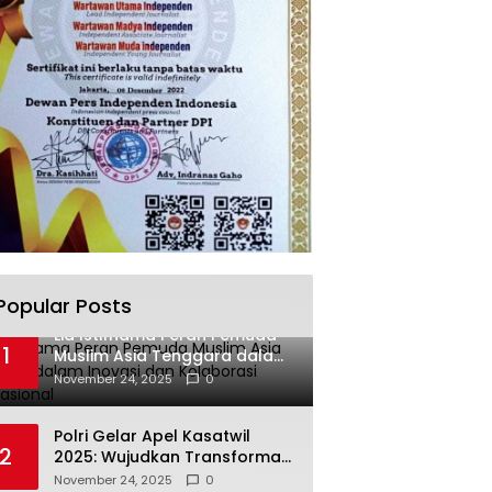
Popular Posts
Lia Istifhama Peran Pemuda
1
Muslim Asia Tenggara dalam
Inovasi dan Kolaborasi
November 24, 2025
0
Internasional
Polri Gelar Apel Kasatwil
2
2025: Wujudkan Transformasi
Polri yang Profesional untuk
November 24, 2025
0