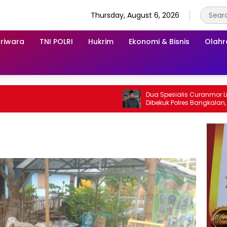
Thursday, August 6, 2026
riwara
TNI POLRI
Hukrim
Ekonomi & Bisnis
Olah
Dua Spesialis Curanmor Lintas Daer
Dibekuk Polres Bangkalan, Mengaku
Beraksi di 11 TKP