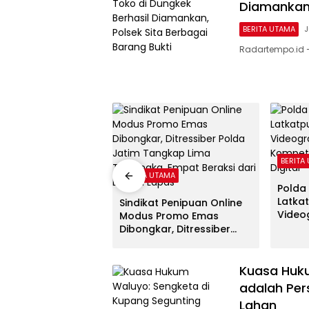
Diamankan,
BERITA UTAMA
J
Radartempo.id —
TAMA
BERITA
BERITA UTAMA
Gandeng UPH dan
Polda
 Edukasi
Latka
Sindikat Penipuan Online
swa Cegah Judi
Videog
Modus Promo Emas
 Lewat Program
Kompe
Dibongkar, Ditressiber
oes to Campus
Era Di
Polda Jatim Tangkap
Lima Tersangka, Empat
Beraksi dari Dalam Lapas
Kuasa Huku
adalah Per
Lahan