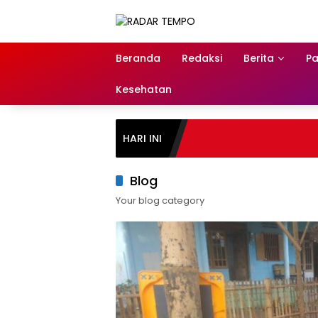
Skip
to
content
Beranda
Redaksi
Berita
Pa
Kesehatan
HARI INI
Blog
Your blog category