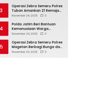
Masyarakat
Operasi Zebra Semeru Polres
3
Tuban Amankan 21 Remaja
Pelaku Balap Liar
November 24, 2025
0
Polda Jatim Beri Bantuan
4
Kemanusiaan Warga
Terdampak Erupsi Gunung
November 24, 2025
0
Semeru
Operasi Zebra Semeru Polres
5
Magetan Berbagi Bunga dan
Coklat Ajak Warga Tertib
November 24, 2025
0
Lalin