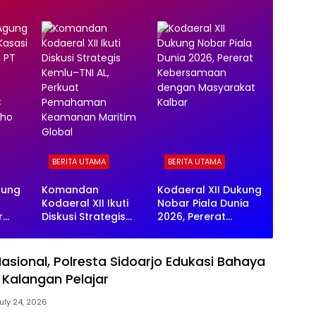
BERITA UTAMA
BERITA UTAMA
gung
Komandan
Kodaeral XII Dukung
Kodaeral XII Ikuti
Nobar Piala Dunia
r
Diskusi Strategis
2026, Pererat
Kemlu–TNI AL,
Kebersamaan
groho
Perkuat
dengan
PT SHC
Pemahaman
Masyarakat Kalbar
asional, Polresta Sidoarjo Edukasi Bahaya
oho
Keamanan Maritim
 Kalangan Pelajar
Global
uly 24, 2026