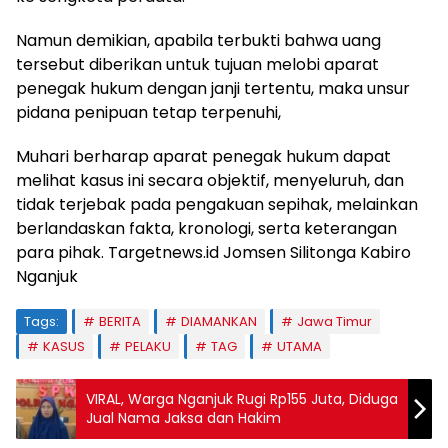
Namun demikian, apabila terbukti bahwa uang
tersebut diberikan untuk tujuan melobi aparat
penegak hukum dengan janji tertentu, maka unsur
pidana penipuan tetap terpenuhi,
Muhari berharap aparat penegak hukum dapat
melihat kasus ini secara objektif, menyeluruh, dan
tidak terjebak pada pengakuan sepihak, melainkan
berlandaskan fakta, kronologi, serta keterangan
para pihak. Targetnews.id Jomsen Silitonga Kabiro
Nganjuk
Tags:
BERITA
DIAMANKAN
Jawa Timur
KASUS
PELAKU
TAG
UTAMA
VIRAL, Warga Nganjuk Rugi Rp155 Juta, Diduga
Jual Nama Jaksa dan Hakim