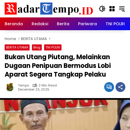
Skip
to
content
Beranda
Redaksi
Berita
Pariwara
TNI POLRI
Home
BERITA UTAMA
BERITA UTAMA
Blog
TNI POLRI
Bukan Utang Piutang, Melainkan
Dugaan Penipuan Bermodus Lobi
Aparat Segera Tangkap Pelaku
Tempo
2 Min Read
December 23, 2025