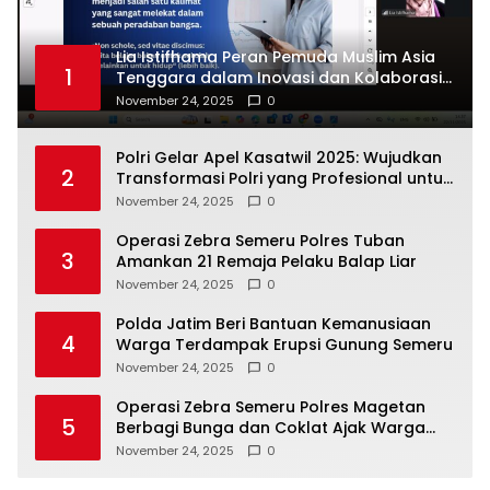
Lia Istifhama Peran Pemuda Muslim Asia
1
Tenggara dalam Inovasi dan Kolaborasi
Internasional
November 24, 2025
0
Polri Gelar Apel Kasatwil 2025: Wujudkan
2
Transformasi Polri yang Profesional untuk
Masyarakat
November 24, 2025
0
Operasi Zebra Semeru Polres Tuban
3
Amankan 21 Remaja Pelaku Balap Liar
November 24, 2025
0
Polda Jatim Beri Bantuan Kemanusiaan
4
Warga Terdampak Erupsi Gunung Semeru
November 24, 2025
0
Operasi Zebra Semeru Polres Magetan
5
Berbagi Bunga dan Coklat Ajak Warga
Tertib Lalin
November 24, 2025
0