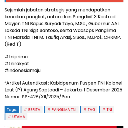
Sejumlah jabatan strategis yang mendapatkan
kenaikan pangkat, antara lain Pangdivif 3 Kostrad
Mayjen TNI Bagus Suryadi Tayo, M.Sc., Gubernur AAL
Laksda TNI Sigit Santoso, serta Waasops Panglima
TNI Marsda TNI M. Taufiq Arasj, S.Sos., M.I.Pol., CHRMP.
(Red T)
#tniprima
#tnirakyat
#indonesiamaju
“Artikel Autentikasi : Kabidpenum Puspen TNI Kolonel
Laut (P) Agung Saptoadi – Jakarta, 1 Desember 2025
Nomor: SP-428/XII/2025/Pen
Tags:
BERITA
PANGLIMA TNI
TAG
TNI
UTAMA