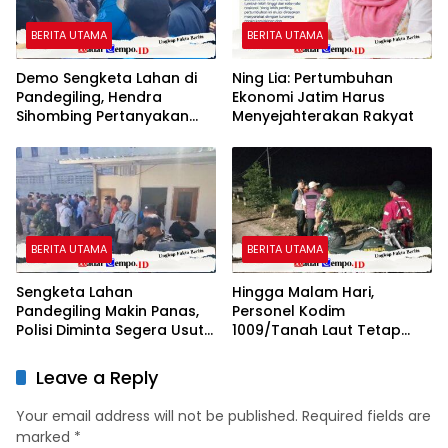
BERITA UTAMA
BERITA UTAMA
Demo Sengketa Lahan di
Ning Lia: Pertumbuhan
Pandegiling, Hendra
Ekonomi Jatim Harus
Sihombing Pertanyakan
Menyejahterakan Rakyat
Dasar Klaim Tanah Wakaf
BERITA UTAMA
BERITA UTAMA
Sengketa Lahan
Hingga Malam Hari,
Pandegiling Makin Panas,
Personel Kodim
Polisi Diminta Segera Usut
1009/Tanah Laut Tetap
Agar Tidak Terjadi
Siaga Karhutla di Berbagai
Kegaduhan Di Surabaya
Lokasi
Leave a Reply
Your email address will not be published.
Required fields are
marked
*