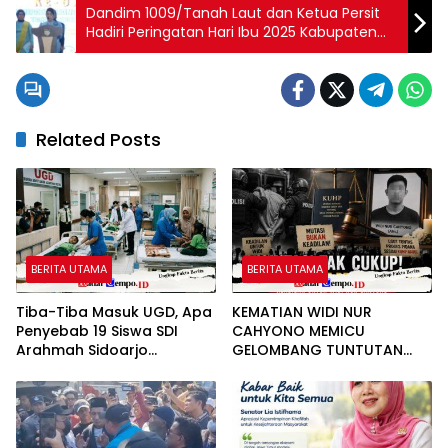
Dandim 1009/Tanah Laut dan Ketua Persit
Hadiri Peringatan Hari Ibu 2025 Kabupaten
Tanah Laut
Related Posts
BERITA UTAMA
BERITA UTAMA
Tiba-Tiba Masuk UGD, Apa
KEMATIAN WIDI NUR
Penyebab 19 Siswa SDI
CAHYONO MEMICU
Arahmah Sidoarjo
GELOMBANG TUNTUTAN
Mendadak Sakit?
PUBLIK: MUTASI DIANGGAP
TAK MENJAWAB
PERTANYAAN HUKUM,
DESAKAN PROSES PIDANA
MENGUAT