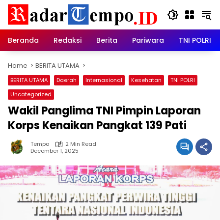
Skip
to
content
Beranda
Redaksi
Berita
Pariwara
TNI POLRI
Home
BERITA UTAMA
BERITA UTAMA
Daerah
Internasional
Kesehatan
TNI POLRI
Uncategorized
Wakil Panglima TNI Pimpin Laporan
Korps Kenaikan Pangkat 139 Pati
Tempo
2 Min Read
December 1, 2025