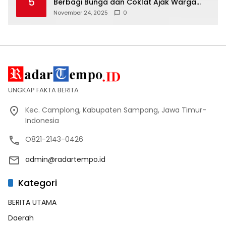
5
Berbagi Bunga dan Coklat Ajak Warga
Tertib Lalin
November 24, 2025
0
UNGKAP FAKTA BERITA
Kec. Camplong, Kabupaten Sampang, Jawa Timur-
Indonesia
O821-2143-0426
admin@radartempo.id
Kategori
BERITA UTAMA
Daerah