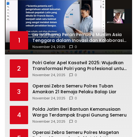
Lia Istifhama Peran Pemuda Muslim Asia
1
Tenggara dalam Inovasi dan Kolaborasi
Internasional
November 24, 2025
0
Polri Gelar Apel Kasatwil 2025: Wujudkan
2
Transformasi Polri yang Profesional untuk
Masyarakat
November 24, 2025
0
Operasi Zebra Semeru Polres Tuban
3
Amankan 21 Remaja Pelaku Balap Liar
November 24, 2025
0
Polda Jatim Beri Bantuan Kemanusiaan
4
Warga Terdampak Erupsi Gunung Semeru
November 24, 2025
0
Operasi Zebra Semeru Polres Magetan