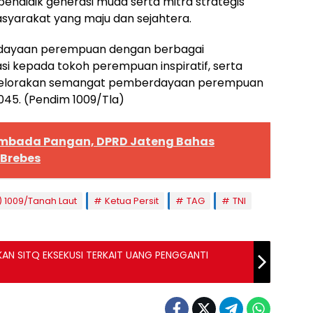
ndidik generasi muda serta mitra strategis
yarakat yang maju dan sejahtera.
rdayaan perempuan dengan berbagai
si kepada tokoh perempuan inspiratif, serta
ggelorakan semangat pemberdayaan perempuan
45. (Pendim 1009/Tla)
mbada Pangan, DPRD Jateng Bahas
 Brebes
 1009/Tanah Laut
Ketua Persit
TAG
TNI
UKAN SITQ EKSEKUSI TERKAIT UANG PENGGANTI