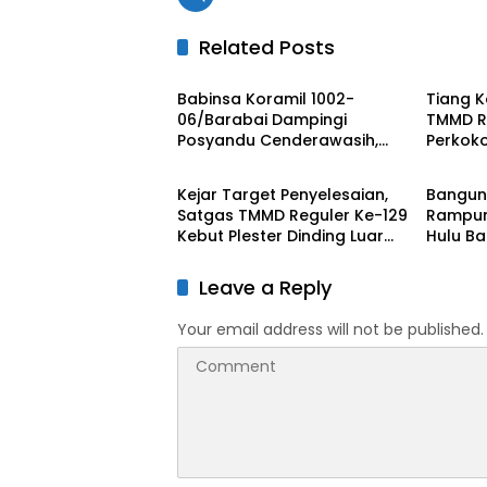
Related Posts
BERITA UTAMA
BERITA
Babinsa Koramil 1002-
Tiang K
06/Barabai Dampingi
TMMD R
Posyandu Cenderawasih,
Perkoko
BERITA UTAMA
BERITA
Perkuat Upaya Cegah
Tempap
Stunting
Kejar Target Penyelesaian,
Bangun
Satgas TMMD Reguler Ke-129
Rampun
Kebut Plester Dinding Luar
Hulu B
MCK RTLH
Progra
129
Leave a Reply
Your email address will not be published.