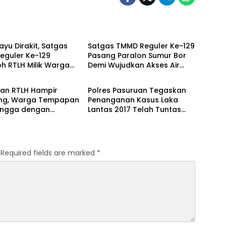
 UTAMA
BERITA UTAMA
ayu Dirakit, Satgas
Satgas TMMD Reguler Ke-129
eguler Ke-129
Pasang Paralon Sumur Bor
h RTLH Milik Warga
Demi Wujudkan Akses Air
 UTAMA
BERITA UTAMA
an Hulu
Bersih
an RTLH Hampir
Polres Pasuruan Tegaskan
g, Warga Tempapan
Penanganan Kasus Laka
angga dengan
Lantas 2017 Telah Tuntas
m TMMD Reguler Ke-
dan Berkekuatan Hukum
Tetap
Required fields are marked
*