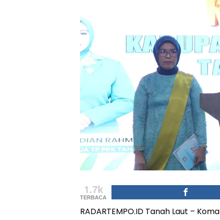
1.7k
TERBACA
RADARTEMPO.ID Tanah Laut – Komand