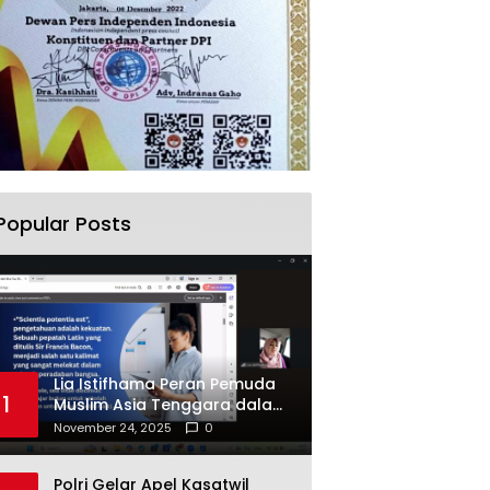
Popular Posts
Lia Istifhama Peran Pemuda
1
Muslim Asia Tenggara dalam
Inovasi dan Kolaborasi
November 24, 2025
0
Internasional
Polri Gelar Apel Kasatwil