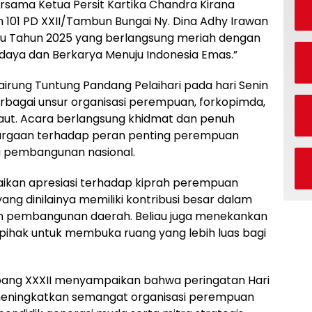
, bersama Ketua Persit Kartika Chandra Kirana
101 PD XXII/Tambun Bungai Ny. Dina Adhy Irawan
Ibu Tahun 2025 yang berlangsung meriah dengan
ya dan Berkarya Menuju Indonesia Emas.”
airung Tuntung Pandang Pelaihari pada hari Senin
 berbagai unsur organisasi perempuan, forkopimda,
 Laut. Acara berlangsung khidmat dan penuh
argaan terhadap peran penting perempuan
a pembangunan nasional.
kan apresiasi terhadap kiprah perempuan
yang dinilainya memiliki kontribusi besar dalam
n pembangunan daerah. Beliau juga menekankan
 pihak untuk membuka ruang yang lebih luas bagi
abang XXXII menyampaikan bahwa peringatan Hari
ningkatkan semangat organisasi perempuan