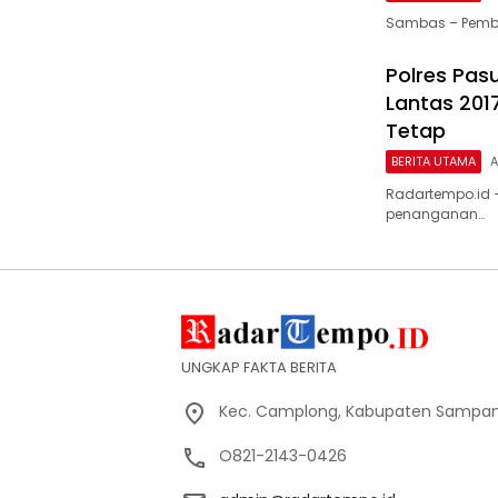
Sambas – Pemba
Polres Pas
Lantas 201
Tetap
BERITA UTAMA
A
Radartempo.id 
penanganan…
UNGKAP FAKTA BERITA
Kec. Camplong, Kabupaten Sampan
O821-2143-0426