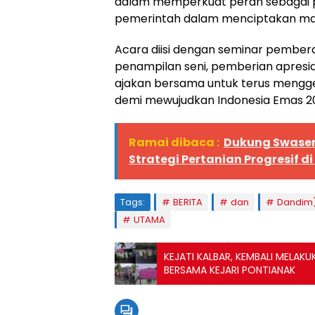
dalam memperkuat peran sebagai pe
pemerintah dalam menciptakan mas
Acara diisi dengan seminar pembe
penampilan seni, pemberian apresia
ajakan bersama untuk terus men
demi mewujudkan Indonesia Emas 20
Ramai dibaca :
Dukung Swase
Strategi Pertanian Progresif di
Tags:
BERITA
dan
Dandim)
UTAMA
KEJATI KALBAR, KEMBALI MELAK
BERSAMA KEJARI PONTIANAK