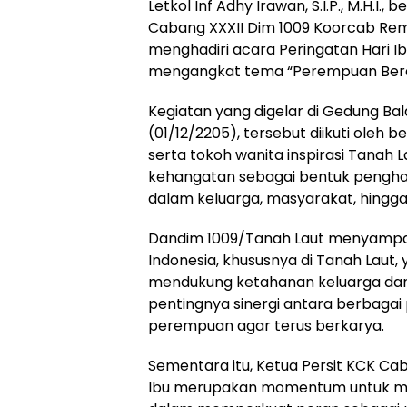
Letkol Inf Adhy Irawan, S.I.P., M.H.I.
Cabang XXXII Dim 1009 Koorcab Rem 
menghadiri acara Peringatan Hari 
mengangkat tema “Perempuan Berda
Kegiatan yang digelar di Gedung Bal
(01/12/2205), tersebut diikuti oleh
serta tokoh wanita inspirasi Tanah
kehangatan sebagai bentuk pengh
dalam keluarga, masyarakat, hingg
Dandim 1009/Tanah Laut menyampai
Indonesia, khususnya di Tanah Laut, 
mendukung ketahanan keluarga da
pentingnya sinergi antara berbagai
perempuan agar terus berkarya.
Sementara itu, Ketua Persit KCK C
Ibu merupakan momentum untuk me