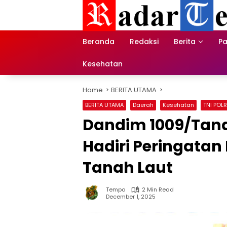
Skip
to
content
Beranda
Redaksi
Berita
Pa
Kesehatan
Home
BERITA UTAMA
BERITA UTAMA
Daerah
Kesehatan
TNI POLR
Dandim 1009/Tana
Hadiri Peringatan
Tanah Laut
Tempo
2 Min Read
December 1, 2025