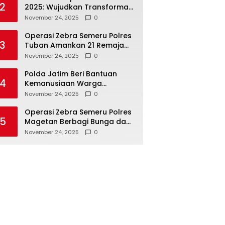
2
2025: Wujudkan Transformasi
Polri yang Profesional untuk
November 24, 2025
0
Masyarakat
Operasi Zebra Semeru Polres
3
Tuban Amankan 21 Remaja
Pelaku Balap Liar
November 24, 2025
0
Polda Jatim Beri Bantuan
4
Kemanusiaan Warga
Terdampak Erupsi Gunung
November 24, 2025
0
Semeru
Operasi Zebra Semeru Polres
5
Magetan Berbagi Bunga dan
Coklat Ajak Warga Tertib
November 24, 2025
0
Lalin