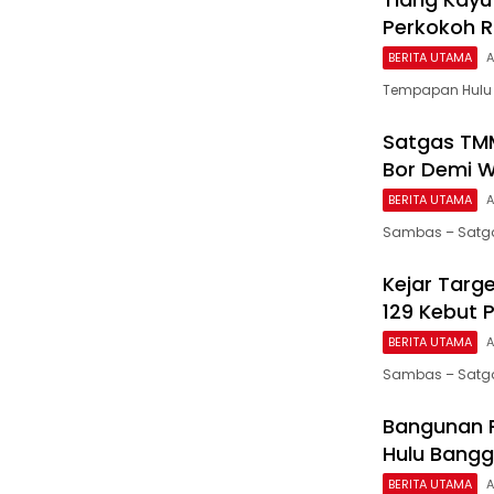
Perkokoh R
BERITA UTAMA
A
Tempapan Hulu 
Satgas TMM
Bor Demi W
BERITA UTAMA
A
Sambas – Satga
Kejar Targ
129 Kebut 
BERITA UTAMA
A
Sambas – Satga
Bangunan 
Hulu Bang
BERITA UTAMA
A