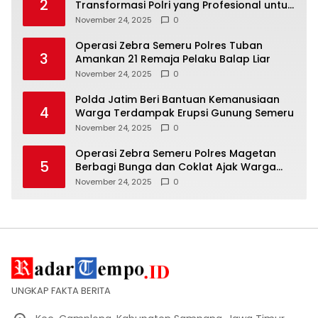
2
Transformasi Polri yang Profesional untuk
Masyarakat
November 24, 2025
0
Operasi Zebra Semeru Polres Tuban
3
Amankan 21 Remaja Pelaku Balap Liar
November 24, 2025
0
Polda Jatim Beri Bantuan Kemanusiaan
4
Warga Terdampak Erupsi Gunung Semeru
November 24, 2025
0
Operasi Zebra Semeru Polres Magetan
5
Berbagi Bunga dan Coklat Ajak Warga
Tertib Lalin
November 24, 2025
0
UNGKAP FAKTA BERITA