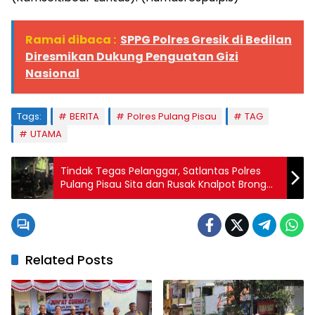
Ramai dibaca :
SPPG Polres Gresik di Bedilan
Diresmikan Dukung Penguatan Gizi
Nasional
Tags:
BERITA
Polres Pulang Pisau
TAG
UTAMA
Tindak Tegas Pelanggar, Satlantas Polres
Pulang Pisau Sita dan Rusak Knalpot Brong
Motor yang Diduga Siap Balap Liar
Related Posts