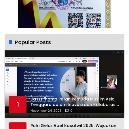
Popular Posts
Lia Istifhama Peran Pemuda Muslim Asia
1
Tenggara dalam Inovasi dan Kolaborasi
Internasional
November 24, 2025
0
Polri Gelar Apel Kasatwil 2025: Wujudkan