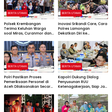
BERITA UTAMA
BERITA UTAMA
Polsek Krembangan
Inovasi Srikandi Care, Cara
Terima Keluhan Warga
Polres Lamongan
soal Miras, Curanmor dan
Dekatkan Diri ke
Narkoba
Masyarakat
BERITA UTAMA
BERITA UTAMA
Polri Pastikan Proses
Kapolri Dukung Dialog
Pemeriksaan Personel di
Penyusunan RUU
Aceh Dilaksanakan Secara
Ketenagakerjaan, Siap Jadi
Profesional dan
Jembatan Aspirasi Buruh
Transparan