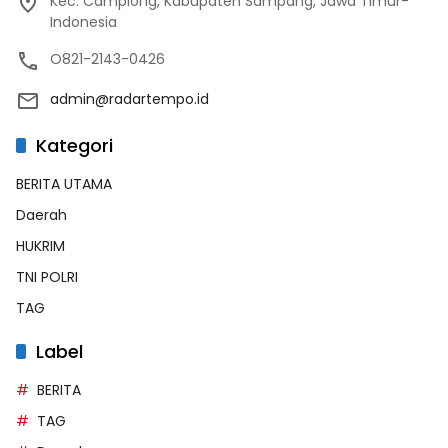
Kec. Camplong, Kabupaten Sampang, Jawa Timur-
Indonesia
O821-2143-0426
admin@radartempo.id
Kategori
BERITA UTAMA
Daerah
HUKRIM
TNI POLRI
TAG
Label
BERITA
TAG