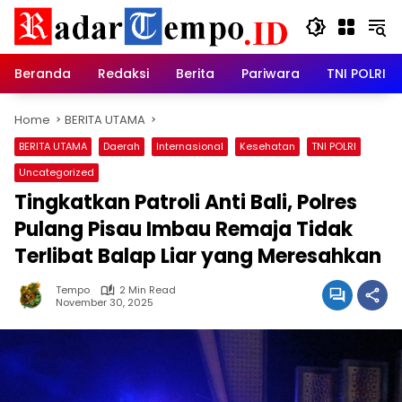
Skip
to
content
Beranda
Redaksi
Berita
Pariwara
TNI POLRI
Home
BERITA UTAMA
BERITA UTAMA
Daerah
Internasional
Kesehatan
TNI POLRI
Uncategorized
Tingkatkan Patroli Anti Bali, Polres
Pulang Pisau Imbau Remaja Tidak
Terlibat Balap Liar yang Meresahkan
Tempo
2 Min Read
November 30, 2025