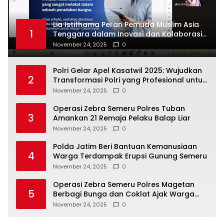
Lia Istifhama Peran Pemuda Muslim Asia
1
Tenggara dalam Inovasi dan Kolaborasi
Internasional
November 24, 2025
0
Polri Gelar Apel Kasatwil 2025: Wujudkan
2
Transformasi Polri yang Profesional untuk
Masyarakat
November 24, 2025
0
Operasi Zebra Semeru Polres Tuban
3
Amankan 21 Remaja Pelaku Balap Liar
November 24, 2025
0
Polda Jatim Beri Bantuan Kemanusiaan
4
Warga Terdampak Erupsi Gunung Semeru
November 24, 2025
0
Operasi Zebra Semeru Polres Magetan
5
Berbagi Bunga dan Coklat Ajak Warga
Tertib Lalin
November 24, 2025
0