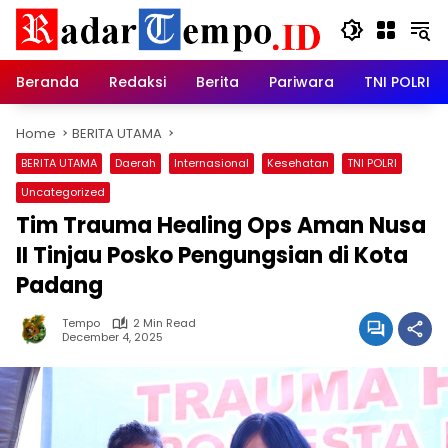
Skip
to
content
Beranda
Redaksi
Berita
Pariwara
TNI POLRI
Home
BERITA UTAMA
BERITA UTAMA
Daerah
Internasional
Kesehatan
TNI POLRI
Uncategorized
Tim Trauma Healing Ops Aman Nusa
II Tinjau Posko Pengungsian di Kota
Padang
Tempo
2 Min Read
December 4, 2025