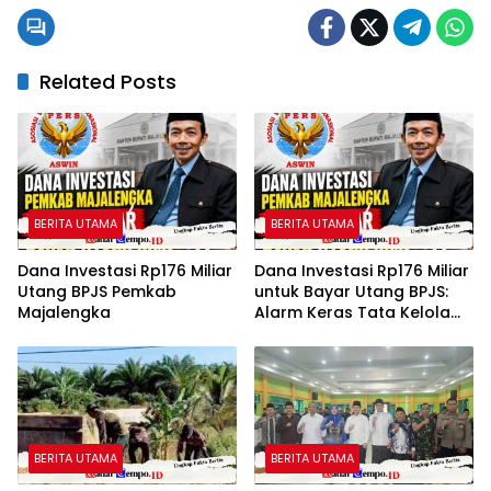
Related Posts
BERITA UTAMA
BERITA UTAMA
Dana Investasi Rp176 Miliar
Dana Investasi Rp176 Miliar
Utang BPJS Pemkab
untuk Bayar Utang BPJS:
Majalengka
Alarm Keras Tata Kelola
Keuangan Pemkab
Majalengka Oleh: Aceng
Syamsul Hadie (ASH)
BERITA UTAMA
BERITA UTAMA