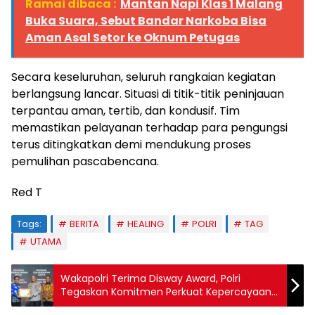
Ramai dibaca :
Mantan Napi Klas 1 Malang
Buka Suara, Sebut Bandar Narkoba Bisa
Aman Asal Setor ke Oknum Petugas
Secara keseluruhan, seluruh rangkaian kegiatan
berlangsung lancar. Situasi di titik-titik peninjauan
terpantau aman, tertib, dan kondusif. Tim
memastikan pelayanan terhadap para pengungsi
terus ditingkatkan demi mendukung proses
pemulihan pascabencana.
Red T
Tags:
BERITA
HEALING
POLRI
TAG
UTAMA
Wakapolri Terima Disway Award, Polri
Tegaskan Komitmen Perkuat Kepercayaan
Publik dan Wujud Sinergi Media