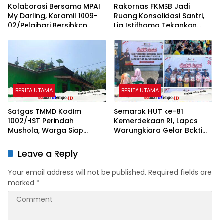
Kolaborasi Bersama MPAI
Rakornas FKMSB Jadi
My Darling, Koramil 1009-
Ruang Konsolidasi Santri,
02/Pelaihari Bersihkan
Lia Istifhama Tekankan
Sampah di Jalan Desa
Pentingnya Peran Generasi
Atu-Atu
Muda
BERITA UTAMA
BERITA UTAMA
Satgas TMMD Kodim
Semarak HUT ke-81
1002/HST Perindah
Kemerdekaan RI, Lapas
Mushola, Warga Siap
Warungkiara Gelar Bakti
Nikmati Tempat Ibadah
Sosial dan Pemeriksaan
Lebih Nyaman
Kesehatan Gratis bagi
Leave a Reply
Masyarakat
Your email address will not be published.
Required fields are
marked
*