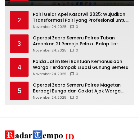
Polri Gelar Apel Kasatwil 2025: Wujudkan
2
Transformasi Polri yang Profesional untuk
Masyarakat
November 24, 2025
0
Operasi Zebra Semeru Polres Tuban
3
Amankan 21 Remaja Pelaku Balap Liar
November 24, 2025
0
Polda Jatim Beri Bantuan Kemanusiaan
4
Warga Terdampak Erupsi Gunung Semeru
November 24, 2025
0
Operasi Zebra Semeru Polres Magetan
5
Berbagi Bunga dan Coklat Ajak Warga
Tertib Lalin
November 24, 2025
0