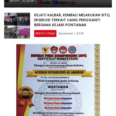
Penanaman Pohon
January 26, 2026
KEJATI KALBAR, KEMBALI MELAKUKAN SITQ
EKSEKUSI TERKAIT UANG PENGGANTI
BERSAMA KEJARI PONTIANAK
BERITA UTAMA
December 1, 2025