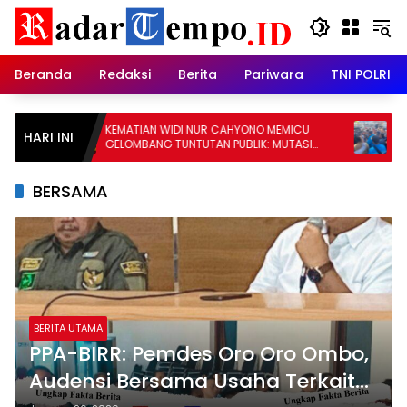
Skip
to
content
Beranda
Redaksi
Berita
Pariwara
TNI POLRI
KEMATIAN WIDI NUR CAHYONO MEMICU
Demo Sen
HARI INI
GELOMBANG TUNTUTAN PUBLIK: MUTASI
Hendra S
DIANGGAP TAK MENJAWAB PERTANYAAN
Klaim T
HUKUM, DESAKAN PROSES PIDANA MENGUAT
BERSAMA
BERITA UTAMA
PPA-BIRR: Pemdes Oro Oro Ombo,
Audensi Bersama Usaha Terkait