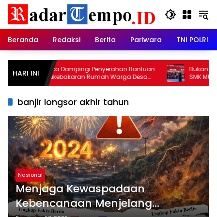
Skip
to
content
Beranda
Redaksi
Berita
Pariwara
TNI POLRI
Babinsa Dampingi Penyerahan Bantuan
Bukan Sekadar 
HARI INI
Pascakebakaran Rumah Warga Desa
SMK MUDISA Bukt
Hapalah
2026
banjir longsor akhir tahun
Nasional
Menjaga Kewaspadaan
Kebencanaan Menjelang