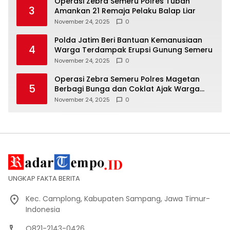
Operasi Zebra Semeru Polres Tuban
3
Amankan 21 Remaja Pelaku Balap Liar
November 24, 2025
0
Polda Jatim Beri Bantuan Kemanusiaan
4
Warga Terdampak Erupsi Gunung Semeru
November 24, 2025
0
Operasi Zebra Semeru Polres Magetan
5
Berbagi Bunga dan Coklat Ajak Warga
Tertib Lalin
November 24, 2025
0
UNGKAP FAKTA BERITA
Kec. Camplong, Kabupaten Sampang, Jawa Timur-
Indonesia
O821-2143-0426