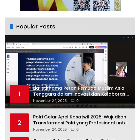
Popular Posts
Lia Istifhama Peran Pemuda Muslim Asia
1
Tenggara dalam Inovasi dan Kolaborasi
Internasional
November 24, 2025
0
Polri Gelar Apel Kasatwil 2025: Wujudkan
2
Transformasi Polri yang Profesional untuk
Masyarakat
November 24, 2025
0