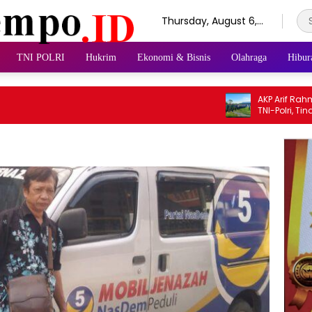
Thursday, August 6,
2026
TNI POLRI
Hukrim
Ekonomi & Bisnis
Olahraga
Hibur
AKP Arif Rahman P
TNI-Polri, Tindak Te
Gangguan Kamtibm
Wong Bodho Sido