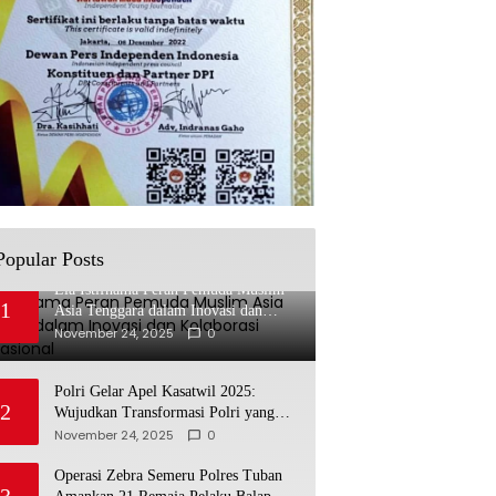
Popular Posts
Lia Istifhama Peran Pemuda Muslim
1
Asia Tenggara dalam Inovasi dan
Kolaborasi Internasional
November 24, 2025
0
Polri Gelar Apel Kasatwil 2025:
2
Wujudkan Transformasi Polri yang
Profesional untuk Masyarakat
November 24, 2025
0
Operasi Zebra Semeru Polres Tuban
3