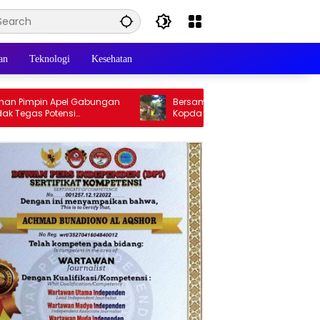
an
Teknologi
Kesehatan
impin Apel Gabungan
Bersama Warga Kelurahan Pelaihari,
gas Potensi
Kopda Wahyu Jatmiko Babinsa Koramil
as di Puncak Acara
1009-02/Pelaihari Bersih-bersih Sungai
wungu