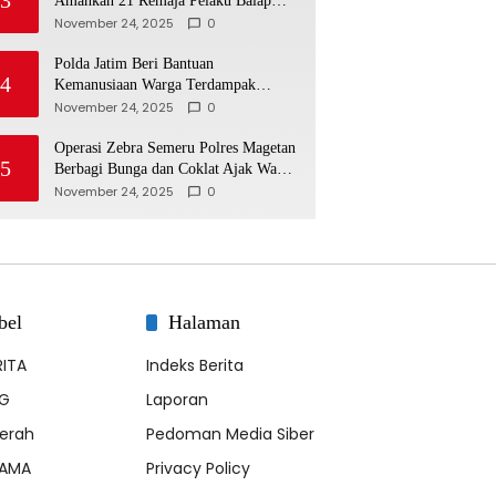
Amankan 21 Remaja Pelaku Balap
Liar
November 24, 2025
0
Polda Jatim Beri Bantuan
4
Kemanusiaan Warga Terdampak
Erupsi Gunung Semeru
November 24, 2025
0
Operasi Zebra Semeru Polres Magetan
5
Berbagi Bunga dan Coklat Ajak Warga
Tertib Lalin
November 24, 2025
0
bel
Halaman
RITA
Indeks Berita
G
Laporan
erah
Pedoman Media Siber
AMA
Privacy Policy