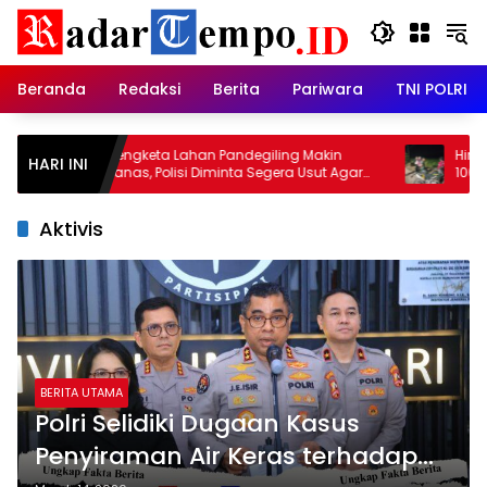
Skip
to
content
Beranda
Redaksi
Berita
Pariwara
TNI POLRI
Sengketa Lahan Pandegiling Makin
Hingga Mala
HARI INI
Panas, Polisi Diminta Segera Usut Agar
1009/Tanah 
Tidak Terjadi Kegaduhan Di Surabaya
Berbagai Lo
Aktivis
BERITA UTAMA
Polri Selidiki Dugaan Kasus
Penyiraman Air Keras terhadap