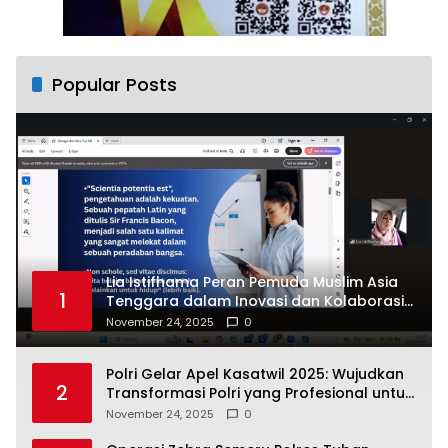
Popular Posts
Lia Istifhama Peran Pemuda Muslim Asia
1
Tenggara dalam Inovasi dan Kolaborasi
Internasional
November 24, 2025
0
Polri Gelar Apel Kasatwil 2025: Wujudkan
2
Transformasi Polri yang Profesional untuk
Masyarakat
November 24, 2025
0