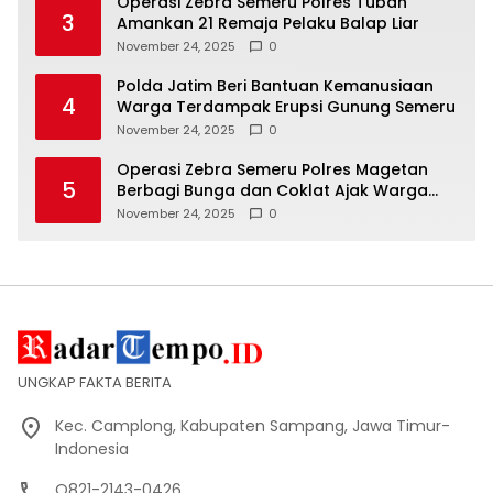
Operasi Zebra Semeru Polres Tuban
3
Amankan 21 Remaja Pelaku Balap Liar
November 24, 2025
0
Polda Jatim Beri Bantuan Kemanusiaan
4
Warga Terdampak Erupsi Gunung Semeru
November 24, 2025
0
Operasi Zebra Semeru Polres Magetan
5
Berbagi Bunga dan Coklat Ajak Warga
Tertib Lalin
November 24, 2025
0
UNGKAP FAKTA BERITA
Kec. Camplong, Kabupaten Sampang, Jawa Timur-
Indonesia
O821-2143-0426