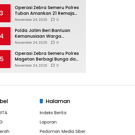
Masyarakat
Operasi Zebra Semeru Polres
3
Tuban Amankan 21 Remaja
Pelaku Balap Liar
November 24, 2025
0
Polda Jatim Beri Bantuan
4
Kemanusiaan Warga
Terdampak Erupsi Gunung
November 24, 2025
0
Semeru
Operasi Zebra Semeru Polres
5
Magetan Berbagi Bunga dan
Coklat Ajak Warga Tertib
November 24, 2025
0
Lalin
bel
Halaman
RITA
Indeks Berita
G
Laporan
erah
Pedoman Media Siber