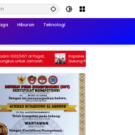
raga
Hiburan
Teknologi
002/HST di Pagat,
Kapolres Gresik Tegaskan Komitmen Polri
s untuk Jamaah
Dukung Pendidikan Berkualitas