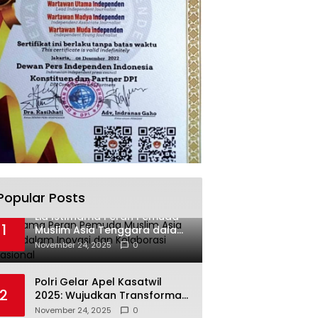
Popular Posts
Lia Istifhama Peran Pemuda
1
Muslim Asia Tenggara dalam
Inovasi dan Kolaborasi
November 24, 2025
0
Internasional
Polri Gelar Apel Kasatwil
2
2025: Wujudkan Transformasi
Polri yang Profesional untuk
November 24, 2025
0