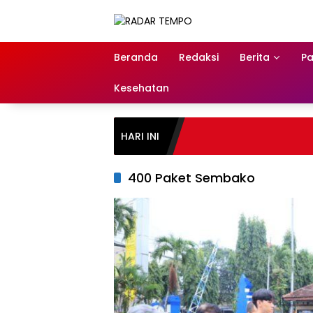
Skip
to
content
Beranda
Redaksi
Berita
Pa
Kesehatan
HARI INI
400 Paket Sembako