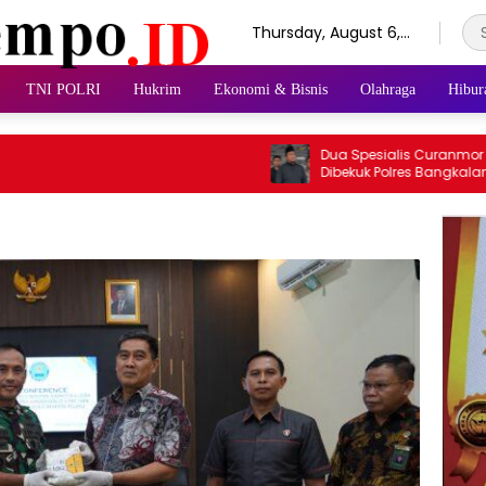
Thursday, August 6,
2026
TNI POLRI
Hukrim
Ekonomi & Bisnis
Olahraga
Hibur
Dua Spesialis Curanmor Linta
Dibekuk Polres Bangkalan, Me
Beraksi di 11 TKP