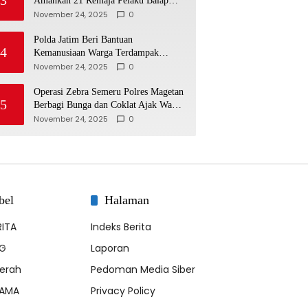
Amankan 21 Remaja Pelaku Balap
Liar
November 24, 2025
0
Polda Jatim Beri Bantuan
4
Kemanusiaan Warga Terdampak
Erupsi Gunung Semeru
November 24, 2025
0
Operasi Zebra Semeru Polres Magetan
5
Berbagi Bunga dan Coklat Ajak Warga
Tertib Lalin
November 24, 2025
0
bel
Halaman
RITA
Indeks Berita
G
Laporan
erah
Pedoman Media Siber
AMA
Privacy Policy