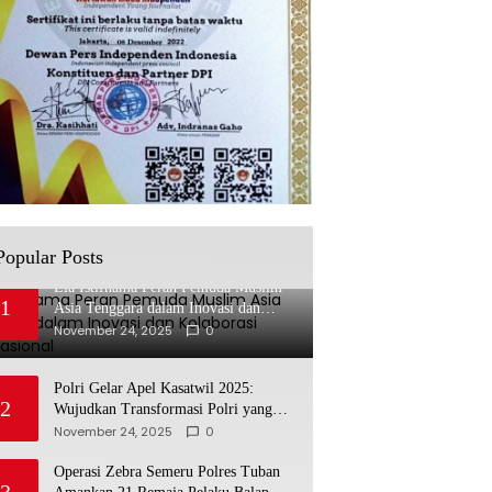
Popular Posts
Lia Istifhama Peran Pemuda Muslim
1
Asia Tenggara dalam Inovasi dan
Kolaborasi Internasional
November 24, 2025
0
Polri Gelar Apel Kasatwil 2025:
2
Wujudkan Transformasi Polri yang
Profesional untuk Masyarakat
November 24, 2025
0
Operasi Zebra Semeru Polres Tuban
3