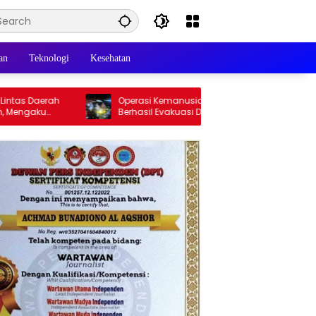
an
Teknologi
Kesehatan
s Daerah
Operasi Kemanusiaan Polres Bondowoso
ngaku
Berhasil Evakuasi Dua Jenazah di
Gunung Piramid