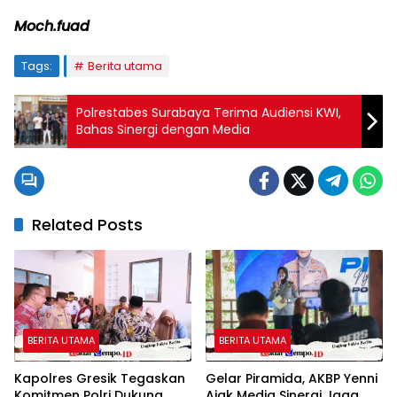
Moch.fuad
Tags:
Berita utama
Polrestabes Surabaya Terima Audiensi KWI,
Bahas Sinergi dengan Media
Related Posts
BERITA UTAMA
BERITA UTAMA
Kapolres Gresik Tegaskan
Gelar Piramida, AKBP Yenni
Komitmen Polri Dukung
Ajak Media Sinergi Jaga