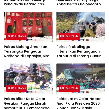
Pendidikan Berkualitas
Kondusivitas Bojonegoro
BERITA UTAMA
BERITA UTAMA
Polres Malang Amankan
Polres Probolinggo
Tersangka Pengedar
Intensifkan Penanganan
Narkoba di Kepanjen, Sita
Karhutla di Lereng Gunung
Sabu 96 Gram dan Ganja
Bromob
131 Gram
BERITA UTAMA
BERITA UTAMA
Polres Blitar Kota Gelar
Polda Jatim Gelar Nobar
Gerakan Pangan Murah
Final Piala Presiden 2026,
Sambut HUT Kemerdekaan
Ribuan Bonek Mania