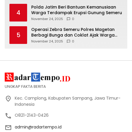
Polda Jatim Beri Bantuan Kemanusiaan
4
Warga Terdampak Erupsi Gunung Semeru
November 24, 2025
0
Operasi Zebra Semeru Polres Magetan
5
Berbagi Bunga dan Coklat Ajak Warga
Tertib Lalin
November 24, 2025
0
UNGKAP FAKTA BERITA
Kec. Camplong, Kabupaten Sampang, Jawa Timur-
Indonesia
O821-2143-0426
admin@radartempo.id