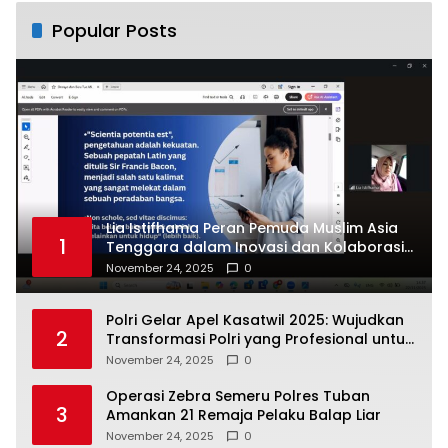
Popular Posts
Lia Istifhama Peran Pemuda Muslim Asia
1
Tenggara dalam Inovasi dan Kolaborasi
Internasional
November 24, 2025
0
Polri Gelar Apel Kasatwil 2025: Wujudkan
2
Transformasi Polri yang Profesional untuk
Masyarakat
November 24, 2025
0
Operasi Zebra Semeru Polres Tuban
3
Amankan 21 Remaja Pelaku Balap Liar
November 24, 2025
0