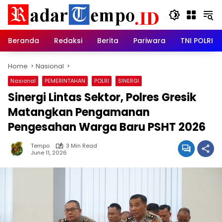
Skip
to
content
Beranda
Redaksi
Berita
Pariwara
TNI POLRI
Home
Nasional
Nasional
PEMERINTAHAN
POLRI
SINERGI
Sinergi Lintas Sektor, Polres Gresik
Matangkan Pengamanan
Pengesahan Warga Baru PSHT 2026
Tempo
3 Min Read
June 11, 2026