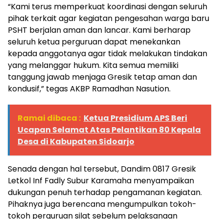
“Kami terus memperkuat koordinasi dengan seluruh
pihak terkait agar kegiatan pengesahan warga baru
PSHT berjalan aman dan lancar. Kami berharap
seluruh ketua perguruan dapat menekankan
kepada anggotanya agar tidak melakukan tindakan
yang melanggar hukum. Kita semua memiliki
tanggung jawab menjaga Gresik tetap aman dan
kondusif,” tegas AKBP Ramadhan Nasution.
Ramai dibaca :
Ketua Presidium APS Beri
Ucapan Selamat Atas Pelantikan 80 Kepala
Desa di Kabupaten Sidoarjo
Senada dengan hal tersebut, Dandim 0817 Gresik
Letkol Inf Fadly Subur Karamaha menyampaikan
dukungan penuh terhadap pengamanan kegiatan.
Pihaknya juga berencana mengumpulkan tokoh-
tokoh perguruan silat sebelum pelaksanaan