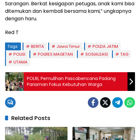
Sarangan. Berkat kesigapan petugas, anak kami bisa
ditemukan dan kembali bersama kami,” ungkapnya
dengan haru.
Red T
Tags:
BERITA
Jawa Timur
POLDA JATIM
POLISI
POLRES MAGETAN
SOSIALSASI
TAG
UTAMA
POLRI, Pemulihan Pascabencana Padang
Pariaman Fokus Kebutuhan Warga
Related Posts