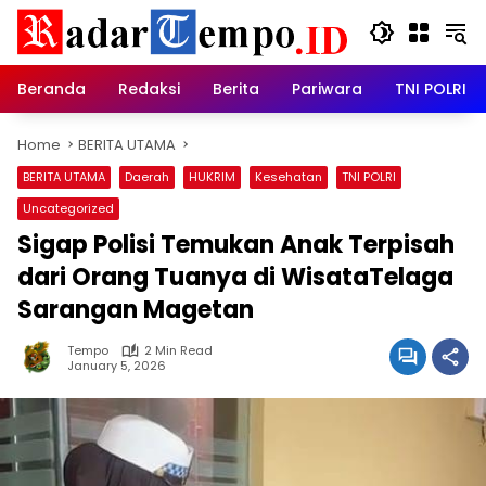
Skip
to
content
Beranda
Redaksi
Berita
Pariwara
TNI POLRI
Home
BERITA UTAMA
BERITA UTAMA
Daerah
HUKRIM
Kesehatan
TNI POLRI
Uncategorized
Sigap Polisi Temukan Anak Terpisah
dari Orang Tuanya di WisataTelaga
Sarangan Magetan
Tempo
2 Min Read
January 5, 2026