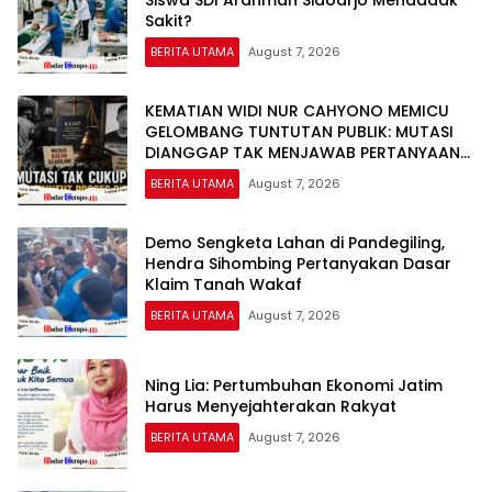
Siswa SDI Arahmah Sidoarjo Mendadak
Sakit?
BERITA UTAMA
August 7, 2026
KEMATIAN WIDI NUR CAHYONO MEMICU
GELOMBANG TUNTUTAN PUBLIK: MUTASI
DIANGGAP TAK MENJAWAB PERTANYAAN
HUKUM, DESAKAN PROSES PIDANA
BERITA UTAMA
August 7, 2026
MENGUAT
Demo Sengketa Lahan di Pandegiling,
Hendra Sihombing Pertanyakan Dasar
Klaim Tanah Wakaf
BERITA UTAMA
August 7, 2026
Ning Lia: Pertumbuhan Ekonomi Jatim
Harus Menyejahterakan Rakyat
BERITA UTAMA
August 7, 2026