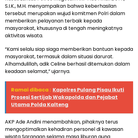
S.I.K., M.H. menyampaikan bahwa keberhasilan
tersebut merupakan wujud komitmen Polri dalam
memberikan pelayanan terbaik kepada
masyarakat, khususnya di tengah meningkatnya
aktivitas wisata.
“Kami selalu siap siaga memberikan bantuan kepada
masyarakat, termasuk dalam situasi darurat.
Alhamdulillah, adik Celine berhasil ditemukan dalam
keadaan selamat,” ujarnya.
Ramai dibaca :
Kapolres Pulang Pisau Ikuti
Prosesi Sertijab Wakapolda dan Pejabat
Utama Polda Kalteng
AKP Ade Andini menambahkan, pihaknya terus
mengoptimalkan kehadiran personel di kawasan
wisata Sarangan selama masa liburan guna