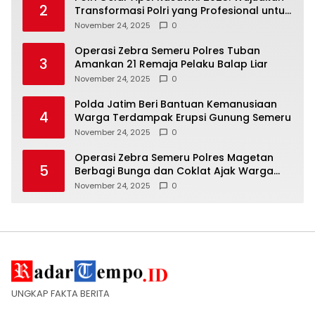
2
Transformasi Polri yang Profesional untuk
Masyarakat
November 24, 2025
0
Operasi Zebra Semeru Polres Tuban
3
Amankan 21 Remaja Pelaku Balap Liar
November 24, 2025
0
Polda Jatim Beri Bantuan Kemanusiaan
4
Warga Terdampak Erupsi Gunung Semeru
November 24, 2025
0
Operasi Zebra Semeru Polres Magetan
5
Berbagi Bunga dan Coklat Ajak Warga
Tertib Lalin
November 24, 2025
0
UNGKAP FAKTA BERITA