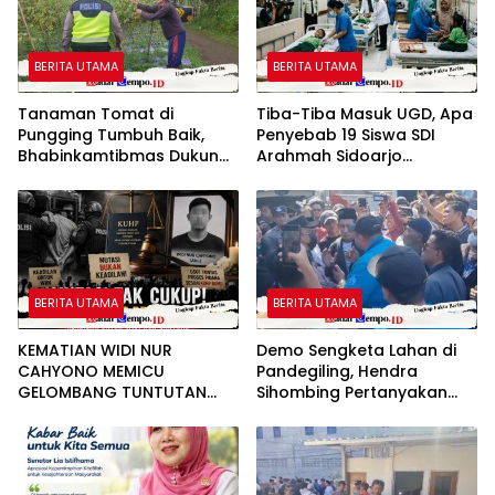
BERITA UTAMA
BERITA UTAMA
Tanaman Tomat di
Tiba-Tiba Masuk UGD, Apa
Pungging Tumbuh Baik,
Penyebab 19 Siswa SDI
Bhabinkamtibmas Dukung
Arahmah Sidoarjo
Suksesnya Ketahanan
Mendadak Sakit?
Pangan Nasional
BERITA UTAMA
BERITA UTAMA
KEMATIAN WIDI NUR
Demo Sengketa Lahan di
CAHYONO MEMICU
Pandegiling, Hendra
GELOMBANG TUNTUTAN
Sihombing Pertanyakan
PUBLIK: MUTASI DIANGGAP
Dasar Klaim Tanah Wakaf
TAK MENJAWAB
PERTANYAAN HUKUM,
DESAKAN PROSES PIDANA