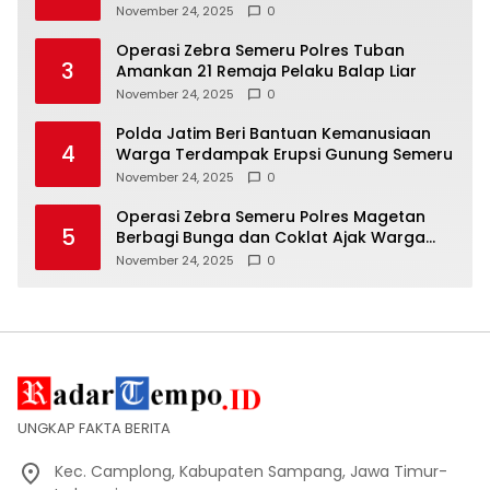
Masyarakat
November 24, 2025
0
Operasi Zebra Semeru Polres Tuban
3
Amankan 21 Remaja Pelaku Balap Liar
November 24, 2025
0
Polda Jatim Beri Bantuan Kemanusiaan
4
Warga Terdampak Erupsi Gunung Semeru
November 24, 2025
0
Operasi Zebra Semeru Polres Magetan
5
Berbagi Bunga dan Coklat Ajak Warga
Tertib Lalin
November 24, 2025
0
UNGKAP FAKTA BERITA
Kec. Camplong, Kabupaten Sampang, Jawa Timur-