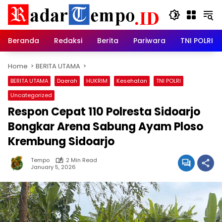
Skip
to
content
Beranda
Redaksi
Berita
Pariwara
TNI POLRI
Home
BERITA UTAMA
BERITA UTAMA
Daerah
HUKRIM
Kesehatan
TNI POLRI
Uncategorized
Respon Cepat 110 Polresta Sidoarjo
Bongkar Arena Sabung Ayam Ploso
Krembung Sidoarjo
Tempo
2 Min Read
January 5, 2026