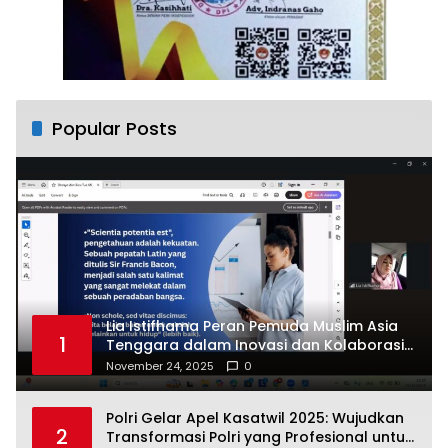
Popular Posts
Lia Istifhama Peran Pemuda Muslim Asia
1
Tenggara dalam Inovasi dan Kolaborasi
Internasional
November 24, 2025
0
Polri Gelar Apel Kasatwil 2025: Wujudkan
2
Transformasi Polri yang Profesional untuk