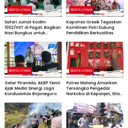
BERITA UTAMA
BERITA UTAMA
Safari Jumat Kodim
Kapolres Gresik Tegaskan
1002/HST di Pagat, Bagikan
Komitmen Polri Dukung
Nasi Bungkus untuk
Pendidikan Berkualitas
Jamaah
BERITA UTAMA
BERITA UTAMA
Gelar Piramida, AKBP Yenni
Polres Malang Amankan
Ajak Media Sinergi Jaga
Tersangka Pengedar
Kondusivitas Bojonegoro
Narkoba di Kepanjen, Sita
Sabu 96 Gram dan Ganja
131 Gram