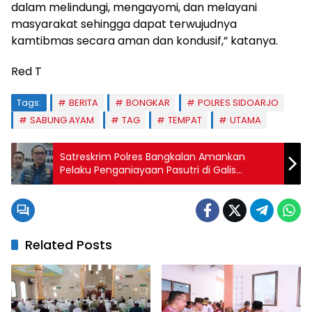
dalam melindungi, mengayomi, dan melayani
masyarakat sehingga dapat terwujudnya
kamtibmas secara aman dan kondusif,” katanya.
Red T
Tags:
BERITA
BONGKAR
POLRES SIDOARJO
SABUNG AYAM
TAG
TEMPAT
UTAMA
Satreskrim Polres Bangkalan Amankan
Pelaku Penganiayaan Pasutri di Galis
Bangkalan
Related Posts