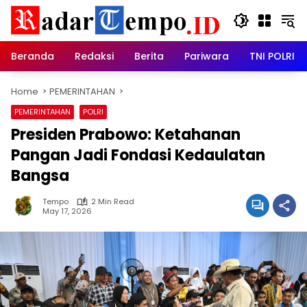
Skip
to
content
Beranda
Redaksi
Berita
Pariwara
TNI POLRI
Home
PEMERINTAHAN
PEMERINTAHAN
POLRI
Presiden Prabowo: Ketahanan
Pangan Jadi Fondasi Kedaulatan
Bangsa
Tempo
2 Min Read
May 17, 2026