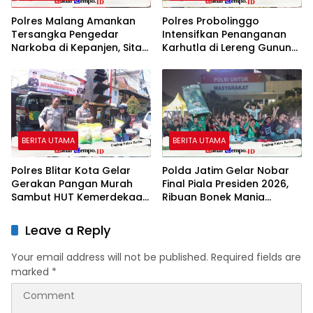
Polres Malang Amankan
Polres Probolinggo
Tersangka Pengedar
Intensifkan Penanganan
Narkoba di Kepanjen, Sita
Karhutla di Lereng Gunung
Sabu 96 Gram dan Ganja
Bromob
131 Gram
BERITA UTAMA
BERITA UTAMA
Polres Blitar Kota Gelar
Polda Jatim Gelar Nobar
Gerakan Pangan Murah
Final Piala Presiden 2026,
Sambut HUT Kemerdekaan
Ribuan Bonek Mania
RI ke-81
Dukung Persebaya dari
Lapangan Mapolda
Leave a Reply
Your email address will not be published.
Required fields are
marked
*