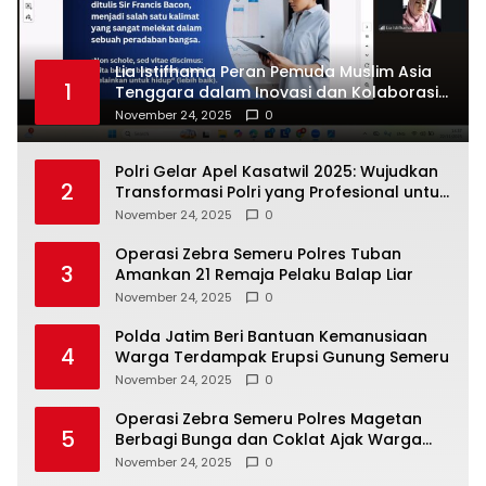
Lia Istifhama Peran Pemuda Muslim Asia
1
Tenggara dalam Inovasi dan Kolaborasi
Internasional
November 24, 2025
0
Polri Gelar Apel Kasatwil 2025: Wujudkan
2
Transformasi Polri yang Profesional untuk
Masyarakat
November 24, 2025
0
Operasi Zebra Semeru Polres Tuban
3
Amankan 21 Remaja Pelaku Balap Liar
November 24, 2025
0
Polda Jatim Beri Bantuan Kemanusiaan
4
Warga Terdampak Erupsi Gunung Semeru
November 24, 2025
0
Operasi Zebra Semeru Polres Magetan
5
Berbagi Bunga dan Coklat Ajak Warga
Tertib Lalin
November 24, 2025
0