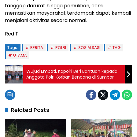
tanggap darurat hingga pemulihan, demi
memastikan masyarakat terdampak dapat kembali
menjalani aktivitas secara normal.
Red T
Tags:
BERITA
POLRI
SOSIALSASI
TAG
UTAMA
Wujud Empati, Kapolri Beri Bantuan kepada
Anggota Polri Korban Bencana di Sumbar
Related Posts