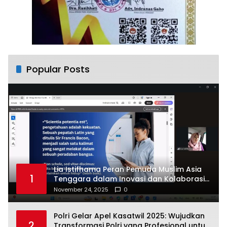
Popular Posts
Lia Istifhama Peran Pemuda Muslim Asia
1
Tenggara dalam Inovasi dan Kolaborasi
Internasional
November 24, 2025
0
Polri Gelar Apel Kasatwil 2025: Wujudkan
2
Transformasi Polri yang Profesional untuk