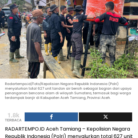
Radartempo.id/Foto/Kepolisian Negara Republik Indonesia (Polri)
menyalurkan total 627 unit tandon air bersih sebagai bagian dari upaya
penanganan bencana alam di wilayah Sumatera, termasuk bagi warga
terdampak banjir di Kabupaten Aceh Tamiang, Provinsi Aceh.
1.8k
TERBACA
RADARTEMPO.ID Aceh Tamiang – Kepolisian Negara
Republik Indonesia (Polri) menyalurkan total 627 unit