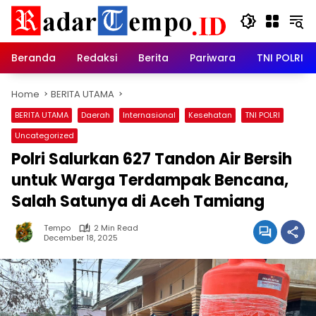
Skip
to
content
Beranda
Redaksi
Berita
Pariwara
TNI POLRI
Home
BERITA UTAMA
BERITA UTAMA
Daerah
Internasional
Kesehatan
TNI POLRI
Uncategorized
Polri Salurkan 627 Tandon Air Bersih
untuk Warga Terdampak Bencana,
Salah Satunya di Aceh Tamiang
Tempo
2 Min Read
December 18, 2025