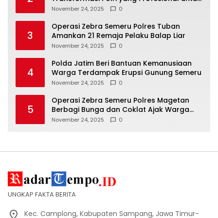
Masyarakat
November 24, 2025
0
Operasi Zebra Semeru Polres Tuban
3
Amankan 21 Remaja Pelaku Balap Liar
November 24, 2025
0
Polda Jatim Beri Bantuan Kemanusiaan
4
Warga Terdampak Erupsi Gunung Semeru
November 24, 2025
0
Operasi Zebra Semeru Polres Magetan
5
Berbagi Bunga dan Coklat Ajak Warga
Tertib Lalin
November 24, 2025
0
UNGKAP FAKTA BERITA
Kec. Camplong, Kabupaten Sampang, Jawa Timur-