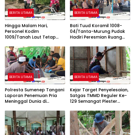
BERITA UTAMA
BERITA UTAMA
Hingga Malam Hari,
Bati Tuud Koramil 1008-
Personel Kodim
04/Tanta–Murung Pudak
1009/Tanah Laut Tetap
Hadiri Peresmian Ruang
Siaga Karhutla di Berbagai
Terbuka Hijau (RTH) SMaRT
Lokasi
di Desa Padangin
BERITA UTAMA
BERITA UTAMA
Polresta Sumenep Tangani
Kejar Target Penyelesaian,
Laporan Penemuan Pria
Satgas TMMD Reguler Ke-
Meninggal Dunia di
129 Semangat Plester
Kecamatan Gapura
Dinding RTLH