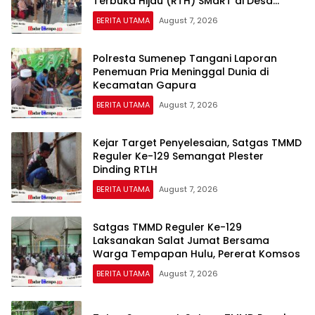
Terbuka Hijau (RTH) SMaRT di Desa
Padangin
BERITA UTAMA
August 7, 2026
Polresta Sumenep Tangani Laporan
Penemuan Pria Meninggal Dunia di
Kecamatan Gapura
BERITA UTAMA
August 7, 2026
Kejar Target Penyelesaian, Satgas TMMD
Reguler Ke-129 Semangat Plester
Dinding RTLH
BERITA UTAMA
August 7, 2026
Satgas TMMD Reguler Ke-129
Laksanakan Salat Jumat Bersama
Warga Tempapan Hulu, Pererat Komsos
BERITA UTAMA
August 7, 2026