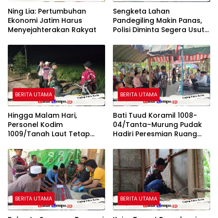
Ning Lia: Pertumbuhan
Sengketa Lahan
Ekonomi Jatim Harus
Pandegiling Makin Panas,
Menyejahterakan Rakyat
Polisi Diminta Segera Usut
Agar Tidak Terjadi
Kegaduhan Di Surabaya
BERITA UTAMA
BERITA UTAMA
Hingga Malam Hari,
Bati Tuud Koramil 1008-
Personel Kodim
04/Tanta–Murung Pudak
1009/Tanah Laut Tetap
Hadiri Peresmian Ruang
Siaga Karhutla di Berbagai
Terbuka Hijau (RTH) SMaRT
Lokasi
di Desa Padangin
BERITA UTAMA
BERITA UTAMA