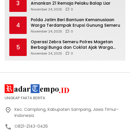
3
Amankan 21 Remaja Pelaku Balap Liar
November 24, 2025
0
Polda Jatim Beri Bantuan Kemanusiaan
4
Warga Terdampak Erupsi Gunung Semeru
November 24, 2025
0
Operasi Zebra Semeru Polres Magetan
5
Berbagi Bunga dan Coklat Ajak Warga
Tertib Lalin
November 24, 2025
0
UNGKAP FAKTA BERITA
Kec. Camplong, Kabupaten Sampang, Jawa Timur-
Indonesia
O821-2143-0426