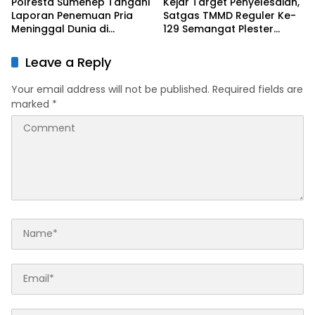
Polresta Sumenep Tangani
Kejar Target Penyelesaian,
Laporan Penemuan Pria
Satgas TMMD Reguler Ke-
Meninggal Dunia di
129 Semangat Plester
Kecamatan Gapura
Dinding RTLH
Leave a Reply
Your email address will not be published.
Required fields are
marked
*