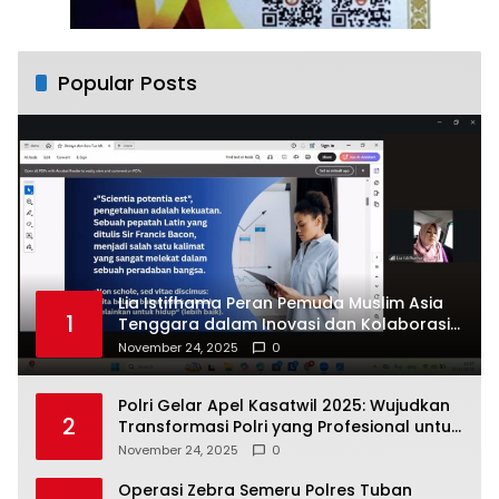
Popular Posts
Lia Istifhama Peran Pemuda Muslim Asia
1
Tenggara dalam Inovasi dan Kolaborasi
Internasional
November 24, 2025
0
Polri Gelar Apel Kasatwil 2025: Wujudkan
2
Transformasi Polri yang Profesional untuk
Masyarakat
November 24, 2025
0
Operasi Zebra Semeru Polres Tuban