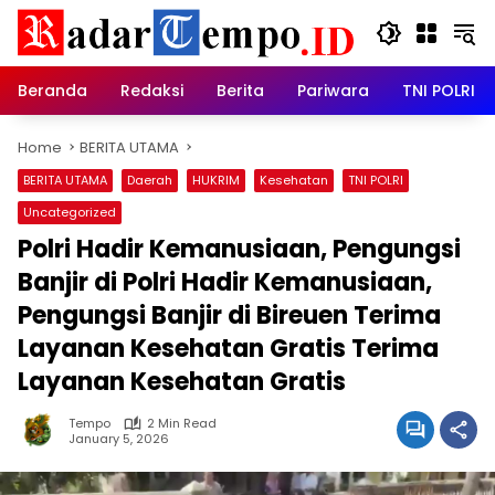
Skip
to
content
Beranda
Redaksi
Berita
Pariwara
TNI POLRI
Home
BERITA UTAMA
BERITA UTAMA
Daerah
HUKRIM
Kesehatan
TNI POLRI
Uncategorized
Polri Hadir Kemanusiaan, Pengungsi
Banjir di Polri Hadir Kemanusiaan,
Pengungsi Banjir di Bireuen Terima
Layanan Kesehatan Gratis Terima
Layanan Kesehatan Gratis
Tempo
2 Min Read
January 5, 2026