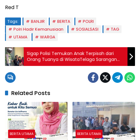
Red T
Tags:
BANJIR
BERITA
POLRI
Polri Hadir Kemanusiaan
SOSIALSASI
TAG
UTAMA
WARGA
Sigap Polisi Temukan Anak Terpisah dari
Orang Tuanya di WisataTelaga Sarangan
Magetan
Related Posts
BERITA UTAMA
BERITA UTAMA