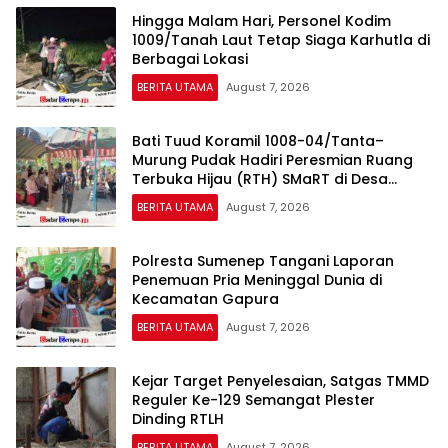
Hingga Malam Hari, Personel Kodim
1009/Tanah Laut Tetap Siaga Karhutla di
Berbagai Lokasi
BERITA UTAMA
August 7, 2026
Bati Tuud Koramil 1008-04/Tanta–
Murung Pudak Hadiri Peresmian Ruang
Terbuka Hijau (RTH) SMaRT di Desa
Padangin
BERITA UTAMA
August 7, 2026
Polresta Sumenep Tangani Laporan
Penemuan Pria Meninggal Dunia di
Kecamatan Gapura
BERITA UTAMA
August 7, 2026
Kejar Target Penyelesaian, Satgas TMMD
Reguler Ke-129 Semangat Plester
Dinding RTLH
BERITA UTAMA
August 7, 2026