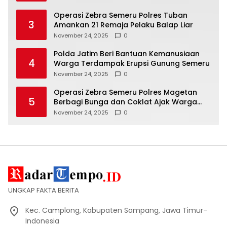
Operasi Zebra Semeru Polres Tuban
3
Amankan 21 Remaja Pelaku Balap Liar
November 24, 2025
0
Polda Jatim Beri Bantuan Kemanusiaan
4
Warga Terdampak Erupsi Gunung Semeru
November 24, 2025
0
Operasi Zebra Semeru Polres Magetan
5
Berbagi Bunga dan Coklat Ajak Warga
Tertib Lalin
November 24, 2025
0
UNGKAP FAKTA BERITA
Kec. Camplong, Kabupaten Sampang, Jawa Timur-
Indonesia