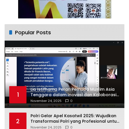
Popular Posts
Lia Istifhama Peran Pemuda Muslim Asia
1
Tenggara dalam Inovasi dan Kolaborasi
Internasional
November 24, 2025
0
Polri Gelar Apel Kasatwil 2025: Wujudkan
2
Transformasi Polri yang Profesional untuk
Masyarakat
November 24, 2025
0