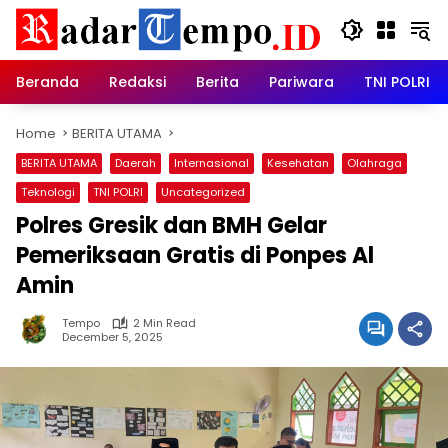
Skip
to
content
Beranda
Redaksi
Berita
Pariwara
TNI POLRI
Home
BERITA UTAMA
BERITA UTAMA
Daerah
Internasional
Kesehatan
Olahraga
Teknologi
TNI POLRI
Uncategorized
Polres Gresik dan BMH Gelar
Pemeriksaan Gratis di Ponpes Al
Amin
Tempo
2 Min Read
December 5, 2025