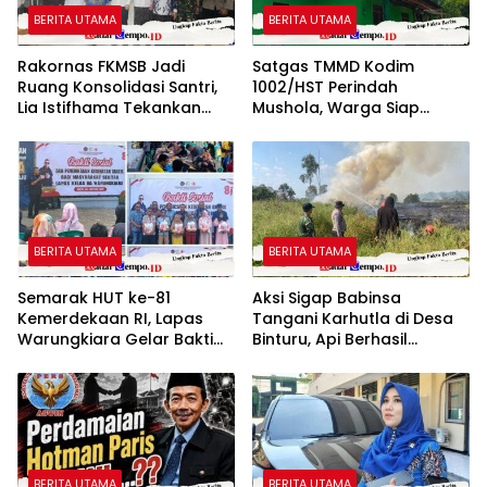
BERITA UTAMA
BERITA UTAMA
Rakornas FKMSB Jadi
Satgas TMMD Kodim
Ruang Konsolidasi Santri,
1002/HST Perindah
Lia Istifhama Tekankan
Mushola, Warga Siap
Pentingnya Peran Generasi
Nikmati Tempat Ibadah
Muda
Lebih Nyaman
BERITA UTAMA
BERITA UTAMA
Semarak HUT ke-81
Aksi Sigap Babinsa
Kemerdekaan RI, Lapas
Tangani Karhutla di Desa
Warungkiara Gelar Bakti
Binturu, Api Berhasil
Sosial dan Pemeriksaan
Dipadamkan
Kesehatan Gratis bagi
Masyarakat
BERITA UTAMA
BERITA UTAMA