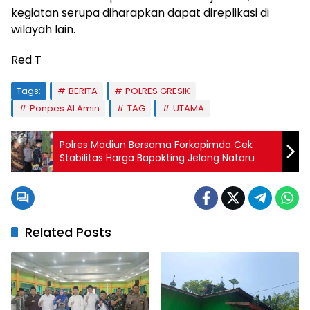
kegiatan serupa diharapkan dapat direplikasi di
wilayah lain.
Red T
Tags:
BERITA
POLRES GRESIK
Ponpes Al Amin
TAG
UTAMA
Polres Madiun Bersama Forkopimda Cek
Stabilitas Harga Bapokting Jelang Nataru
Related Posts