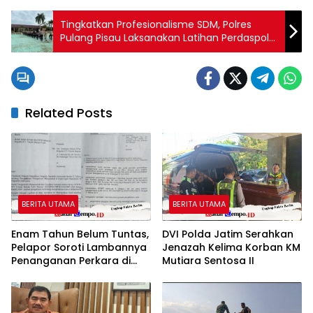
Tingkatkan Profesionalisme SDM, Polres
Pulang Pisau Laksanakan Latihan Perdaspol
PBB
Related Posts
BERITA UTAMA
BERITA UTAMA
Enam Tahun Belum Tuntas,
DVI Polda Jatim Serahkan
Pelapor Soroti Lambannya
Jenazah Kelima Korban KM
Penanganan Perkara di
Mutiara Sentosa II
Polresta Sumenep