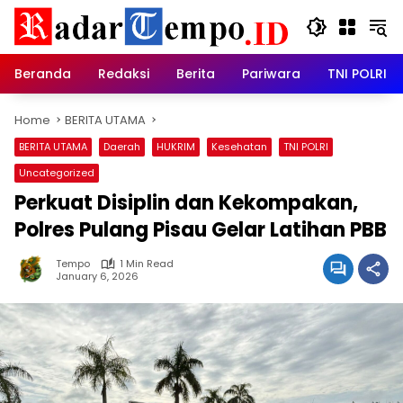
Skip
to
content
Beranda
Redaksi
Berita
Pariwara
TNI POLRI
Home
BERITA UTAMA
BERITA UTAMA
Daerah
HUKRIM
Kesehatan
TNI POLRI
Uncategorized
Perkuat Disiplin dan Kekompakan,
Polres Pulang Pisau Gelar Latihan PBB
Tempo
1 Min Read
January 6, 2026