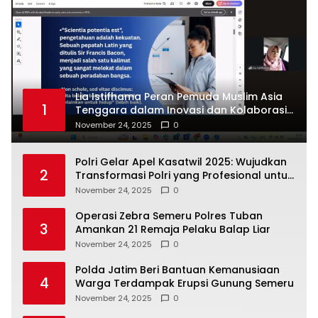
Lia Istifhama Peran Pemuda Muslim Asia
1
Tenggara dalam Inovasi dan Kolaborasi
Internasional
November 24, 2025
0
Polri Gelar Apel Kasatwil 2025: Wujudkan
2
Transformasi Polri yang Profesional untuk
Masyarakat
November 24, 2025
0
Operasi Zebra Semeru Polres Tuban
3
Amankan 21 Remaja Pelaku Balap Liar
November 24, 2025
0
Polda Jatim Beri Bantuan Kemanusiaan
4
Warga Terdampak Erupsi Gunung Semeru
November 24, 2025
0