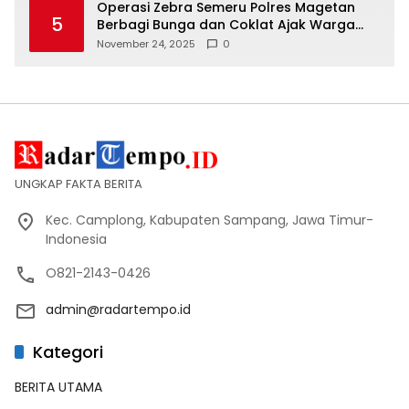
Operasi Zebra Semeru Polres Magetan
5
Berbagi Bunga dan Coklat Ajak Warga
Tertib Lalin
November 24, 2025
0
UNGKAP FAKTA BERITA
Kec. Camplong, Kabupaten Sampang, Jawa Timur-
Indonesia
O821-2143-0426
admin@radartempo.id
Kategori
BERITA UTAMA