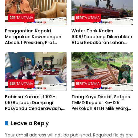
BERITA UTAMA
BERITA UTAMA
Penggantian Kapolri
Water Tank Kodim
Merupakan Kewenangan
1008/Tabalong Dikerahkan
Absolut Presiden, Prof
Atasi Kebakaran Lahan
Juanda: Jangan Sampai
Seluas 0,5 Hektare
Pemberantasan Korupsi
Justru Melemah
BERITA UTAMA
BERITA UTAMA
Babinsa Koramil 1002-
Tiang Kayu Dirakit, Satgas
06/Barabai Dampingi
TMMD Reguler Ke-129
Posyandu Cenderawasih,
Perkokoh RTLH Milik Warga
Perkuat Upaya Cegah
Tempapan Hulu
Stunting
Leave a Reply
Your email address will not be published.
Required fields are