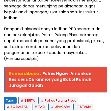
kebersamaan antarpersonel semakin meningkat,
sehingga dapat menunjang pelaksanaan tugas
kepolisian di lapangan,” ujar salah satu instruktur
latihan.
Dengan dilaksanakannya latihan PBB secara rutin
dan berkelanjutan, Polres Pulang Pisau berharap
dapat mencetak personel yang profesional, presisi,
serta siap memberikan pelayanan dan
pengamanan terbaik kepada masyarakat.
(Humasrespulpis)
Ramai dibaca :
Polres Ngawi Amankan
Residivis Curanmor yang Bobol Rumah
Juragan Gabah
Tags:
BERITA
Polres Pulang Pisau
SOSIALSASI
TAG
UPACARA
UTAMA