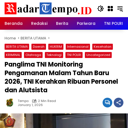
Skip
to
content
Beranda
Redaksi
Berita
Pariwara
TNI POLRI
Home
BERITA UTAMA
BERITA UTAMA
Daerah
HUKRIM
Internasional
Kesehatan
KRIMINAL
Olahraga
Teknologi
TNI POLRI
Uncategorized
Panglima TNI Monitoring
Pengamanan Malam Tahun Baru
2026, TNI Kerahkan Ribuan Personel
dan Alutsista
Tempo
2 Min Read
January 1, 2026