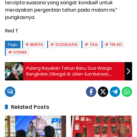
tercipta suasana yang sangat kondusif untuk
merayakan pergantian tahun pada malam ini,”
pungkasnya.
Red T
Tags:
BERITA
SOSIALSASI
TAG
TNI AD
UTAMA
Pulang Rayakan Tahun Baru, Dua Warga
Bangkalan Dibegal di Jalan Sumbersari,
Pelaku Dihajar Massa
Related Posts