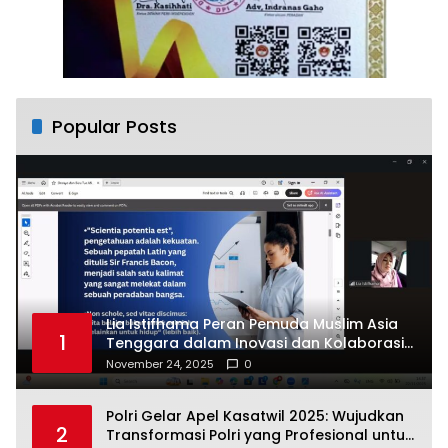
Popular Posts
Lia Istifhama Peran Pemuda Muslim Asia
1
Tenggara dalam Inovasi dan Kolaborasi
Internasional
November 24, 2025
0
Polri Gelar Apel Kasatwil 2025: Wujudkan
2
Transformasi Polri yang Profesional untuk