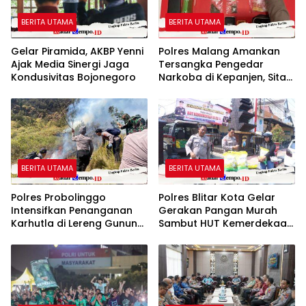
BERITA UTAMA
BERITA UTAMA
Gelar Piramida, AKBP Yenni
Polres Malang Amankan
Ajak Media Sinergi Jaga
Tersangka Pengedar
Kondusivitas Bojonegoro
Narkoba di Kepanjen, Sita
Sabu 96 Gram dan Ganja
131 Gram
BERITA UTAMA
BERITA UTAMA
Polres Probolinggo
Polres Blitar Kota Gelar
Intensifkan Penanganan
Gerakan Pangan Murah
Karhutla di Lereng Gunung
Sambut HUT Kemerdekaan
Bromob
RI ke-81