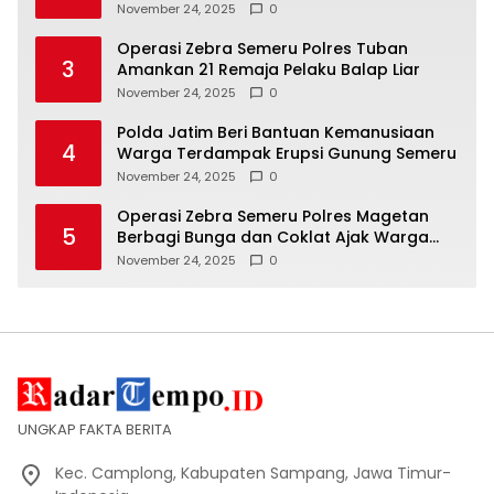
Masyarakat
November 24, 2025
0
Operasi Zebra Semeru Polres Tuban
3
Amankan 21 Remaja Pelaku Balap Liar
November 24, 2025
0
Polda Jatim Beri Bantuan Kemanusiaan
4
Warga Terdampak Erupsi Gunung Semeru
November 24, 2025
0
Operasi Zebra Semeru Polres Magetan
5
Berbagi Bunga dan Coklat Ajak Warga
Tertib Lalin
November 24, 2025
0
UNGKAP FAKTA BERITA
Kec. Camplong, Kabupaten Sampang, Jawa Timur-