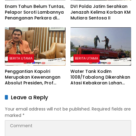
Enam Tahun Belum Tuntas,
DVI Polda Jatim Serahkan
Pelapor Soroti Lambannya
Jenazah Kelima Korban KM
Penanganan Perkara di
Mutiara Sentosa II
Polresta Sumenep
BERITA UTAMA
BERITA UTAMA
Penggantian Kapolri
Water Tank Kodim
Merupakan Kewenangan
1008/Tabalong Dikerahkan
Absolut Presiden, Prof
Atasi Kebakaran Lahan
Juanda: Jangan Sampai
Seluas 0,5 Hektare
Pemberantasan Korupsi
Leave a Reply
Justru Melemah
Your email address will not be published.
Required fields are
marked
*