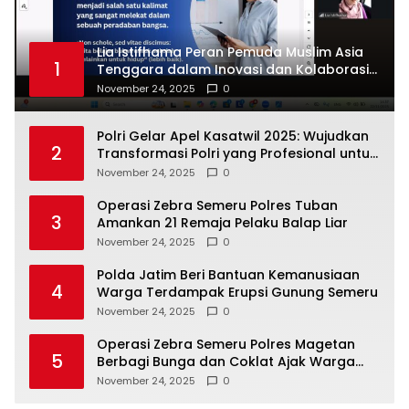
Lia Istifhama Peran Pemuda Muslim Asia
1
Tenggara dalam Inovasi dan Kolaborasi
Internasional
November 24, 2025
0
Polri Gelar Apel Kasatwil 2025: Wujudkan
2
Transformasi Polri yang Profesional untuk
Masyarakat
November 24, 2025
0
Operasi Zebra Semeru Polres Tuban
3
Amankan 21 Remaja Pelaku Balap Liar
November 24, 2025
0
Polda Jatim Beri Bantuan Kemanusiaan
4
Warga Terdampak Erupsi Gunung Semeru
November 24, 2025
0
Operasi Zebra Semeru Polres Magetan
5
Berbagi Bunga dan Coklat Ajak Warga
Tertib Lalin
November 24, 2025
0