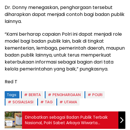
Dr. Donny menegaskan, penghargaan tersebut
diharapkan dapat menjadi contoh bagi badan publik
lainnya.
“Kami berharap capaian Polri ini dapat menjadi role
model bagi badan publik lain, baik di tingkat
kementerian, lembaga, pemerintah daerah, maupun
badan publik lainnya, untuk terus memperkuat
keterbukaan informasi sebagai bagian dari tata
kelola pemerintahan yang baik,” pungkasnya.
Red T
Tags:
BERITA
PENGHARGAAN
POLRI
SOSIALSASI
TAG
UTAMA
Dinobatkan sebagai Badan Publik Terbaik
Nasional, Polri Sabet Arkaya Wiwarta
Prajanugraha dalam Monev KIP 2025