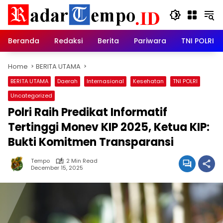
Skip
to
content
Beranda
Redaksi
Berita
Pariwara
TNI POLRI
Home
BERITA UTAMA
BERITA UTAMA
Daerah
Internasional
Kesehatan
TNI POLRI
Uncategorized
Polri Raih Predikat Informatif
Tertinggi Monev KIP 2025, Ketua KIP:
Bukti Komitmen Transparansi
Tempo
2 Min Read
December 15, 2025