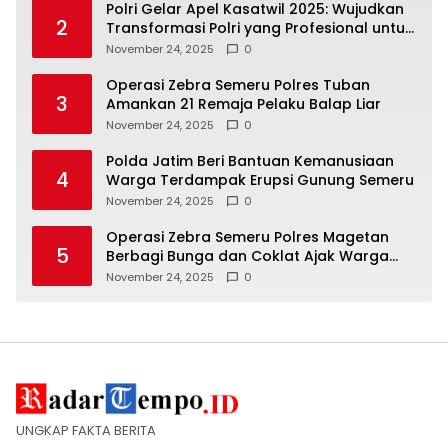
Polri Gelar Apel Kasatwil 2025: Wujudkan
2
Transformasi Polri yang Profesional untuk
Masyarakat
November 24, 2025
0
Operasi Zebra Semeru Polres Tuban
3
Amankan 21 Remaja Pelaku Balap Liar
November 24, 2025
0
Polda Jatim Beri Bantuan Kemanusiaan
4
Warga Terdampak Erupsi Gunung Semeru
November 24, 2025
0
Operasi Zebra Semeru Polres Magetan
5
Berbagi Bunga dan Coklat Ajak Warga
Tertib Lalin
November 24, 2025
0
UNGKAP FAKTA BERITA