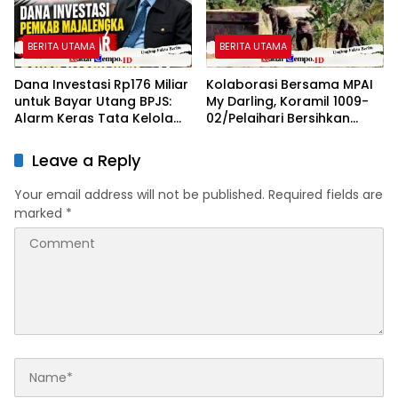
BERITA UTAMA
BERITA UTAMA
Dana Investasi Rp176 Miliar
Kolaborasi Bersama MPAI
untuk Bayar Utang BPJS:
My Darling, Koramil 1009-
Alarm Keras Tata Kelola
02/Pelaihari Bersihkan
Keuangan Pemkab
Sampah di Jalan Desa
Majalengka Oleh: Aceng
Atu-Atu
Leave a Reply
Syamsul Hadie (ASH)
Your email address will not be published.
Required fields are
marked
*