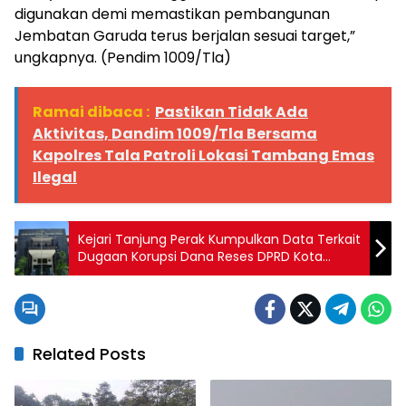
digunakan demi memastikan pembangunan
Jembatan Garuda terus berjalan sesuai target,”
ungkapnya. (Pendim 1009/Tla)
Ramai dibaca :
Pastikan Tidak Ada
Aktivitas, Dandim 1009/Tla Bersama
Kapolres Tala Patroli Lokasi Tambang Emas
Ilegal
Kejari Tanjung Perak Kumpulkan Data Terkait
Dugaan Korupsi Dana Reses DPRD Kota
Surabaya
Related Posts