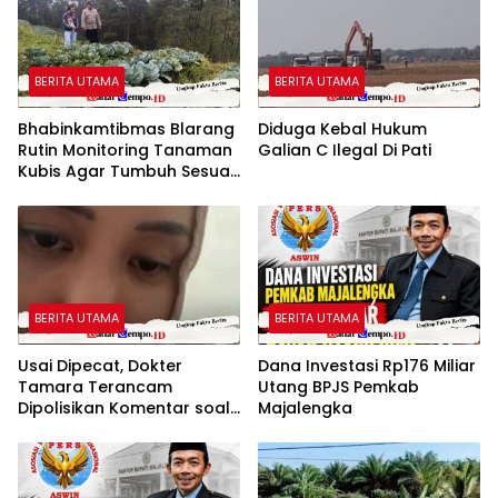
BERITA UTAMA
BERITA UTAMA
Bhabinkamtibmas Blarang
Diduga Kebal Hukum
Rutin Monitoring Tanaman
Galian C Ilegal Di Pati
Kubis Agar Tumbuh Sesuai
Harapan
BERITA UTAMA
BERITA UTAMA
Usai Dipecat, Dokter
Dana Investasi Rp176 Miliar
Tamara Terancam
Utang BPJS Pemkab
Dipolisikan Komentar soal
Majalengka
Pasien BPJS yang Dinilai Nir
Empati