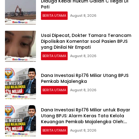
Diduga Kebal Hukum Galian C Ilegal Di
Pati
BERITA UTAMA
August 8, 2026
Usai Dipecat, Dokter Tamara Terancam
Dipolisikan Komentar soal Pasien BPJS
yang Dinilai Nir Empati
BERITA UTAMA
August 8, 2026
Dana Investasi Rp176 Miliar Utang BPJS
Pemkab Majalengka
BERITA UTAMA
August 8, 2026
Dana Investasi Rp176 Miliar untuk Bayar
Utang BPJS: Alarm Keras Tata Kelola
Keuangan Pemkab Majalengka Oleh:
Aceng Syamsul Hadie (ASH)
BERITA UTAMA
August 8, 2026