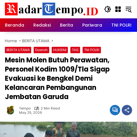
Skip
to
content
Beranda
Redaksi
Berita
Pariwara
TNI POLRI
Home
BERITA UTAMA
BERITA UTAMA
Daerah
HUKRIM
TAG
TNI POLRI
Mesin Molen Butuh Perawatan,
Personel Kodim 1009/Tla Sigap
Evakuasi ke Bengkel Demi
Kelancaran Pembangunan
Jembatan Garuda
Tempo
2 Min Read
May 25, 2026