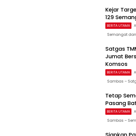
Kejar Targ
129 Semang
BERITA UTAMA
A
Semangat dan d
Satgas TMM
Jumat Ber
Komsos
BERITA UTAMA
A
Sambas – Satga
Tetap Sem
Pasang Ba
BERITA UTAMA
A
Sambas – Seman
Siapkan Pa