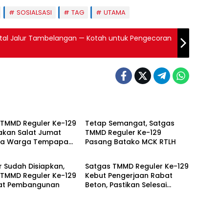
SOSIALSASI
TAG
UTAMA
tal Jalur Tambelangan — Kotah untuk Pengecoran
 UTAMA
BERITA UTAMA
 TMMD Reguler Ke-129
Tetap Semangat, Satgas
akan Salat Jumat
TMMD Reguler Ke-129
ma Warga Tempapan
Pasang Batako MCK RTLH
 UTAMA
BERITA UTAMA
ererat Komsos
r Sudah Disiapkan,
Satgas TMMD Reguler Ke-129
 TMMD Reguler Ke-129
Kebut Pengerjaan Rabat
at Pembangunan
Beton, Pastikan Selesai
Sesuai Target