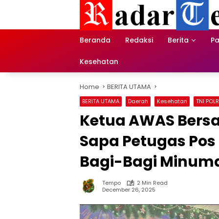
Skip
to
content
Beranda
Redaksi
Berita
Pa
Kesehatan
Home
BERITA UTAMA
BERITA UTAMA
Daerah
Kesehatan
TNI POLR
Ketua AWAS Bers
Sapa Petugas Pos
Bagi-Bagi Minuma
Tempo
2 Min Read
December 26, 2025