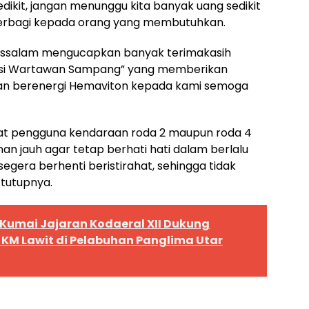
edikit, jangan menunggu kita banyak uang sedikit
berbagi kepada orang yang membutuhkan.
arissalam mengucapkan banyak terimakasih
nsi Wartawan Sampang” yang memberikan
n berenergi Hemaviton kepada kami semoga
at pengguna kendaraan roda 2 maupun roda 4
n jauh agar tetap berhati hati dalam berlalu
segera berhenti beristirahat, sehingga tidak
, tutupnya.
Kumai Jajaran Kodaeral XII Dukung
KM Lawit di Pelabuhan Panglima Utar