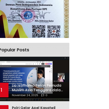
Popular Posts
Lia Istifhama Peran Pemuda
1
Muslim Asia Tenggara dalam
Inovasi dan Kolaborasi
November 24, 2025
0
Internasional
Polri Gelar Apel Kasatwil