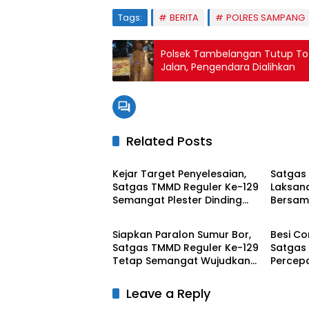
Tags:
BERITA
POLRES SAMPANG
Polsek Tambelangan Tutup To
Jalan, Pengendara Dialihkan
Related Posts
BERITA UTAMA
BERITA
Kejar Target Penyelesaian,
Satgas
Satgas TMMD Reguler Ke-129
Laksan
Semangat Plester Dinding
Bersa
BERITA UTAMA
BERITA
RTLH
Hulu, P
Siapkan Paralon Sumur Bor,
Besi Co
Satgas TMMD Reguler Ke-129
Satgas
Tetap Semangat Wujudkan
Percep
Air Bersih untuk Warga
Leave a Reply