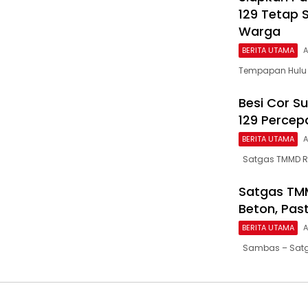
129 Tetap 
Warga
BERITA UTAMA
A
Tempapan Hulu 
Besi Cor S
129 Perce
BERITA UTAMA
A
Satgas TMMD Re
Satgas TMM
Beton, Past
BERITA UTAMA
A
Sambas – Satga