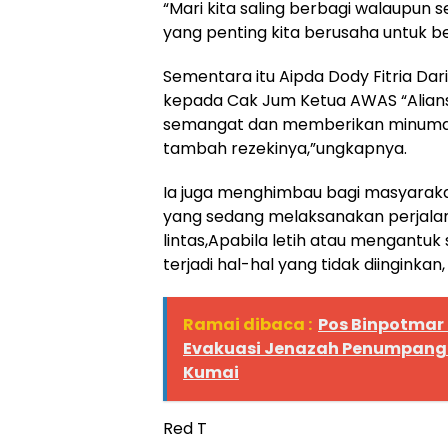
“Mari kita saling berbagi walaupun s
yang penting kita berusaha untuk 
Sementara itu Aipda Dody Fitria D
kepada Cak Jum Ketua AWAS “Alia
semangat dan memberikan minuma
tambah rezekinya,”ungkapnya.
Ia juga menghimbau bagi masyarak
yang sedang melaksanakan perjalana
lintas,Apabila letih atau mengantuk 
terjadi hal-hal yang tidak diinginkan
Ramai dibaca :
Pos Binpotmar 
Evakuasi Jenazah Penumpang 
Kumai
Red T