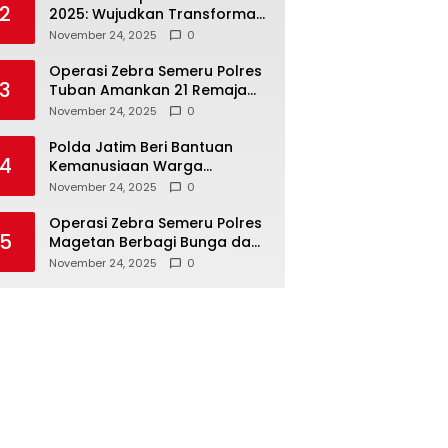
2
2025: Wujudkan Transformasi
Polri yang Profesional untuk
November 24, 2025
0
Masyarakat
Operasi Zebra Semeru Polres
3
Tuban Amankan 21 Remaja
Pelaku Balap Liar
November 24, 2025
0
Polda Jatim Beri Bantuan
4
Kemanusiaan Warga
Terdampak Erupsi Gunung
November 24, 2025
0
Semeru
Operasi Zebra Semeru Polres
5
Magetan Berbagi Bunga dan
Coklat Ajak Warga Tertib
November 24, 2025
0
Lalin