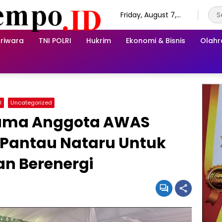
Friday, August 7,
2026
riwara
TNI POLRI
Hukrim
Ekonomi & Bisnis
Olah
I
Uncategorized
ama Anggota AWAS
 Pantau Nataru Untuk
n Berenergi