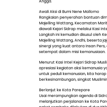
Angga.
​Awali Aksi di Bumi Nene Mallomo
​Rangkaian penyerahan bantuan dimu
Majelling Wattang, Kecamatan Mar
diawali Kejari Sidrap melakui Kasi In
Langkah ini kemudian disusul oleh Ketu
Majelling Wattang, Andhi, beserta ja
sinergi yang kuat antara Insan Per
setempat dalam misi kemanusiaan.
Menurut Kasi Intel Kejari Sidrap Mu
apresiasi kegiatan aksi kemanusia yan
untuk peduli kemanusian, kita hara
berkesinambungan, singkat Muslimin
​Berlanjut ke Kota Parepare
​Usai merampungkan agenda di Sidra
melanjutkan perjalanan ke Kota Pare