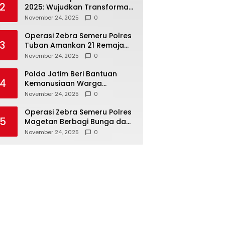
2
2025: Wujudkan Transformasi
Polri yang Profesional untuk
November 24, 2025
0
Masyarakat
Operasi Zebra Semeru Polres
3
Tuban Amankan 21 Remaja
Pelaku Balap Liar
November 24, 2025
0
Polda Jatim Beri Bantuan
4
Kemanusiaan Warga
Terdampak Erupsi Gunung
November 24, 2025
0
Semeru
Operasi Zebra Semeru Polres
5
Magetan Berbagi Bunga dan
Coklat Ajak Warga Tertib
November 24, 2025
0
Lalin