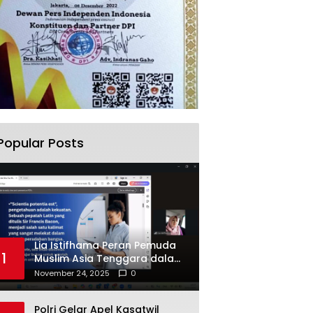
Popular Posts
Lia Istifhama Peran Pemuda
1
Muslim Asia Tenggara dalam
Inovasi dan Kolaborasi
November 24, 2025
0
Internasional
Polri Gelar Apel Kasatwil