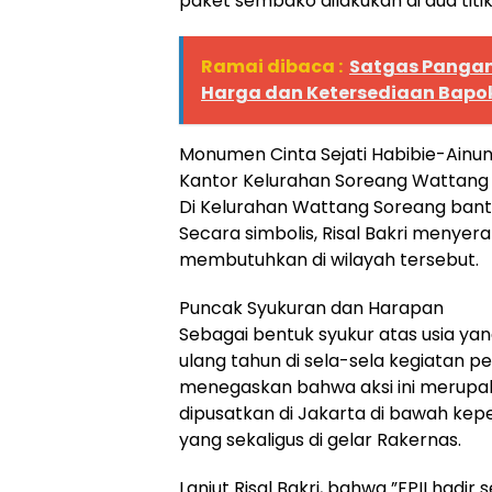
paket sembako dilakukan di dua titik
Ramai dibaca :
Satgas Pangan 
Harga dan Ketersediaan Bap
​Monumen Cinta Sejati Habibie-Ainu
​Kantor Kelurahan Soreang Wattang
​Di Kelurahan Wattang Soreang bantu
Secara simbolis, Risal Bakri meny
membutuhkan di wilayah tersebut.
​Puncak Syukuran dan Harapan
​Sebagai bentuk syukur atas usia ya
ulang tahun di sela-sela kegiatan p
menegaskan bahwa aksi ini merupak
dipusatkan di Jakarta di bawah kepe
yang sekaligus di gelar Rakernas.
Lanjut Risal Bakri, bahwa ​”FPII had