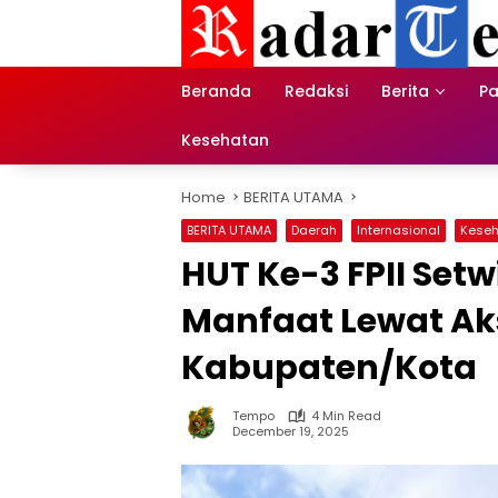
Skip
to
content
Beranda
Redaksi
Berita
Pa
Kesehatan
Home
BERITA UTAMA
BERITA UTAMA
Daerah
Internasional
Kese
HUT Ke-3 FPII Setw
Manfaat Lewat Aks
Kabupaten/Kota
Tempo
4 Min Read
December 19, 2025