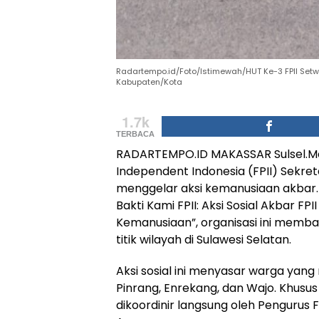
Radartempo.id/Foto/Istimewah/HUT Ke-3 FPII Setwil
Kabupaten/Kota
1.7k
TERBACA
RADARTEMPO.ID MAKASSAR Sulsel.Mer
Independent Indonesia (FPII) Sekreta
menggelar aksi kemanusiaan akbar.
Bakti Kami FPII: Aksi Sosial Akbar FP
Kemanusiaan”, organisasi ini memba
titik wilayah di Sulawesi Selatan.
​Aksi sosial ini menyasar warga ya
Pinrang, Enrekang, dan Wajo. Khusus
dikoordinir langsung oleh Pengurus F