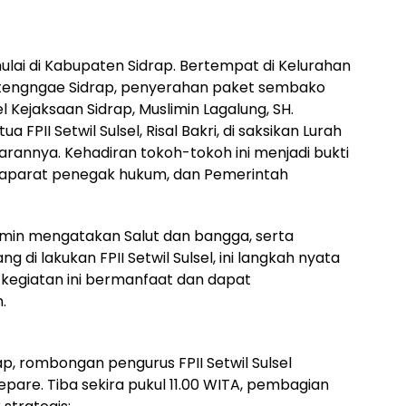
lai di Kabupaten Sidrap. Bertempat di Kelurahan
itengngae Sidrap, penyerahan paket sembako
tel Kejaksaan Sidrap, Muslimin Lagalung, SH.
a FPII Setwil Sulsel, Risal Bakri, di saksikan Lurah
jarannya. Kehadiran tokoh-tokoh ini menjadi bukti
s, aparat penegak hukum, dan Pemerintah
slimin mengatakan Salut dan bangga, serta
g di lakukan FPII Setwil Sulsel, ini langkah nyata
p kegiatan ini bermanfaat dan dapat
.
p, rombongan pengurus FPII Setwil Sulsel
pare. Tiba sekira pukul 11.00 WITA, pembagian