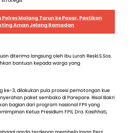
 strategis:
Polres Malang Turun ke Pasar, Pastikan
okting Aman Jelang Ramadan
n
an diterima langsung oleh Ibu Lurah Reski.S.Sos.
erahkan bantuan kepada warga yang
ng ke-3, dilakukan pula prosesi pemotongan kue
enyerahan paket sembako di Parepare. Risal Bakri
an bagian dari program nasional FPII yang
mimpinan Ketua Presidium FPII, Dra. Kasihhati,
ir sebagai garda terdepan membela Insan Pers.