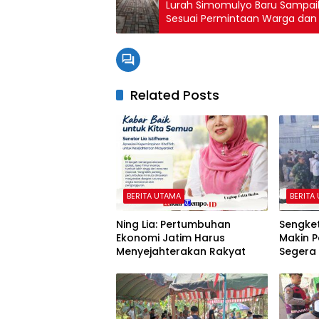
Lurah Simomulyo Baru Sampaik
Sesuai Permintaan Warga dan 
Related Posts
BERITA UTAMA
BERITA
Ning Lia: Pertumbuhan
Sengket
Ekonomi Jatim Harus
Makin P
Menyejahterakan Rakyat
Segera 
Terjadi
Suraba