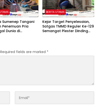
 UTAMA
BERITA UTAMA
ta Sumenep Tangani
Kejar Target Penyelesaian,
n Penemuan Pria
Satgas TMMD Reguler Ke-129
al Dunia di
Semangat Plester Dinding
tan Gapura
RTLH
Required fields are marked
*