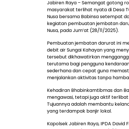
Jabiren Raya – Semangat gotong ro
masyarakat terlihat nyata di Des
Nusa bersama Babinsa setempat 
kegiatan pembuatan jembatan daru
Nusa, pada Jum’at (28/11/2025).
Pembuatan jembatan darurat ini m
debit air Sungai Kahayan yang men
tersebut dikhawatirkan mengganggu
terutama bagi pengguna kendaraan 
sederhana dan cepat guna memasti
menjalankan aktivitas tanpa hambat
Kehadiran Bhabinkamtibmas dan Bab
mengawasi, tetapi juga aktif terli
Tujuannya adalah membantu kelanc
yang terdampak banjir lokal.
Kapolsek Jabiren Raya, IPDA David Fid