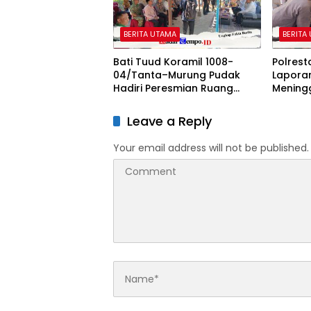
BERITA UTAMA
BERITA
Bati Tuud Koramil 1008-
Polres
04/Tanta–Murung Pudak
Lapora
Hadiri Peresmian Ruang
Meningg
Terbuka Hijau (RTH) SMaRT
Kecama
di Desa Padangin
Leave a Reply
Your email address will not be published.