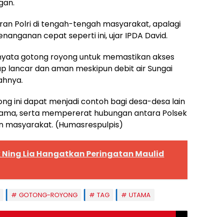
gan.
an Polri di tengah-tengah masyarakat, apalagi
anganan cepat seperti ini, ujar IPDA David.
 nyata gotong royong untuk memastikan akses
p lancar dan aman meskipun debit air Sungai
ahnya.
ng ini dapat menjadi contoh bagi desa-desa lain
ama, serta mempererat hubungan antara Polsek
n masyarakat. (Humasrespulpis)
 Ning Lia Hangatkan Peringatan Maulid
GOTONG-ROYONG
TAG
UTAMA