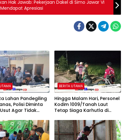
an Hak Jawab: Pekerjaan Dakel di Simo Jawar VI
Mendapat Apresiasi
 UTAMA
BERITA UTAMA
a Lahan Pandegiling
Hingga Malam Hari, Personel
anas, Polisi Diminta
Kodim 1009/Tanah Laut
Usut Agar Tidak
Tetap Siaga Karhutla di
 Kegaduhan Di
Berbagai Lokasi
ya