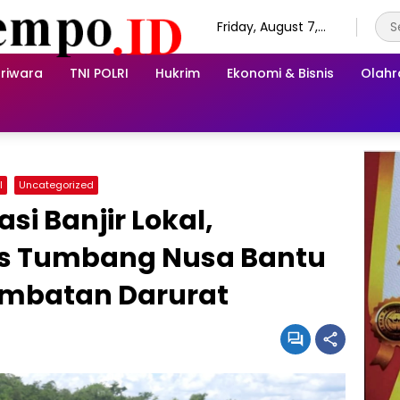
Friday, August 7,
2026
riwara
TNI POLRI
Hukrim
Ekonomi & Bisnis
Olah
I
Uncategorized
si Banjir Lokal,
s Tumbang Nusa Bantu
mbatan Darurat