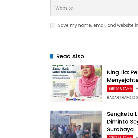
Save my name, email, and website in
Read Also
Ning Lia: 
Menyejaht
BERITA UTAMA
A
RADARTEMPO.ID 
Sengketa L
Diminta Se
Surabaya
BERITA UTAMA
A