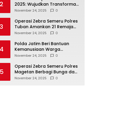
2
2025: Wujudkan Transformasi
Polri yang Profesional untuk
November 24, 2025
0
Masyarakat
Operasi Zebra Semeru Polres
3
Tuban Amankan 21 Remaja
Pelaku Balap Liar
November 24, 2025
0
Polda Jatim Beri Bantuan
4
Kemanusiaan Warga
Terdampak Erupsi Gunung
November 24, 2025
0
Semeru
Operasi Zebra Semeru Polres
5
Magetan Berbagi Bunga dan
Coklat Ajak Warga Tertib
November 24, 2025
0
Lalin