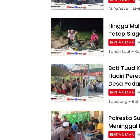
SURABAYA – Aksi 
Hingga Mal
Tetap Siag
BERITA UTAMA
A
Tanah Laut – K
Bati Tuud 
Hadiri Per
Desa Pada
BERITA UTAMA
A
Tabalong – Bati
Polresta S
Meninggal
BERITA UTAMA
A