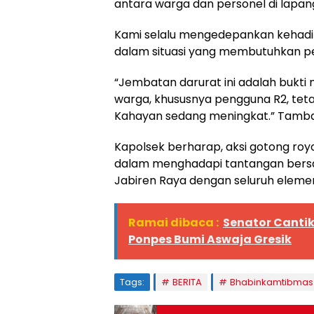
antara warga dan personel di lapan
Kami selalu mengedepankan kehadir
dalam situasi yang membutuhkan pen
“Jembatan darurat ini adalah bukti
warga, khususnya pengguna R2, teta
Kahayan sedang meningkat.” Tamb
Kapolsek berharap, aksi gotong royo
dalam menghadapi tantangan bers
Jabiren Raya dengan seluruh eleme
Ramai dibaca :
Senator Cantik
Ponpes Bumi Aswaja Gresik
Tags:
BERITA
Bhabinkamtibmas