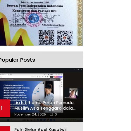
Popular Posts
Lia Istifhama Peran Pemuda
1
Muslim Asia Tenggara dalam
Inovasi dan Kolaborasi
November 24, 2025
0
Internasional
Polri Gelar Apel Kasatwil