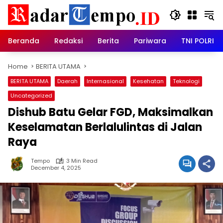
Skip
to
content
Beranda
Redaksi
Berita
Pariwara
TNI POLRI
Home
BERITA UTAMA
BERITA UTAMA
Daerah
Internasional
Kesehatan
Teknologi
Uncategorized
Dishub Batu Gelar FGD, Maksimalkan
Keselamatan Berlalulintas di Jalan
Raya
Tempo
3 Min Read
December 4, 2025