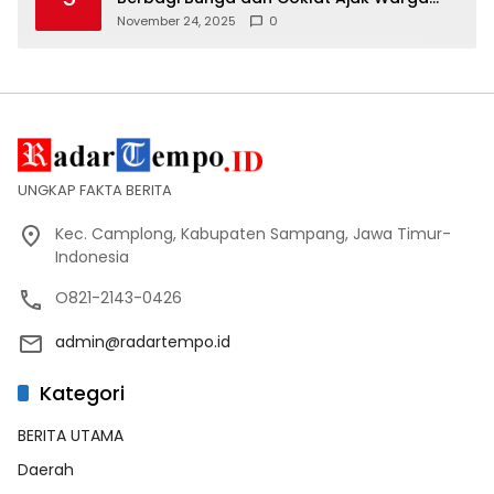
Tertib Lalin
November 24, 2025
0
UNGKAP FAKTA BERITA
Kec. Camplong, Kabupaten Sampang, Jawa Timur-
Indonesia
O821-2143-0426
admin@radartempo.id
Kategori
BERITA UTAMA
Daerah