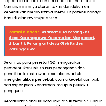
sepeda listrik tidak jauh berbeda dari motor listrik.
Namun, minimnya aturan teknis dan dokumen
kepemilikan membuatnya menyulut potensi bahaya
baru di jalan raya,”ujar Anton.
Ramai dibaca :
Selamat Dua Perangkat
desa Karangdawa Kecamatan Margasari,
di Lantik Perangkat desa Oleh Kades
Karangdawa
Selain itu, para peserta FGD mengusulkan
pembentukan unit khusus penanganan dan
penelitian lokasi rawan kecelakaan, untuk
mengidentifikasi penyebab utama kecelakaan baik
dari aspek jalan, kendaraan, maupun perilaku
pengguna.
Berdasarkan analisis data lima tahun terakhir, Dishub