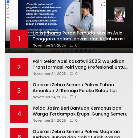
Lia Istifhama Peran Pemuda Muslim Asia
1
Tenggara dalam Inovasi dan Kolaborasi
Internasional
November 24, 2025
0
Polri Gelar Apel Kasatwil 2025: Wujudkan
2
Transformasi Polri yang Profesional untuk
Masyarakat
November 24, 2025
0
Operasi Zebra Semeru Polres Tuban
3
Amankan 21 Remaja Pelaku Balap Liar
November 24, 2025
0
Polda Jatim Beri Bantuan Kemanusiaan
4
Warga Terdampak Erupsi Gunung Semeru
November 24, 2025
0
Operasi Zebra Semeru Polres Magetan
5
Berbagi Bunga dan Coklat Ajak Warga