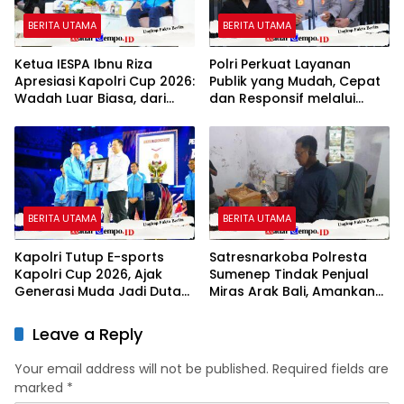
BERITA UTAMA
BERITA UTAMA
Ketua IESPA Ibnu Riza
Polri Perkuat Layanan
Apresiasi Kapolri Cup 2026:
Publik yang Mudah, Cepat
Wadah Luar Biasa, dari
dan Responsif melalui
Polres hingga Panggung
SuperApp Polri
Nasional
BERITA UTAMA
BERITA UTAMA
Kapolri Tutup E-sports
Satresnarkoba Polresta
Kapolri Cup 2026, Ajak
Sumenep Tindak Penjual
Generasi Muda Jadi Duta
Miras Arak Bali, Amankan
Kamtibmas dan Aktif
17 Botol Barang Bukti
Laporkan Gangguan Ke 110
Leave a Reply
Your email address will not be published.
Required fields are
marked
*