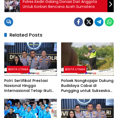
Polres Kediri Galang Donasi Dari Anggota
Untuk Korban Bencana Aceh Sumatera
Related Posts
BERITA UTAMA
BERITA UTAMA
Polri: Sertifikat Prestasi
Polsek Nongkojajar Dukung
Nasional Hingga
Budidaya Cabai di
Internasional Tetap Ikuti
Pungging untuk Sukseskan
Tahapan Seleksi
Ketahanan Pangan
Rekrutmen Polri