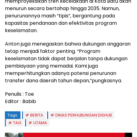
memproyeksikan tren kecelakaan di Kota Batu akan
menurun secara bertahap hingga 2035. Namun,
penurunannya masih “tipis”, bergantung pada
kapasitas pendanaan dan efektivitas program
keselamatan.
Anton juga menegaskan bahwa dukungan anggaran
tetap menjadi faktor penting. “Program
keselamatan tidak dapat berjalan tanpa dukungan
pembiayaan yang memadai. Kami juga
memperhitungkan adanya potensi penurunan
transfer dana daerah tahun depan,”pungkasnya.
Penulis : Toe
Editor : Babib
Tags:
BERITA
DINAS PERHUBUNGAN DISHUB
TAG
UTAMA