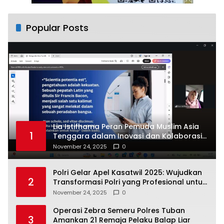
Popular Posts
Lia Istifhama Peran Pemuda Muslim Asia
1
Tenggara dalam Inovasi dan Kolaborasi
Internasional
November 24, 2025
0
Polri Gelar Apel Kasatwil 2025: Wujudkan
2
Transformasi Polri yang Profesional untuk
Masyarakat
November 24, 2025
0
Operasi Zebra Semeru Polres Tuban
3
Amankan 21 Remaja Pelaku Balap Liar