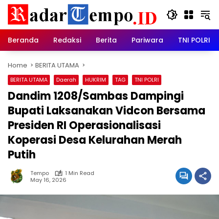
Skip
to
content
Beranda
Redaksi
Berita
Pariwara
TNI POLRI
Home
BERITA UTAMA
BERITA UTAMA
Daerah
HUKRIM
TAG
TNI POLRI
Dandim 1208/Sambas Dampingi
Bupati Laksanakan Vidcon Bersama
Presiden RI Operasionalisasi
Koperasi Desa Kelurahan Merah
Putih
Tempo
1 Min Read
May 16, 2026