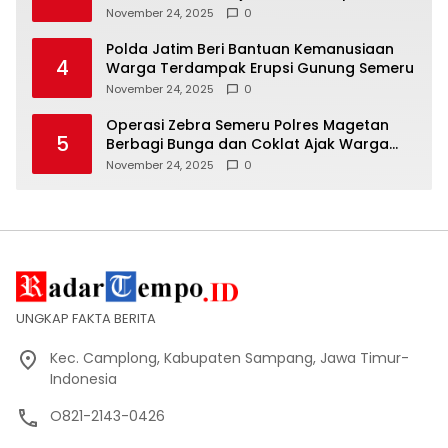
November 24, 2025
0
Polda Jatim Beri Bantuan Kemanusiaan
4
Warga Terdampak Erupsi Gunung Semeru
November 24, 2025
0
Operasi Zebra Semeru Polres Magetan
5
Berbagi Bunga dan Coklat Ajak Warga
Tertib Lalin
November 24, 2025
0
UNGKAP FAKTA BERITA
Kec. Camplong, Kabupaten Sampang, Jawa Timur-
Indonesia
O821-2143-0426