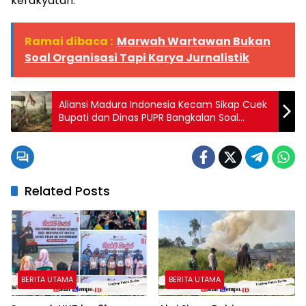
kerakyatan.
Ramai dibaca :
Marwah Wartawan Bukan
Soal Organisasi Tapi Karya Jurnalistik
Aliansi Madura Indonesia Kecam Sikap Cuek
Bupati dan Dinas PUPR Bangkalan Soal
Makam Pahlawan yang Terbengkalai
Related Posts
BERITA UTAMA
BERITA UTAMA