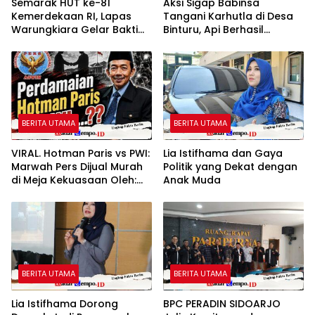
Semarak HUT ke-81
Aksi Sigap Babinsa
Kemerdekaan RI, Lapas
Tangani Karhutla di Desa
Warungkiara Gelar Bakti
Binturu, Api Berhasil
Sosial dan Pemeriksaan
Dipadamkan
Kesehatan Gratis bagi
Masyarakat
BERITA UTAMA
BERITA UTAMA
VIRAL. Hotman Paris vs PWI:
Lia Istifhama dan Gaya
Marwah Pers Dijual Murah
Politik yang Dekat dengan
di Meja Kekuasaan Oleh:
Anak Muda
Aceng Syamsul Hadie
(ASH)”
BERITA UTAMA
BERITA UTAMA
Lia Istifhama Dorong
BPC PERADIN SIDOARJO