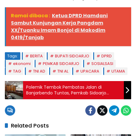
Ramai dibaca :
Ketua DPRD Hamdani
Sambut Kunjungan Kerja Pangdam
XX/Tuanku Imam Bonjol di Makodim
0419/Tanjab
Tags:
BERITA
BUPATI SIDOARJO
DPRD
ekonomi
PEMKAB SIDOARJO
SOSIALSASI
TAG
TNI AD
TNI AL
UPACARA
UTAMA
Polemik Tembok Pembatas Jalan di
Banjarbendo Tuntas, Pemkab Sidoarjo
Putuskan Integrasi Jalan
Related Posts