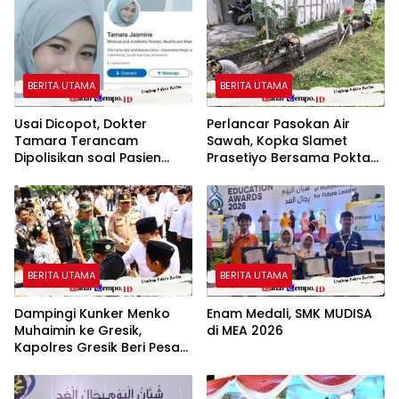
BERITA UTAMA
BERITA UTAMA
Usai Dicopot, Dokter
Perlancar Pasokan Air
Tamara Terancam
Sawah, Kopka Slamet
Dipolisikan soal Pasien
Prasetiyo Bersama Poktan
BPJS Dinilai Nir Empati
Rukun Makmur 1 Bersihkan
Parit Irigasi
BERITA UTAMA
BERITA UTAMA
Dampingi Kunker Menko
Enam Medali, SMK MUDISA
Muhaimin ke Gresik,
di MEA 2026
Kapolres Gresik Beri Pesan
untuk Generasi Muda