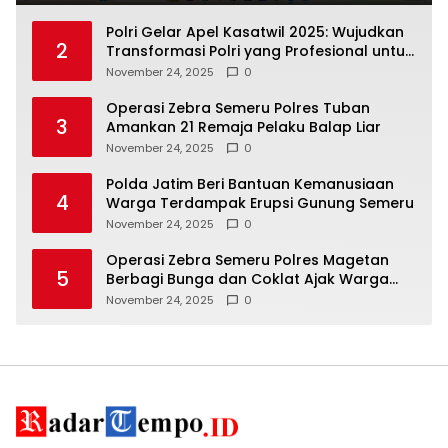
Polri Gelar Apel Kasatwil 2025: Wujudkan
2
Transformasi Polri yang Profesional untuk
Masyarakat
November 24, 2025
0
Operasi Zebra Semeru Polres Tuban
3
Amankan 21 Remaja Pelaku Balap Liar
November 24, 2025
0
Polda Jatim Beri Bantuan Kemanusiaan
4
Warga Terdampak Erupsi Gunung Semeru
November 24, 2025
0
Operasi Zebra Semeru Polres Magetan
5
Berbagi Bunga dan Coklat Ajak Warga
Tertib Lalin
November 24, 2025
0