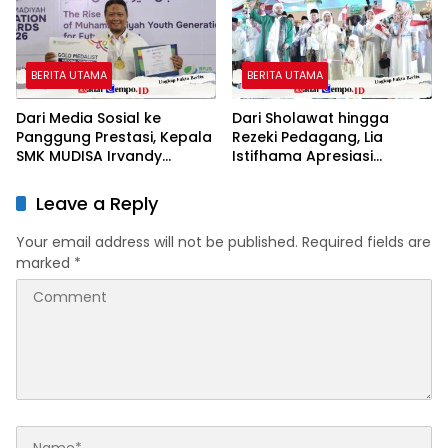
BERITA UTAMA
BERITA UTAMA
Dari Media Sosial ke
Dari Sholawat hingga
Panggung Prestasi, Kepala
Rezeki Pedagang, Lia
SMK MUDISA Irvandy
Istifhama Apresiasi
Andriansyah Raih Emas
Suasana di Grahadi
MEA 2026
Leave a Reply
Your email address will not be published.
Required fields are
marked
*