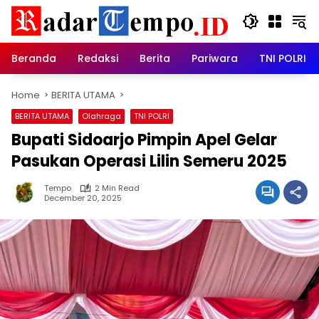
Skip
to
content
Beranda
Redaksi
Berita
Pariwara
TNI POLRI
Home
BERITA UTAMA
BERITA UTAMA
Olahraga
TNI POLRI
Bupati Sidoarjo Pimpin Apel Gelar
Pasukan Operasi Lilin Semeru 2025
Tempo
2 Min Read
December 20, 2025