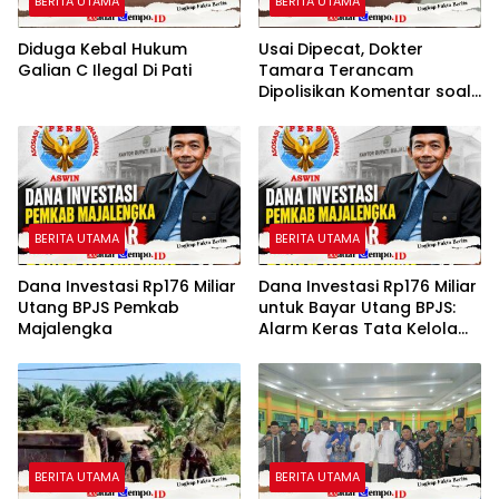
BERITA UTAMA
BERITA UTAMA
Diduga Kebal Hukum
Usai Dipecat, Dokter
Galian C Ilegal Di Pati
Tamara Terancam
Dipolisikan Komentar soal
Pasien BPJS yang Dinilai Nir
Empati
BERITA UTAMA
BERITA UTAMA
Dana Investasi Rp176 Miliar
Dana Investasi Rp176 Miliar
Utang BPJS Pemkab
untuk Bayar Utang BPJS:
Majalengka
Alarm Keras Tata Kelola
Keuangan Pemkab
Majalengka Oleh: Aceng
Syamsul Hadie (ASH)
BERITA UTAMA
BERITA UTAMA