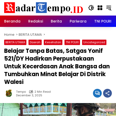
Skip
to
content
Beranda
Redaksi
Berita
Pariwara
TNI POLRI
Home
BERITA UTAMA
BERITA UTAMA
Daerah
Kesehatan
TNI POLRI
Uncategorized
Belajar Tanpa Batas, Satgas Yonif
521/DY Hadirkan Perpustakaan
Untuk Kecerdasan Anak Bangsa dan
Tumbuhkan Minat Belajar Di Distrik
Walesi
Tempo
2 Min Read
December 3, 2025