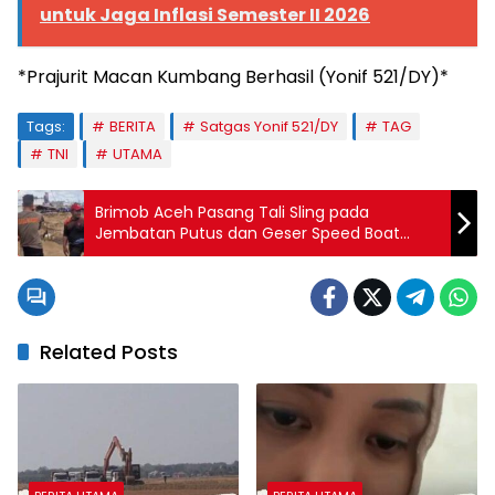
untuk Jaga Inflasi Semester II 2026
*Prajurit Macan Kumbang Berhasil (Yonif 521/DY)*
Tags:
BERITA
Satgas Yonif 521/DY
TAG
TNI
UTAMA
Brimob Aceh Pasang Tali Sling pada
Jembatan Putus dan Geser Speed Boat
untuk Mendukung Mobilitas Warga di
Bireuen
Related Posts