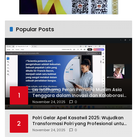
Popular Posts
Lia Istifhama Peran Pemuda Muslim Asia
1
Tenggara dalam Inovasi dan Kolaborasi
Internasional
November 24, 2025
0
Polri Gelar Apel Kasatwil 2025: Wujudkan
2
Transformasi Polri yang Profesional untuk
Masyarakat
November 24, 2025
0