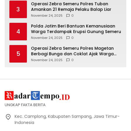
Operasi Zebra Semeru Polres Tuban
3
Amankan 21 Remaja Pelaku Balap Liar
November 24, 2025
0
Polda Jatim Beri Bantuan Kemanusiaan
4
Warga Terdampak Erupsi Gunung Semeru
November 24, 2025
0
Operasi Zebra Semeru Polres Magetan
5
Berbagi Bunga dan Coklat Ajak Warga
Tertib Lalin
November 24, 2025
0
UNGKAP FAKTA BERITA
Kec. Camplong, Kabupaten Sampang, Jawa Timur-
Indonesia