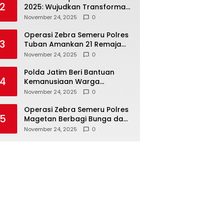
2
2025: Wujudkan Transformasi
Polri yang Profesional untuk
November 24, 2025
0
Masyarakat
Operasi Zebra Semeru Polres
3
Tuban Amankan 21 Remaja
Pelaku Balap Liar
November 24, 2025
0
Polda Jatim Beri Bantuan
4
Kemanusiaan Warga
Terdampak Erupsi Gunung
November 24, 2025
0
Semeru
Operasi Zebra Semeru Polres
5
Magetan Berbagi Bunga dan
Coklat Ajak Warga Tertib
November 24, 2025
0
Lalin