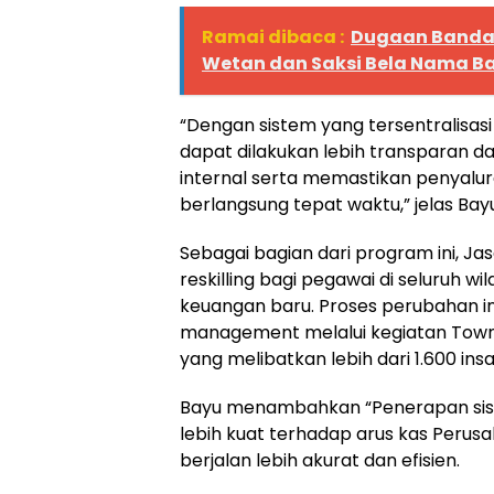
Ramai dibaca :
Dugaan Banda
Wetan dan Saksi Bela Nama Ba
“Dengan sistem yang tersentralisasi 
dapat dilakukan lebih transparan da
internal serta memastikan penyalu
berlangsung tepat waktu,” jelas Bay
Sebagai bagian dari program ini, Ja
reskilling bagi pegawai di seluruh w
keuangan baru. Proses perubahan i
management melalui kegiatan Townha
yang melibatkan lebih dari 1.600 insa
Bayu menambahkan “Penerapan siste
lebih kuat terhadap arus kas Per
berjalan lebih akurat dan efisien.