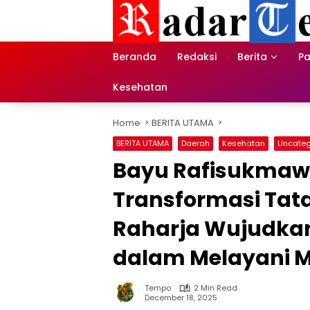
Skip
to
content
Beranda
Redaksi
Berita
Pa
Kesehatan
Home
BERITA UTAMA
BERITA UTAMA
Daerah
Kesehatan
Uncateg
Bayu Rafisukmawa
Transformasi Tat
Raharja Wujudkan 
dalam Melayani 
Tempo
2 Min Read
December 18, 2025