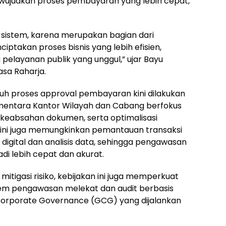
ewujudkan proses pembayaran yang lebih cepat,
an sistem, karena merupakan bagian dari
ptakan proses bisnis yang lebih efisien,
a pelayanan publik yang unggul,” ujar Bayu
sa Raharja.
uruh proses approval pembayaran kini dilakukan
ementara Kantor Wilayah dan Cabang berfokus
keabsahan dokumen, serta optimalisasi
ini juga memungkinkan pemantauan transaksi
digital dan analisis data, sehingga pengawasan
i lebih cepat dan akurat.
mitigasi risiko, kebijakan ini juga memperkuat
tem pengawasan melekat dan audit berbasis
d Corporate Governance (GCG) yang dijalankan