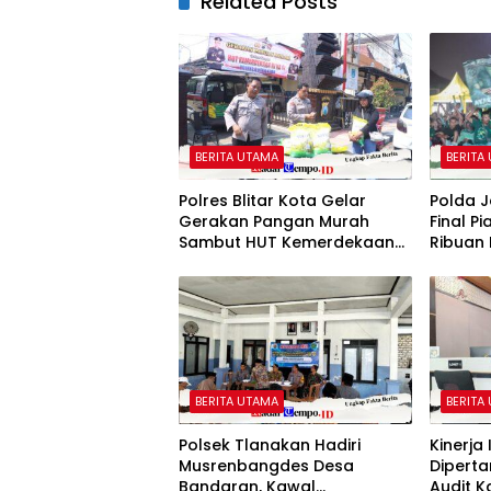
Related Posts
BERITA UTAMA
BERITA
Polres Blitar Kota Gelar
Polda J
Gerakan Pangan Murah
Final P
Sambut HUT Kemerdekaan
Ribuan
RI ke-81
Perseb
Mapol
BERITA UTAMA
BERITA
Polsek Tlanakan Hadiri
Kinerja
Musrenbangdes Desa
Diperta
Bandaran, Kawal
Audit 