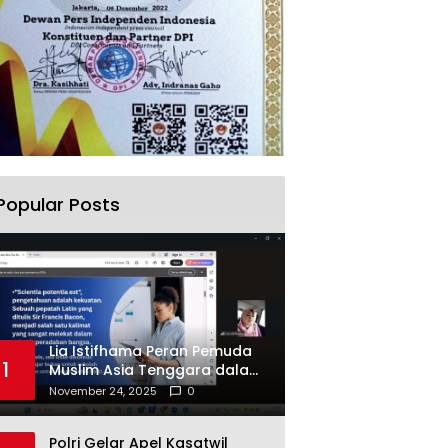
Popular Posts
Lia Istifhama Peran Pemuda
1
Muslim Asia Tenggara dalam
Inovasi dan Kolaborasi
November 24, 2025
0
Internasional
Polri Gelar Apel Kasatwil