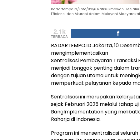
Radartempo.id/Foto/Bayu Rafisukmawan : Melalui
Efisiensi dan Akurasi dalam Melayani Masyaraka
2.1k
TERBACA
RADARTEMPO.ID Jakarta, 10 Desembe
mengimplementasikan
Sentralisasi Pembayaran Transaksi 
menjadi tonggak penting dalam tra
dengan tujuan utama untuk meningkat
memperkuat pelayanan kepada ma
Sentralisasi ini merupakan kelanjut
sejak Februari 2025 melalui tahap uji
BangImplementation yang melibatk
Raharja di Indonesia.
Program ini mensentralisasi seluru