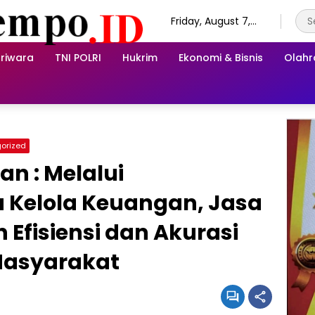
Friday, August 7,
2026
riwara
TNI POLRI
Hukrim
Ekonomi & Bisnis
Olah
orized
n : Melalui
a Kelola Keuangan, Jasa
Efisiensi dan Akurasi
Masyarakat