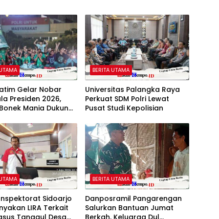
 UTAMA
BERITA UTAMA
atim Gelar Nobar
Universitas Palangka Raya
iala Presiden 2026,
Perkuat SDM Polri Lewat
 Bonek Mania Dukung
Pusat Studi Kepolisian
aya dari Lapangan
da
 UTAMA
BERITA UTAMA
 Inspektorat Sidoarjo
Danposramil Pangarengan
nyakan LIRA Terkait
Salurkan Bantuan Jumat
Kasus Tanggul Desa
Berkah, Keluarga Dul