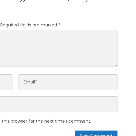
n
Rahman Butuh RTLH dan
MCK
Required fields are marked
*
 this browser for the next time I comment.